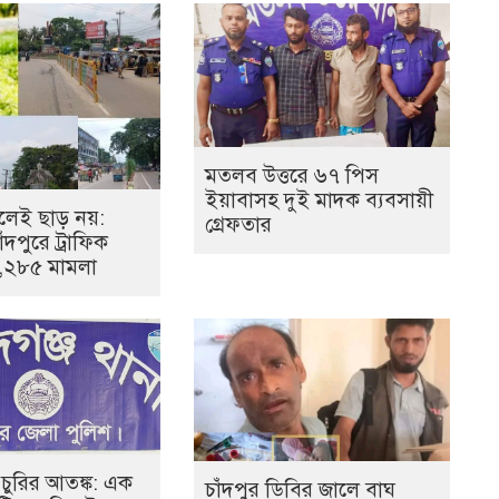
মতলব উত্তরে ৬৭ পিস
ইয়াবাসহ দুই মাদক ব্যবসায়ী
েই ছাড় নয়:
গ্রেফতার
ঁদপুরে ট্রাফিক
১,২৮৫ মামলা
 চুরির আতঙ্ক: এক
চাঁদপুর ডিবির জালে বাঘ