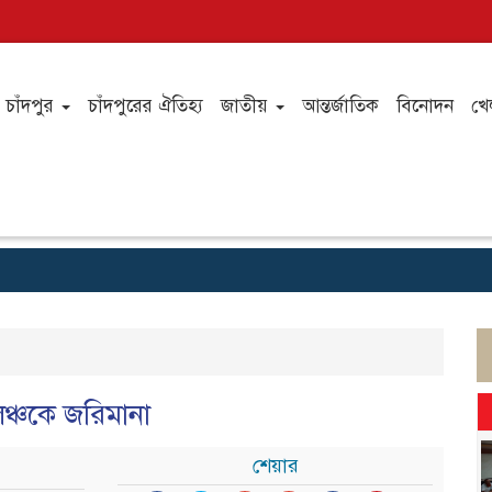
চাঁদপুর
চাঁদপুরের ঐতিহ্য
জাতীয়
আন্তর্জাতিক
বিনোদন
খে
ঞ্চকে জরিমানা
শেয়ার