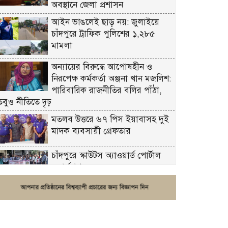
অবস্থানে জেলা প্রশাসন
আইন ভাঙলেই ছাড় নয়: জুলাইয়ে
চাঁদপুরে ট্রাফিক পুলিশের ১,২৮৫
মামলা
অন্যায়ের বিরুদ্ধে আপোষহীন ও
নিরপেক্ষ কর্মকর্তা অঞ্জনা খান মজলিশ:
পারিবারিক রাজনীতির বলির পাঁঠা,
তবুও নীতিতে দৃঢ়
মতলব উত্তরে ৬৭ পিস ইয়াবাসহ দুই
মাদক ব্যবসায়ী গ্রেফতার
চাঁদপুরে স্কাউটস অ্যাওয়ার্ড পোর্টাল
ওয়ার্কশপ
ফরিদগঞ্জে চুরির আতঙ্ক: এক সপ্তাহে
২০টির বেশি ঘটনা, নিরাপত্তাহীনতায়
জনজীবন