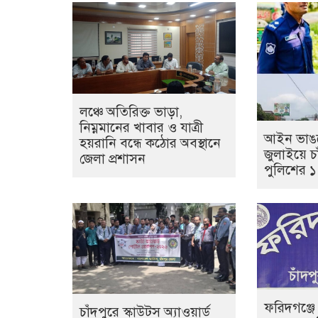
লঞ্চে অতিরিক্ত ভাড়া,
নিম্নমানের খাবার ও যাত্রী
আইন ভাঙল
হয়রানি বন্ধে কঠোর অবস্থানে
জুলাইয়ে চা
জেলা প্রশাসন
পুলিশের 
ফরিদগঞ্জে
চাঁদপুরে স্কাউটস অ্যাওয়ার্ড