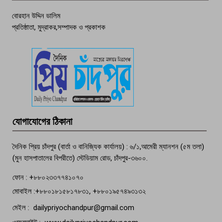
বোরহান উদ্দিন ডালিম
প্রতিষ্ঠাতা, মুদ্রাকর,সম্পাদক ও প্রকাশক
দেশসেরা কর্মচারী এখন হাজীগঞ্জের গর্ব
পচা দুর্গন্ধে ৯৯৯-এ ফোন, ফরিদগঞ্জে
তরুণের অর্ধগলিত লাশ উদ্ধার
মতলব প্রেসক্লাবের সদস্য সোবহান ফারুক
যোগাযোগের ঠিকানা
বেঁচে নেই, বিভিন্ন সংগঠনের শোক
দৈনিক প্রিয় চাঁদপুর (বার্তা ও বানিজ্যিক কার্যালয়) : ৬/১,আমেরী ম্যানশন (৫ম তলা)
(মুন হাসপাতালের বিপরীতে) স্টেডিয়াম রোড, চাঁদপুর-৩৬০০.
ফোন : +৮৮০২৩৩৭৭৪১০৭০
মোবাইল :+৮৮০১৮১৫৮১৭৮৩১, +৮৮০১৯৫৭৪৯৩১৩২
মেইল : dailypriyochandpur@gmail.com