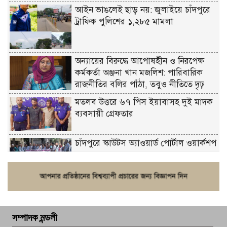
আইন ভাঙলেই ছাড় নয়: জুলাইয়ে চাঁদপুরে
ট্রাফিক পুলিশের ১,২৮৫ মামলা
অন্যায়ের বিরুদ্ধে আপোষহীন ও নিরপেক্ষ
কর্মকর্তা অঞ্জনা খান মজলিশ: পারিবারিক
রাজনীতির বলির পাঁঠা, তবুও নীতিতে দৃঢ়
মতলব উত্তরে ৬৭ পিস ইয়াবাসহ দুই মাদক
ব্যবসায়ী গ্রেফতার
চাঁদপুরে স্কাউটস অ্যাওয়ার্ড পোর্টাল ওয়ার্কশপ
ফরিদগঞ্জে চুরির আতঙ্ক: এক সপ্তাহে ২০টির
বেশি ঘটনা, নিরাপত্তাহীনতায় জনজীবন
সম্পাদক মন্ডলী
চাঁদপুর ডিবির জালে বাঘ শাহজাহান