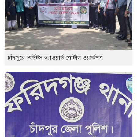
চাঁদপুরে স্কাউটস অ্যাওয়ার্ড পোর্টাল ওয়ার্কশপ