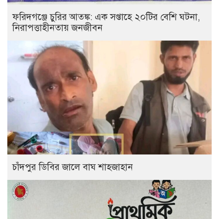
ফরিদগঞ্জে চুরির আতঙ্ক: এক সপ্তাহে ২০টির বেশি ঘটনা,
নিরাপত্তাহীনতায় জনজীবন
চাঁদপুর ডিবির জালে বাঘ শাহজাহান