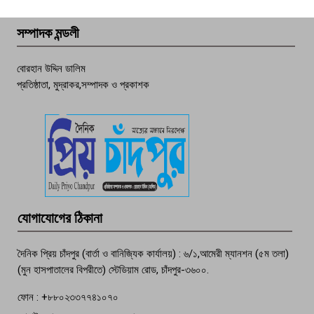
বেশি ঘটনা, নিরাপত্তাহীনতায় জনজীবন
সম্পাদক মন্ডলী
চাঁদপুর ডিবির জালে বাঘ শাহজাহান
বোরহান উদ্দিন ডালিম
প্রতিষ্ঠাতা, মুদ্রাকর,সম্পাদক ও প্রকাশক
দেশসেরা কর্মচারী এখন হাজীগঞ্জের গর্ব
পচা দুর্গন্ধে ৯৯৯-এ ফোন, ফরিদগঞ্জে
তরুণের অর্ধগলিত লাশ উদ্ধার
মতলব প্রেসক্লাবের সদস্য সোবহান ফারুক
যোগাযোগের ঠিকানা
বেঁচে নেই, বিভিন্ন সংগঠনের শোক
দৈনিক প্রিয় চাঁদপুর (বার্তা ও বানিজ্যিক কার্যালয়) : ৬/১,আমেরী ম্যানশন (৫ম তলা)
(মুন হাসপাতালের বিপরীতে) স্টেডিয়াম রোড, চাঁদপুর-৩৬০০.
ফোন : +৮৮০২৩৩৭৭৪১০৭০