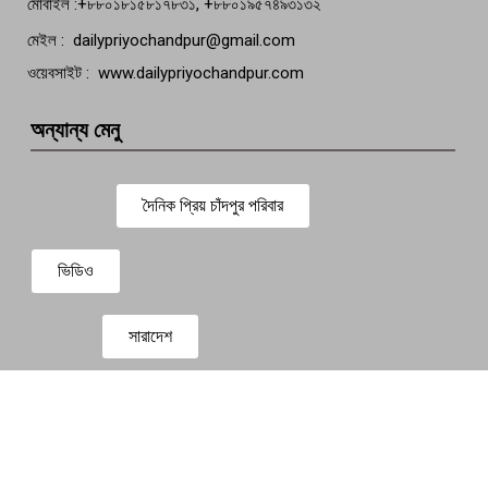
মোবাইল :+৮৮০১৮১৫৮১৭৮৩১, +৮৮০১৯৫৭৪৯৩১৩২
মেইল : dailypriyochandpur@gmail.com
ওয়েবসাইট : www.dailypriyochandpur.com
অন্যান্য মেনু
দৈনিক প্রিয় চাঁদপুর পরিবার
ভিডিও
সারাদেশ
প্রবাস সংবাদ
বিনোদন