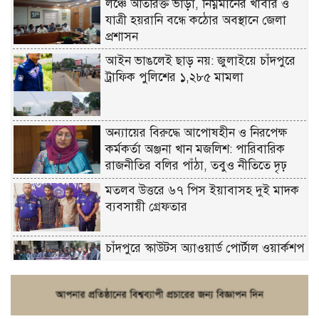
লঞ্চে অতিরিক্ত ভাড়া, নিম্নমানের খাবার ও
যাত্রী হয়রানি বন্ধে কঠোর অবস্থানে জেলা
প্রশাসন
আইন ভাঙলেই ছাড় নয়: জুলাইয়ে চাঁদপুরে
ট্রাফিক পুলিশের ১,২৮৫ মামলা
অন্যায়ের বিরুদ্ধে আপোষহীন ও নিরপেক্ষ
কর্মকর্তা অঞ্জনা খান মজলিশ: পারিবারিক
রাজনীতির বলির পাঁঠা, তবুও নীতিতে দৃঢ়
মতলব উত্তরে ৬৭ পিস ইয়াবাসহ দুই মাদক
ব্যবসায়ী গ্রেফতার
চাঁদপুরে স্কাউটস অ্যাওয়ার্ড পোর্টাল ওয়ার্কশপ
ফরিদগঞ্জে চুরির আতঙ্ক: এক সপ্তাহে ২০টির