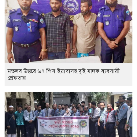
মতলব উত্তরে ৬৭ পিস ইয়াবাসহ দুই মাদক ব্যবসায়ী
গ্রেফতার