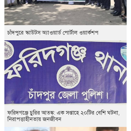
চাঁদপুরে স্কাউটস অ্যাওয়ার্ড পোর্টাল ওয়ার্কশপ
ফরিদগঞ্জে চুরির আতঙ্ক: এক সপ্তাহে ২০টির বেশি ঘটনা,
নিরাপত্তাহীনতায় জনজীবন