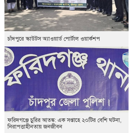
চাঁদপুরে স্কাউটস অ্যাওয়ার্ড পোর্টাল ওয়ার্কশপ
ফরিদগঞ্জে চুরির আতঙ্ক: এক সপ্তাহে ২০টির বেশি ঘটনা,
নিরাপত্তাহীনতায় জনজীবন