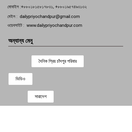
মোবাইল :+৮৮০১৮১৫৮১৭৮৩১, +৮৮০১৯৫৭৪৯৩১৩২
মেইল : dailypriyochandpur@gmail.com
ওয়েবসাইট : www.dailypriyochandpur.com
অন্যান্য মেনু
দৈনিক প্রিয় চাঁদপুর পরিবার
ভিডিও
সারাদেশ
প্রবাস সংবাদ
বিনোদন