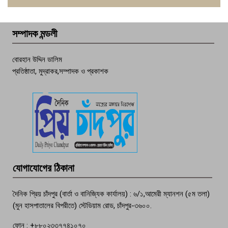
ফরিদগঞ্জে চুরির আতঙ্ক: এক সপ্তাহে ২০টির
বেশি ঘটনা, নিরাপত্তাহীনতায় জনজীবন
সম্পাদক মন্ডলী
চাঁদপুর ডিবির জালে বাঘ শাহজাহান
বোরহান উদ্দিন ডালিম
প্রতিষ্ঠাতা, মুদ্রাকর,সম্পাদক ও প্রকাশক
দেশসেরা কর্মচারী এখন হাজীগঞ্জের গর্ব
পচা দুর্গন্ধে ৯৯৯-এ ফোন, ফরিদগঞ্জে
তরুণের অর্ধগলিত লাশ উদ্ধার
মতলব প্রেসক্লাবের সদস্য সোবহান ফারুক
যোগাযোগের ঠিকানা
বেঁচে নেই, বিভিন্ন সংগঠনের শোক
দৈনিক প্রিয় চাঁদপুর (বার্তা ও বানিজ্যিক কার্যালয়) : ৬/১,আমেরী ম্যানশন (৫ম তলা)
(মুন হাসপাতালের বিপরীতে) স্টেডিয়াম রোড, চাঁদপুর-৩৬০০.
ফোন : +৮৮০২৩৩৭৭৪১০৭০