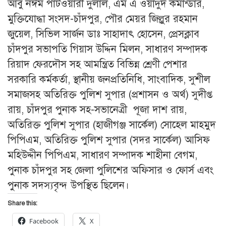
আবু নঈম পাটওয়ারী দুলাল, এম এ ওয়াদুদ কমান্ডার,
মুক্তিযোদ্ধা সংসদ-চাঁদপুর, পৌর মেয়র জিল্লুর রহমান
জুয়েল, সিভিল সার্জন ডাঃ সাহাদাৎ হোসেন, প্রেসক্লাব
চাঁদপুর সভাপতি গিয়াস উদ্দিন মিলন, সাধারণ সম্পাদক
রিয়াদ ফেরদৌস সহ আমন্ত্রিত বিভিন্ন শ্রেণী পেশার
সরকারি কর্মকর্তা, স্থানীয় জনপ্রতিনিধি, সাংবাদিক, সুশীল
সমাজসহ অতিরিক্ত পুলিশ সুপার (প্রশাসন ও অর্থ) সুদীপ্ত
রায়, চাঁদপুর পুনাক সহ-সভানেত্রী পূজা দাশ রায়,
অতিরিক্ত পুলিশ সুপার (হাজীগঞ্জ সার্কেল) সোহেল মাহমুদ
পিপিএম, অতিরিক্ত পুলিশ সুপার (সদর সার্কেল) আসিফ
মহিউদ্দীন পিপিএম, সাধারণ সম্পাদক শাহীনা বেগম,
পুনাক চাঁদপুর সহ জেলা পুলিশের অফিসার ও ফোর্স এবং
পুনাক সদস্যবৃন্দ উপস্থিত ছিলেন।
Share this:
Facebook
X