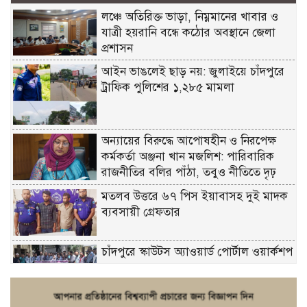
লঞ্চে অতিরিক্ত ভাড়া, নিম্নমানের খাবার ও
যাত্রী হয়রানি বন্ধে কঠোর অবস্থানে জেলা
প্রশাসন
আইন ভাঙলেই ছাড় নয়: জুলাইয়ে চাঁদপুরে
ট্রাফিক পুলিশের ১,২৮৫ মামলা
অন্যায়ের বিরুদ্ধে আপোষহীন ও নিরপেক্ষ
কর্মকর্তা অঞ্জনা খান মজলিশ: পারিবারিক
রাজনীতির বলির পাঁঠা, তবুও নীতিতে দৃঢ়
মতলব উত্তরে ৬৭ পিস ইয়াবাসহ দুই মাদক
ব্যবসায়ী গ্রেফতার
চাঁদপুরে স্কাউটস অ্যাওয়ার্ড পোর্টাল ওয়ার্কশপ