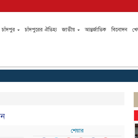
চাঁদপুর
চাঁদপুরের ঐতিহ্য
জাতীয়
আন্তর্জাতিক
বিনোদন
খে
পন
শেয়ার