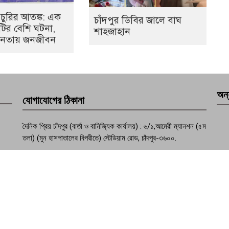
 চুরির আতঙ্ক: এক
চাঁদপুর ডিবির জালে বাঘ
০টির বেশি ঘটনা,
শাহজাহান
হীনতায় জনজীবন
অন্
যোগাযোগের ঠিকানা
দৈনিক প্রিয় চাঁদপুর (বার্তা ও বানিজ্যিক কার্যালয়) : ৬/১,আমেরী ম্যানশন (৫ম
তলা) (মুন হাসপাতালের বিপরীতে) স্টেডিয়াম রোড, চাঁদপুর-৩৬০০.
ফোন : +৮৮০২৩৩৭৭৪১০৭০
মোবাইল :+৮৮০১৮১৫৮১৭৮৩১, +৮৮০১৯৫৭৪৯৩১৩২
মেইল : dailypriyochandpur@gmail.com
ওয়েবসাইট : www.dailypriyochandpur.com