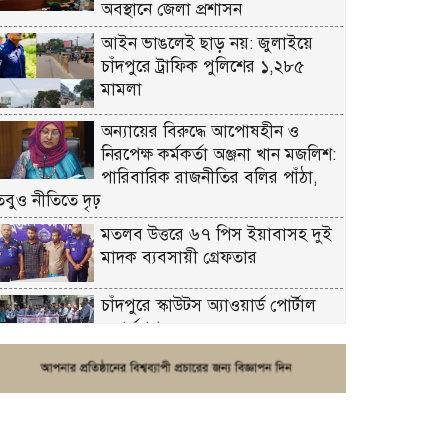
অবস্থানে জেলা প্রশাসন
আইন ভাঙলেই ছাড় নয়: জুলাইয়ে
চাঁদপুরে ট্রাফিক পুলিশের ১,২৮৫
মামলা
অন্যায়ের বিরুদ্ধে আপোষহীন ও
নিরপেক্ষ কর্মকর্তা অঞ্জনা খান মজলিশ:
পারিবারিক রাজনীতির বলির পাঁঠা,
তবুও নীতিতে দৃঢ়
মতলব উত্তরে ৬৭ পিস ইয়াবাসহ দুই
মাদক ব্যবসায়ী গ্রেফতার
চাঁদপুরে স্কাউটস অ্যাওয়ার্ড পোর্টাল
ওয়ার্কশপ
ফরিদগঞ্জে চুরির আতঙ্ক: এক সপ্তাহে
২০টির বেশি ঘটনা, নিরাপত্তাহীনতায়
জনজীবন