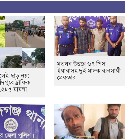
মতলব উত্তরে ৬৭ পিস
ইয়াবাসহ দুই মাদক ব্যবসায়ী
েই ছাড় নয়:
গ্রেফতার
ঁদপুরে ট্রাফিক
১,২৮৫ মামলা