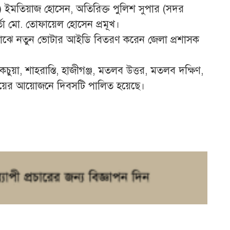
িক) ইমতিয়াজ হোসেন, অতিরিক্ত পুলিশ সুপার (সদর
র্তা মো. তোফায়েল হোসেন প্রমূখ।
াঝে নতুন ভোটার আইডি বিতরণ করেন জেলা প্রশাসক
য়া, শাহরাস্তি, হাজীগঞ্জ, মতলব উত্তর, মতলব দক্ষিণ,
যালয়ের আয়োজনে দিবসটি পালিত হয়েছে।