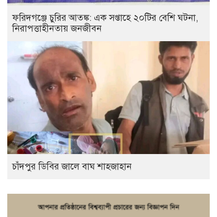
ফরিদগঞ্জে চুরির আতঙ্ক: এক সপ্তাহে ২০টির বেশি ঘটনা,
নিরাপত্তাহীনতায় জনজীবন
চাঁদপুর ডিবির জালে বাঘ শাহজাহান