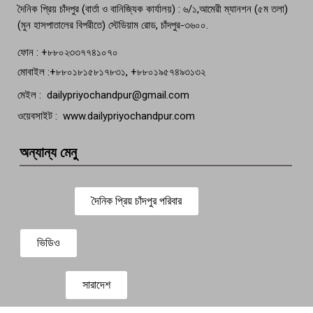
দৈনিক প্রিয় চাঁদপুর (বার্তা ও বানিজ্যিক কার্যালয়) : ৬/১,আমেরী ম্যানশন (৫ম তলা)
(মুন হাসপাতালের বিপরীতে) স্টেডিয়াম রোড, চাঁদপুর-৩৬০০.
ফোন : +৮৮০২৩৩৭৭৪১০৭০
মোবাইল :+৮৮০১৮১৫৮১৭৮৩১, +৮৮০১৯৫৭৪৯৩১৩২
মেইল : dailypriyochandpur@gmail.com
ওয়েবসাইট : www.dailypriyochandpur.com
অন্যান্য মেনু
দৈনিক প্রিয় চাঁদপুর পরিবার
ভিডিও
সারাদেশ