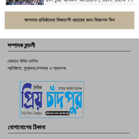
ফরিদগঞ্জে চুরির আতঙ্ক: এক সপ্তাহে ২০টির
বেশি ঘটনা, নিরাপত্তাহীনতায় জনজীবন
সম্পাদক মন্ডলী
চাঁদপুর ডিবির জালে বাঘ শাহজাহান
বোরহান উদ্দিন ডালিম
প্রতিষ্ঠাতা, মুদ্রাকর,সম্পাদক ও প্রকাশক
দেশসেরা কর্মচারী এখন হাজীগঞ্জের গর্ব
পচা দুর্গন্ধে ৯৯৯-এ ফোন, ফরিদগঞ্জে
তরুণের অর্ধগলিত লাশ উদ্ধার
মতলব প্রেসক্লাবের সদস্য সোবহান ফারুক
যোগাযোগের ঠিকানা
বেঁচে নেই, বিভিন্ন সংগঠনের শোক