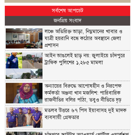
সর্বশেষ আপডেট
জনপ্রিয় সংবাদ
লঞ্চে অতিরিক্ত ভাড়া, নিম্নমানের খাবার ও
যাত্রী হয়রানি বন্ধে কঠোর অবস্থানে জেলা
প্রশাসন
আইন ভাঙলেই ছাড় নয়: জুলাইয়ে চাঁদপুরে
ট্রাফিক পুলিশের ১,২৮৫ মামলা
অন্যায়ের বিরুদ্ধে আপোষহীন ও নিরপেক্ষ
কর্মকর্তা অঞ্জনা খান মজলিশ: পারিবারিক
রাজনীতির বলির পাঁঠা, তবুও নীতিতে দৃঢ়
মতলব উত্তরে ৬৭ পিস ইয়াবাসহ দুই মাদক
ব্যবসায়ী গ্রেফতার
চাঁদপুরে স্কাউটস অ্যাওয়ার্ড পোর্টাল ওয়ার্কশপ