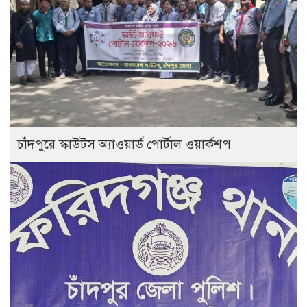
চাঁদপুরে স্কাউটস অ্যাওয়ার্ড পোর্টাল ওয়ার্কশপ