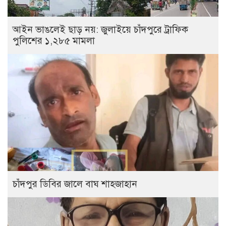
আইন ভাঙলেই ছাড় নয়: জুলাইয়ে চাঁদপুরে ট্রাফিক
পুলিশের ১,২৮৫ মামলা
চাঁদপুর ডিবির জালে বাঘ শাহজাহান