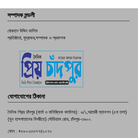
বেশি ঘটনা, নিরাপত্তাহীনতায় জনজীবন
সম্পাদক মন্ডলী
চাঁদপুর ডিবির জালে বাঘ শাহজাহান
বোরহান উদ্দিন ডালিম
প্রতিষ্ঠাতা, মুদ্রাকর,সম্পাদক ও প্রকাশক
দেশসেরা কর্মচারী এখন হাজীগঞ্জের গর্ব
পচা দুর্গন্ধে ৯৯৯-এ ফোন, ফরিদগঞ্জে
তরুণের অর্ধগলিত লাশ উদ্ধার
মতলব প্রেসক্লাবের সদস্য সোবহান ফারুক
যোগাযোগের ঠিকানা
বেঁচে নেই, বিভিন্ন সংগঠনের শোক
দৈনিক প্রিয় চাঁদপুর (বার্তা ও বানিজ্যিক কার্যালয়) : ৬/১,আমেরী ম্যানশন (৫ম তলা)
(মুন হাসপাতালের বিপরীতে) স্টেডিয়াম রোড, চাঁদপুর-৩৬০০.
ফোন : +৮৮০২৩৩৭৭৪১০৭০