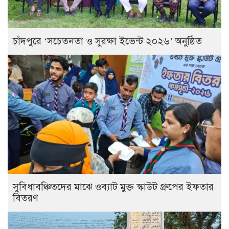
চাঁদপুরে ‘সচেতনতা ও সুরক্ষা ইভেন্ট ২০২৬’ অনুষ্ঠিত
সুবিধাবঞ্চিতদের মাঝে ওব্যাট মুক্ত স্কাউট গ্রুপের ইফতার
বিতরণ