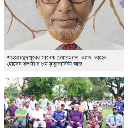
শাহমাহমুদপুরের সাবেক চেয়ারম্যান অ্যাড: তাহের
হোসেন রুশদী’র ৮ম মৃত্যুবার্ষিকী আজ