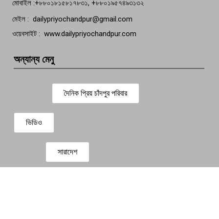
মোবাইল :+৮৮০১৮১৫৮১৭৮৩১, +৮৮০১৯৫৭৪৯৩১৩২
মেইল : dailypriyochandpur@gmail.com
ওয়েবসাইট : www.dailypriyochandpur.com
অন্যান্য মেনু
দৈনিক প্রিয় চাঁদপুর পরিবার
ভিডিও
সারাদেশ
প্রবাস সংবাদ
বিনোদন