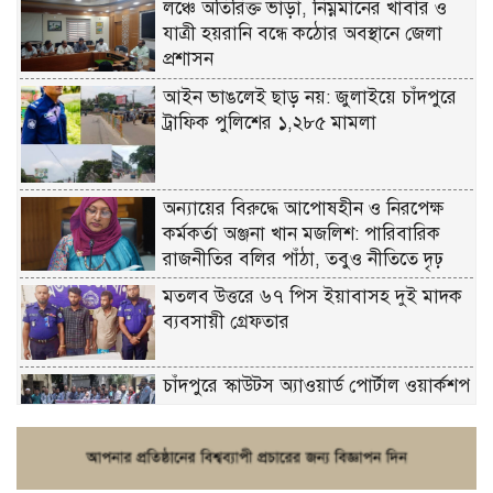
লঞ্চে অতিরিক্ত ভাড়া, নিম্নমানের খাবার ও
যাত্রী হয়রানি বন্ধে কঠোর অবস্থানে জেলা
প্রশাসন
আইন ভাঙলেই ছাড় নয়: জুলাইয়ে চাঁদপুরে
ট্রাফিক পুলিশের ১,২৮৫ মামলা
অন্যায়ের বিরুদ্ধে আপোষহীন ও নিরপেক্ষ
কর্মকর্তা অঞ্জনা খান মজলিশ: পারিবারিক
রাজনীতির বলির পাঁঠা, তবুও নীতিতে দৃঢ়
মতলব উত্তরে ৬৭ পিস ইয়াবাসহ দুই মাদক
ব্যবসায়ী গ্রেফতার
চাঁদপুরে স্কাউটস অ্যাওয়ার্ড পোর্টাল ওয়ার্কশপ
ফরিদগঞ্জে চুরির আতঙ্ক: এক সপ্তাহে ২০টির