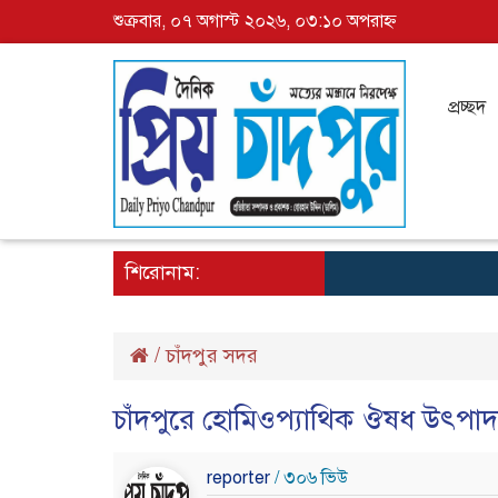
শুক্রবার, ০৭ অগাস্ট ২০২৬, ০৩:১০ অপরাহ্ন
প্রচ্ছদ
শিরোনাম:
/
চাঁদপুর সদর
চাঁদপুরে হোমিওপ্যাথিক ঔষধ উৎপাদনের
reporter
/ ৩০৬ ভিউ