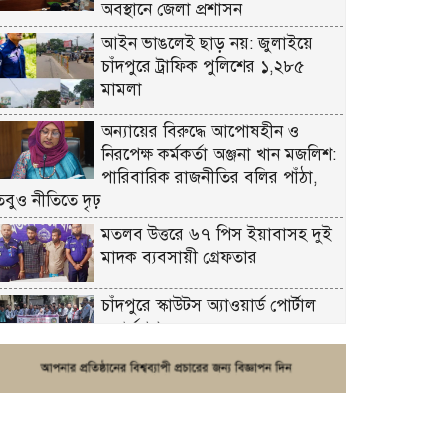
অবস্থানে জেলা প্রশাসন
আইন ভাঙলেই ছাড় নয়: জুলাইয়ে
চাঁদপুরে ট্রাফিক পুলিশের ১,২৮৫
মামলা
অন্যায়ের বিরুদ্ধে আপোষহীন ও
নিরপেক্ষ কর্মকর্তা অঞ্জনা খান মজলিশ:
পারিবারিক রাজনীতির বলির পাঁঠা,
তবুও নীতিতে দৃঢ়
মতলব উত্তরে ৬৭ পিস ইয়াবাসহ দুই
মাদক ব্যবসায়ী গ্রেফতার
চাঁদপুরে স্কাউটস অ্যাওয়ার্ড পোর্টাল
ওয়ার্কশপ
ফরিদগঞ্জে চুরির আতঙ্ক: এক সপ্তাহে
২০টির বেশি ঘটনা, নিরাপত্তাহীনতায়
জনজীবন