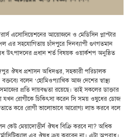
চারার্স এসোসিয়েশনের আয়োজনে ও মেডিসিন প্লাস্টার
্সিল এর সহযোগিতায় চাঁদপুরে দিনব্যাপী গুণগতমান
ধ উৎপাদনের প্রধান শর্ত বিষয়ক ওয়ার্কশপ অনুষ্ঠিত
ঁদপুর ঔষধ প্রশাসন অধিদপ্তর, সহকারী পরিচালক
বক্তব্যে বলেন ‘হোমিওপ্যাথিক আজ দেশের স্বাস্থ্য
 সমাজের প্রতি দায়বদ্ধতা রয়েছে। তাই সকলের ডাক্তার
রা যখন রোগীকে চিকিৎসা করেন সি সময় ওষুধের ডোজ
। তাতে করে রোগী ভালোভাবে আরোগ্য লাভ করবে বলে
েন কেউ মেয়াদোত্তীর্ন ঔষধ বিক্রি করবে না? অধিক
মাসিটিক্যাল এর ঔষধ ক্রয় করবেন না। এটা অপরাধ।