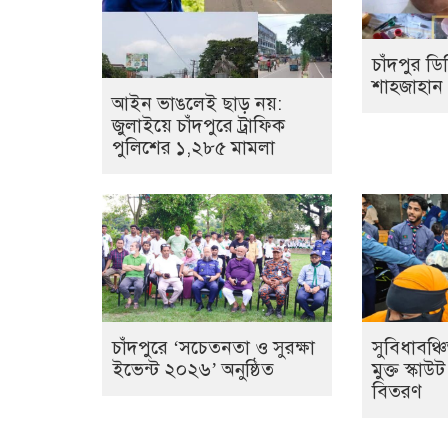
চাঁদপুর ড
শাহজাহান
আইন ভাঙলেই ছাড় নয়:
জুলাইয়ে চাঁদপুরে ট্রাফিক
পুলিশের ১,২৮৫ মামলা
চাঁদপুরে ‘সচেতনতা ও সুরক্ষা
সুবিধাবঞ্চ
ইভেন্ট ২০২৬’ অনুষ্ঠিত
মুক্ত স্কা
বিতরণ