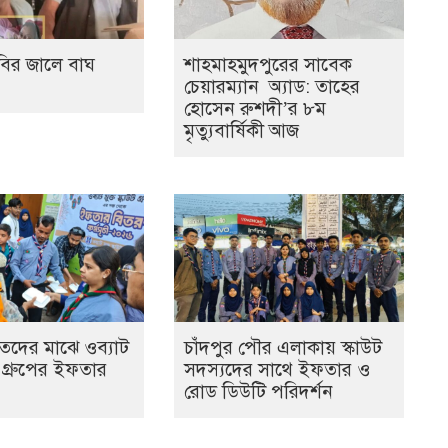
িবির জালে বাঘ
শাহমাহমুদপুরের সাবেক
চেয়ারম্যান অ্যাড: তাহের
হোসেন রুশদী’র ৮ম
মৃত্যুবার্ষিকী আজ
িতদের মাঝে ওব্যাট
চাঁদপুর পৌর এলাকায় স্কাউট
উট গ্রুপের ইফতার
সদস্যদের সাথে ইফতার ও
রোড ডিউটি পরিদর্শন