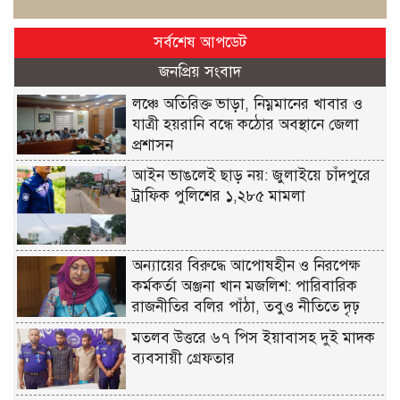
সর্বশেষ আপডেট
জনপ্রিয় সংবাদ
লঞ্চে অতিরিক্ত ভাড়া, নিম্নমানের খাবার ও
যাত্রী হয়রানি বন্ধে কঠোর অবস্থানে জেলা
প্রশাসন
আইন ভাঙলেই ছাড় নয়: জুলাইয়ে চাঁদপুরে
ট্রাফিক পুলিশের ১,২৮৫ মামলা
অন্যায়ের বিরুদ্ধে আপোষহীন ও নিরপেক্ষ
কর্মকর্তা অঞ্জনা খান মজলিশ: পারিবারিক
রাজনীতির বলির পাঁঠা, তবুও নীতিতে দৃঢ়
মতলব উত্তরে ৬৭ পিস ইয়াবাসহ দুই মাদক
ব্যবসায়ী গ্রেফতার