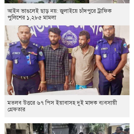
আইন ভাঙলেই ছাড় নয়: জুলাইয়ে চাঁদপুরে ট্রাফিক
পুলিশের ১,২৮৫ মামলা
মতলব উত্তরে ৬৭ পিস ইয়াবাসহ দুই মাদক ব্যবসায়ী
গ্রেফতার