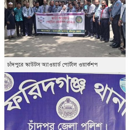
চাঁদপুরে স্কাউটস অ্যাওয়ার্ড পোর্টাল ওয়ার্কশপ