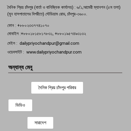
দৈনিক প্রিয় চাঁদপুর (বার্তা ও বানিজ্যিক কার্যালয়) : ৬/১,আমেরী ম্যানশন (৫ম তলা)
(মুন হাসপাতালের বিপরীতে) স্টেডিয়াম রোড, চাঁদপুর-৩৬০০.
ফোন : +৮৮০২৩৩৭৭৪১০৭০
মোবাইল :+৮৮০১৮১৫৮১৭৮৩১, +৮৮০১৯৫৭৪৯৩১৩২
মেইল : dailypriyochandpur@gmail.com
ওয়েবসাইট : www.dailypriyochandpur.com
অন্যান্য মেনু
দৈনিক প্রিয় চাঁদপুর পরিবার
ভিডিও
সারাদেশ