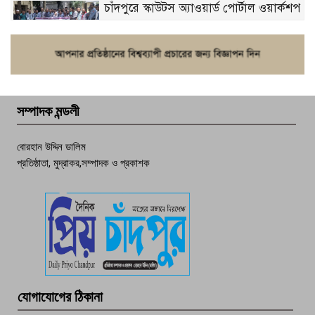
চাঁদপুরে স্কাউটস অ্যাওয়ার্ড পোর্টাল ওয়ার্কশপ
ফরিদগঞ্জে চুরির আতঙ্ক: এক সপ্তাহে ২০টির
বেশি ঘটনা, নিরাপত্তাহীনতায় জনজীবন
সম্পাদক মন্ডলী
চাঁদপুর ডিবির জালে বাঘ শাহজাহান
বোরহান উদ্দিন ডালিম
প্রতিষ্ঠাতা, মুদ্রাকর,সম্পাদক ও প্রকাশক
দেশসেরা কর্মচারী এখন হাজীগঞ্জের গর্ব
পচা দুর্গন্ধে ৯৯৯-এ ফোন, ফরিদগঞ্জে
তরুণের অর্ধগলিত লাশ উদ্ধার
মতলব প্রেসক্লাবের সদস্য সোবহান ফারুক
যোগাযোগের ঠিকানা
বেঁচে নেই, বিভিন্ন সংগঠনের শোক