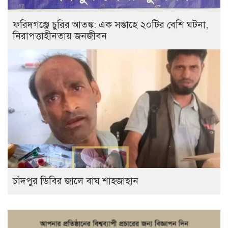
ফরিদগঞ্জে চুরির আতঙ্ক: এক সপ্তাহে ২০টির বেশি ঘটনা,
নিরাপত্তাহীনতায় জনজীবন
চাঁদপুর ডিবির জালে বাঘ শাহজাহান