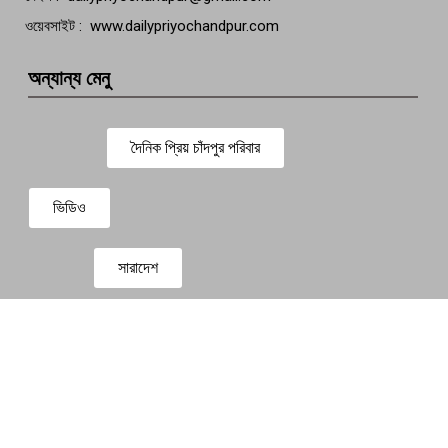
ওয়েবসাইট : www.dailypriyochandpur.com
অন্যান্য মেনু
দৈনিক প্রিয় চাঁদপুর পরিবার
ভিডিও
সারাদেশ
প্রবাস সংবাদ
বিনোদন
Design & Development By
Dewan ICT