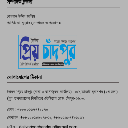
সম্পাদক মন্ডলী
চাঁদপুর ডিবির জালে বাঘ শাহজাহান
বোরহান উদ্দিন ডালিম
প্রতিষ্ঠাতা, মুদ্রাকর,সম্পাদক ও প্রকাশক
দেশসেরা কর্মচারী এখন হাজীগঞ্জের গর্ব
পচা দুর্গন্ধে ৯৯৯-এ ফোন, ফরিদগঞ্জে
তরুণের অর্ধগলিত লাশ উদ্ধার
মতলব প্রেসক্লাবের সদস্য সোবহান ফারুক
যোগাযোগের ঠিকানা
বেঁচে নেই, বিভিন্ন সংগঠনের শোক
দৈনিক প্রিয় চাঁদপুর (বার্তা ও বানিজ্যিক কার্যালয়) : ৬/১,আমেরী ম্যানশন (৫ম তলা)
(মুন হাসপাতালের বিপরীতে) স্টেডিয়াম রোড, চাঁদপুর-৩৬০০.
ফোন : +৮৮০২৩৩৭৭৪১০৭০
মোবাইল :+৮৮০১৮১৫৮১৭৮৩১, +৮৮০১৯৫৭৪৯৩১৩২
মেইল : dailypriyochandpur@gmail.com