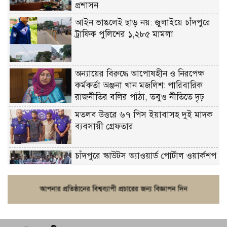
প্রশাসন
আইন ভাঙলেই ছাড় নয়: জুলাইয়ে চাঁদপুরে
ট্রাফিক পুলিশের ১,২৮৫ মামলা
অন্যায়ের বিরুদ্ধে আপোষহীন ও নিরপেক্ষ
কর্মকর্তা অঞ্জনা খান মজলিশ: পারিবারিক
রাজনীতির বলির পাঁঠা, তবুও নীতিতে দৃঢ়
মতলব উত্তরে ৬৭ পিস ইয়াবাসহ দুই মাদক
ব্যবসায়ী গ্রেফতার
চাঁদপুরে স্কাউটস অ্যাওয়ার্ড পোর্টাল ওয়ার্কশপ
ফরিদগঞ্জে চুরির আতঙ্ক: এক সপ্তাহে ২০টির
বেশি ঘটনা, নিরাপত্তাহীনতায় জনজীবন