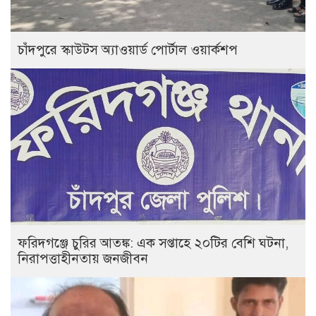
চাঁদপুরে স্কাউটস অ্যাওয়ার্ড পোর্টাল ওয়ার্কশপ
ফরিদগঞ্জে চুরির আতঙ্ক: এক সপ্তাহে ২০টির বেশি ঘটনা,
নিরাপত্তাহীনতায় জনজীবন