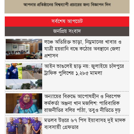
সর্বশেষ আপডেট
জনপ্রিয় সংবাদ
লঞ্চে অতিরিক্ত ভাড়া, নিম্নমানের খাবার ও
যাত্রী হয়রানি বন্ধে কঠোর অবস্থানে জেলা
প্রশাসন
আইন ভাঙলেই ছাড় নয়: জুলাইয়ে চাঁদপুরে
ট্রাফিক পুলিশের ১,২৮৫ মামলা
অন্যায়ের বিরুদ্ধে আপোষহীন ও নিরপেক্ষ
কর্মকর্তা অঞ্জনা খান মজলিশ: পারিবারিক
রাজনীতির বলির পাঁঠা, তবুও নীতিতে দৃঢ়
মতলব উত্তরে ৬৭ পিস ইয়াবাসহ দুই মাদক
ব্যবসায়ী গ্রেফতার