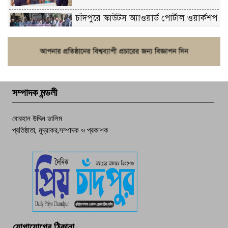
চাঁদপুরে স্কাউটস অ্যাওয়ার্ড পোর্টাল ওয়ার্কশপ
ফরিদগঞ্জে চুরির আতঙ্ক: এক সপ্তাহে ২০টির
বেশি ঘটনা, নিরাপত্তাহীনতায় জনজীবন
সম্পাদক মন্ডলী
চাঁদপুর ডিবির জালে বাঘ শাহজাহান
বোরহান উদ্দিন ডালিম
প্রতিষ্ঠাতা, মুদ্রাকর,সম্পাদক ও প্রকাশক
দেশসেরা কর্মচারী এখন হাজীগঞ্জের গর্ব
পচা দুর্গন্ধে ৯৯৯-এ ফোন, ফরিদগঞ্জে
তরুণের অর্ধগলিত লাশ উদ্ধার
মতলব প্রেসক্লাবের সদস্য সোবহান ফারুক
যোগাযোগের ঠিকানা