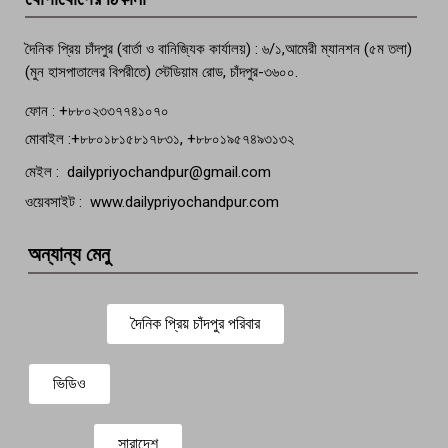
বেঁচে নেই, বিভিন্ন সংগঠনের শোক
দৈনিক প্রিয় চাঁদপুর (বার্তা ও বানিজ্যিক কার্যালয়) : ৬/১,আমেরী ম্যানশন (৫ম তলা)
(মুন হাসপাতালের বিপরীতে) স্টেডিয়াম রোড, চাঁদপুর-৩৬০০.
ফোন : +৮৮০২৩৩৭৭৪১০৭০
মোবাইল :+৮৮০১৮১৫৮১৭৮৩১, +৮৮০১৯৫৭৪৯৩১৩২
মেইল : dailypriyochandpur@gmail.com
ওয়েবসাইট : www.dailypriyochandpur.com
অন্যান্য মেনু
দৈনিক প্রিয় চাঁদপুর পরিবার
ভিডিও
সারাদেশ