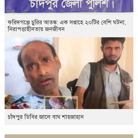
ফরিদগঞ্জে চুরির আতঙ্ক: এক সপ্তাহে ২০টির বেশি ঘটনা,
নিরাপত্তাহীনতায় জনজীবন
চাঁদপুর ডিবির জালে বাঘ শাহজাহান