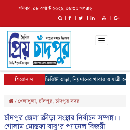
শনিবার, ০৮ অগাস্ট ২০২৬, ০৬:৩০ অপরাহ্ন
Toggle
navigation
শিরোনাম:
লঞ্চে অতিরিক্ত ভাড়া, নিম্নমানের খাবার ও যাত্রী হয়রানি বন
/
খেলাধুলা
চাঁদপুর
চাঁদপুর সদর
,
,
চাঁদপুর জেলা ক্রীড়া সংস্থার নির্বাচন সম্পন্ন।।
গোলাম মোস্তফা বাবু’র প্যানেল বিজয়ী