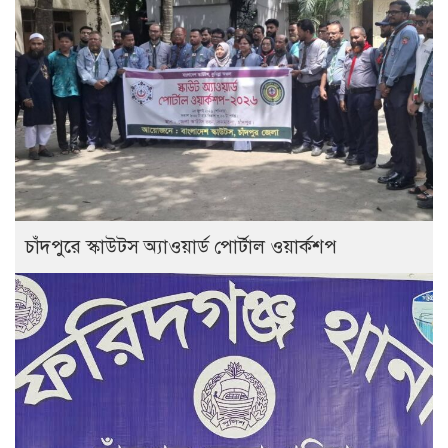
চাঁদপুরে স্কাউটস অ্যাওয়ার্ড পোর্টাল ওয়ার্কশপ