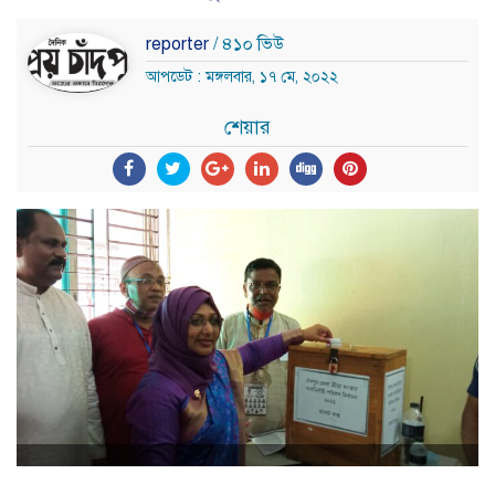
reporter
/ ৪১০ ভিউ
আপডেট : মঙ্গলবার, ১৭ মে, ২০২২
শেয়ার