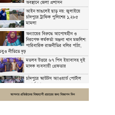
অবস্থানে জেলা প্রশাসন
আইন ভাঙলেই ছাড় নয়: জুলাইয়ে
চাঁদপুরে ট্রাফিক পুলিশের ১,২৮৫
মামলা
অন্যায়ের বিরুদ্ধে আপোষহীন ও
নিরপেক্ষ কর্মকর্তা অঞ্জনা খান মজলিশ:
পারিবারিক রাজনীতির বলির পাঁঠা,
তবুও নীতিতে দৃঢ়
মতলব উত্তরে ৬৭ পিস ইয়াবাসহ দুই
মাদক ব্যবসায়ী গ্রেফতার
চাঁদপুরে স্কাউটস অ্যাওয়ার্ড পোর্টাল
ওয়ার্কশপ
ফরিদগঞ্জে চুরির আতঙ্ক: এক সপ্তাহে
২০টির বেশি ঘটনা, নিরাপত্তাহীনতায়
জনজীবন