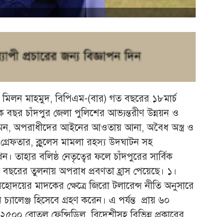
োঃ মিলন মাহমুদ, বিপিএম-(বার) গত বছরের ১৮মার্চ
বছর চাঁদপুর জেলা পুলিশের আভ্যন্তরীণ উন্নয়ন ও
 দমন, অপরাধীদের আইনের আওতায় আনা, অবৈধ অস্ত্র ও
ত গ্রেফতার, ক্লুলেস মামলা রহস্য উদঘাটন সহ
ন। তাহার বলিষ্ঠ নেতৃত্বের ফলে চাঁদপুরের সার্বিক
ত বছরের তুলনায় অপরাধ প্রবণতা হ্রাস পেয়েছে। ১।
মহোদয়ের মাদকের ক্ষেত্রে জিরো টলারেন্স নীতি অনুসারে
যালেঞ্জ হিসেবে গ্রহণ করেন। এ পর্যন্ত প্রায় ৬০
 ২৫০০ বোতল ফেন্সিডিল, বিদেশীসহ বিভিন্ন প্রকারের