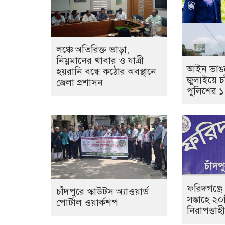
লঞ্চে অতিরিক্ত ভাড়া,
নিম্নমানের খাবার ও যাত্রী
আইন ভাঙল
হয়রানি বন্ধে কঠোর অবস্থানে
জুলাইয়ে চা
জেলা প্রশাসন
পুলিশের 
ফরিদগঞ্জে
চাঁদপুরে স্কাউটস অ্যাওয়ার্ড
সপ্তাহে ২
পোর্টাল ওয়ার্কশপ
নিরাপত্তা