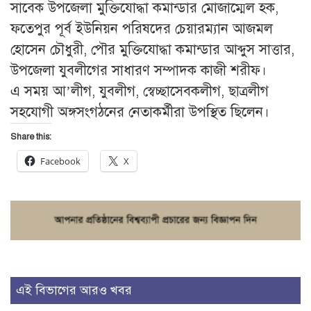
সাবেক উপজেলা মুক্তিযোদ্ধা কমান্ডার মোজাম্মেল হক,
ফতেপুর পূর্ব ইউনিয়ন পরিষদের চেয়ারম্যান আজমল
হোসেন চৌধুরী, পৌর মুক্তিযোদ্ধা কমান্ডার আব্দুস সাত্তার,
উপজেলা যুবলীগের সাধারণ সম্পাদক কাজী শরীফ।
এ সময় আ’লীগ, যুবলীগ, স্বেচ্ছাসেবকলীগ, ছাত্রলীগ
সহযোগী অঙ্গসংগঠনের নেতাকর্মীরা উপস্থিত ছিলেন।
Share this:
Facebook
X
এই বিভাগের আরও খবর