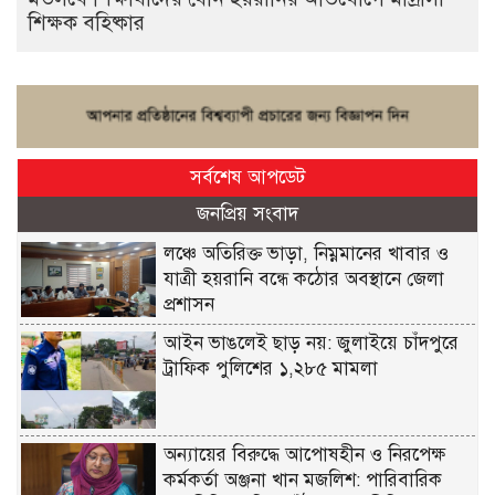
শিক্ষক বহিষ্কার
সর্বশেষ আপডেট
জনপ্রিয় সংবাদ
লঞ্চে অতিরিক্ত ভাড়া, নিম্নমানের খাবার ও
যাত্রী হয়রানি বন্ধে কঠোর অবস্থানে জেলা
প্রশাসন
আইন ভাঙলেই ছাড় নয়: জুলাইয়ে চাঁদপুরে
ট্রাফিক পুলিশের ১,২৮৫ মামলা
অন্যায়ের বিরুদ্ধে আপোষহীন ও নিরপেক্ষ
কর্মকর্তা অঞ্জনা খান মজলিশ: পারিবারিক