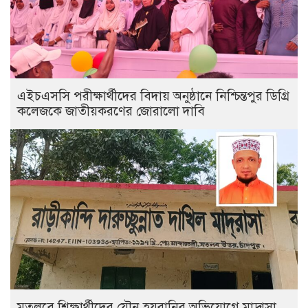
এইচএসসি পরীক্ষার্থীদের বিদায় অনুষ্ঠানে নিশ্চিন্তপুর ডিগ্রি
কলেজকে জাতীয়করণের জোরালো দাবি
মতলবে শিক্ষার্থীদের যৌন হয়রানির অভিযোগে মাদ্রাসা