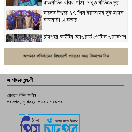
রাজনীতির বলির পাঁঠা, তবুও নীতিতে দৃঢ়
মতলব উত্তরে ৬৭ পিস ইয়াবাসহ দুই মাদক
ব্যবসায়ী গ্রেফতার
চাঁদপুরে স্কাউটস অ্যাওয়ার্ড পোর্টাল ওয়ার্কশপ
ফরিদগঞ্জে চুরির আতঙ্ক: এক সপ্তাহে ২০টির
বেশি ঘটনা, নিরাপত্তাহীনতায় জনজীবন
সম্পাদক মন্ডলী
চাঁদপুর ডিবির জালে বাঘ শাহজাহান
বোরহান উদ্দিন ডালিম
প্রতিষ্ঠাতা, মুদ্রাকর,সম্পাদক ও প্রকাশক
দেশসেরা কর্মচারী এখন হাজীগঞ্জের গর্ব
পচা দুর্গন্ধে ৯৯৯-এ ফোন, ফরিদগঞ্জে