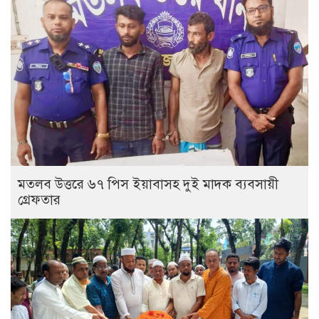
মতলব উত্তরে ৬৭ পিস ইয়াবাসহ দুই মাদক ব্যবসায়ী
গ্রেফতার