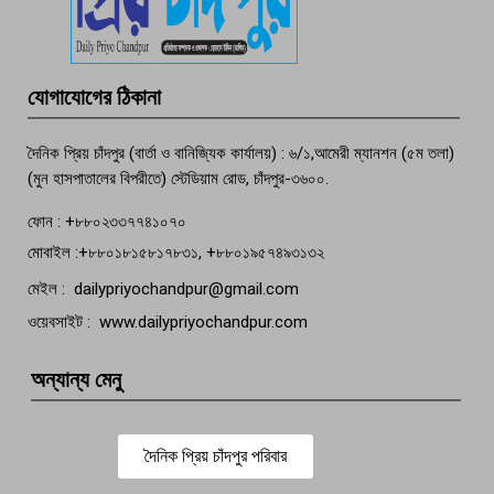
তরুণের অর্ধগলিত লাশ উদ্ধার
মতলব প্রেসক্লাবের সদস্য সোবহান ফারুক
যোগাযোগের ঠিকানা
বেঁচে নেই, বিভিন্ন সংগঠনের শোক
দৈনিক প্রিয় চাঁদপুর (বার্তা ও বানিজ্যিক কার্যালয়) : ৬/১,আমেরী ম্যানশন (৫ম তলা)
(মুন হাসপাতালের বিপরীতে) স্টেডিয়াম রোড, চাঁদপুর-৩৬০০.
ফোন : +৮৮০২৩৩৭৭৪১০৭০
মোবাইল :+৮৮০১৮১৫৮১৭৮৩১, +৮৮০১৯৫৭৪৯৩১৩২
মেইল : dailypriyochandpur@gmail.com
ওয়েবসাইট : www.dailypriyochandpur.com
অন্যান্য মেনু
দৈনিক প্রিয় চাঁদপুর পরিবার