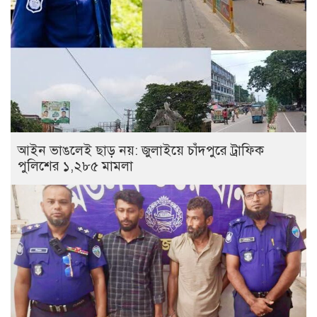
আইন ভাঙলেই ছাড় নয়: জুলাইয়ে চাঁদপুরে ট্রাফিক
পুলিশের ১,২৮৫ মামলা