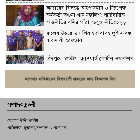
অন্যায়ের বিরুদ্ধে আপোষহীন ও নিরপেক্ষ
কর্মকর্তা অঞ্জনা খান মজলিশ: পারিবারিক
রাজনীতির বলির পাঁঠা, তবুও নীতিতে দৃঢ়
মতলব উত্তরে ৬৭ পিস ইয়াবাসহ দুই মাদক
ব্যবসায়ী গ্রেফতার
চাঁদপুরে স্কাউটস অ্যাওয়ার্ড পোর্টাল ওয়ার্কশপ
ফরিদগঞ্জে চুরির আতঙ্ক: এক সপ্তাহে ২০টির
বেশি ঘটনা, নিরাপত্তাহীনতায় জনজীবন
সম্পাদক মন্ডলী
চাঁদপুর ডিবির জালে বাঘ শাহজাহান
বোরহান উদ্দিন ডালিম
প্রতিষ্ঠাতা, মুদ্রাকর,সম্পাদক ও প্রকাশক
দেশসেরা কর্মচারী এখন হাজীগঞ্জের গর্ব