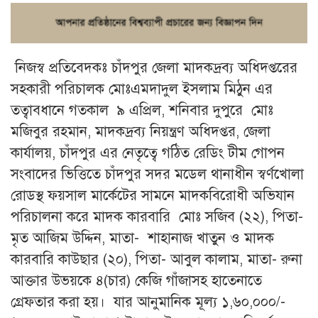
নিজস্ব প্রতিবেদকঃ চাঁদপুর জেলা মাদকদ্রব্য অধিদপ্তরের
সহকারী পরিচালক মোঃএমদাদুল ইসলাম মিঠুন এর
তত্বাবধানে গতকাল ৯ এপ্রিল, শনিবার দুপুরে মোঃ
মজিবুর রহমান, মাদকদ্রব্য নিয়ন্ত্রণ অধিদপ্তর, জেলা
কার্যালয়, চাঁদপুর এর নেতৃত্বে গঠিত রেডিং টীম গোপন
সংবাদের ভিত্তিতে চাঁদপুর সদর মডেল থানাধীন স্বর্ণখোলা
রোডস্থ ফয়সাল মার্কেটের সামনে মাদকবিরোধী অভিযান
পরিচালনা করে মাদক কারবারি মোঃ সজিব (২২), পিতা-
মৃত আজিম উদ্দিন, মাতা- শাহানাজ খাতুন ও মাদক
কারবারি কাউছার (২০), পিতা- আবুল কালাম, মাতা- রুনা
আক্তার উভয়কে ৪(চার) কেজি গাঁজাসহ হাতেনাতে
গ্রেফতার করা হয়। যার আনুমানিক মূল্য ১,৬০,০০০/-