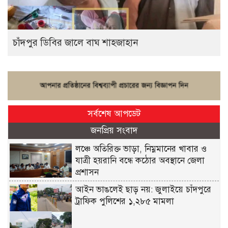
চাঁদপুর ডিবির জালে বাঘ শাহজাহান
সর্বশেষ আপডেট
জনপ্রিয় সংবাদ
লঞ্চে অতিরিক্ত ভাড়া, নিম্নমানের খাবার ও
যাত্রী হয়রানি বন্ধে কঠোর অবস্থানে জেলা
প্রশাসন
আইন ভাঙলেই ছাড় নয়: জুলাইয়ে চাঁদপুরে
ট্রাফিক পুলিশের ১,২৮৫ মামলা