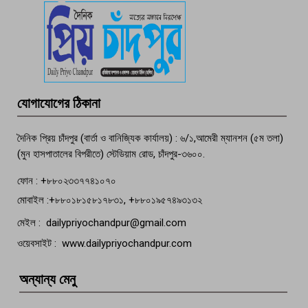
পচা দুর্গন্ধে ৯৯৯-এ ফোন, ফরিদগঞ্জে
তরুণের অর্ধগলিত লাশ উদ্ধার
মতলব প্রেসক্লাবের সদস্য সোবহান ফারুক
যোগাযোগের ঠিকানা
বেঁচে নেই, বিভিন্ন সংগঠনের শোক
দৈনিক প্রিয় চাঁদপুর (বার্তা ও বানিজ্যিক কার্যালয়) : ৬/১,আমেরী ম্যানশন (৫ম তলা)
(মুন হাসপাতালের বিপরীতে) স্টেডিয়াম রোড, চাঁদপুর-৩৬০০.
ফোন : +৮৮০২৩৩৭৭৪১০৭০
মোবাইল :+৮৮০১৮১৫৮১৭৮৩১, +৮৮০১৯৫৭৪৯৩১৩২
মেইল : dailypriyochandpur@gmail.com
ওয়েবসাইট : www.dailypriyochandpur.com
অন্যান্য মেনু