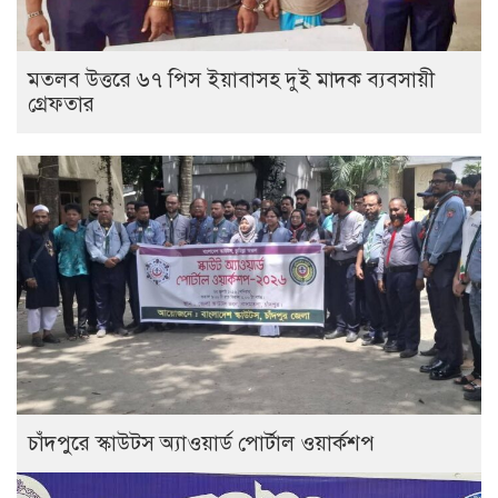
মতলব উত্তরে ৬৭ পিস ইয়াবাসহ দুই মাদক ব্যবসায়ী
গ্রেফতার
চাঁদপুরে স্কাউটস অ্যাওয়ার্ড পোর্টাল ওয়ার্কশপ