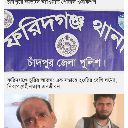
চাঁদপুরে স্কাউটস অ্যাওয়ার্ড পোর্টাল ওয়ার্কশপ
ফরিদগঞ্জে চুরির আতঙ্ক: এক সপ্তাহে ২০টির বেশি ঘটনা,
নিরাপত্তাহীনতায় জনজীবন