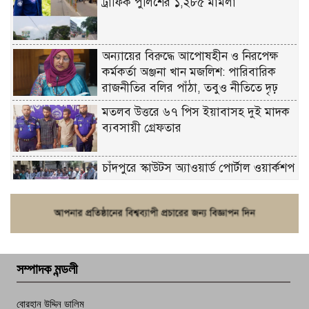
ট্রাফিক পুলিশের ১,২৮৫ মামলা
অন্যায়ের বিরুদ্ধে আপোষহীন ও নিরপেক্ষ
কর্মকর্তা অঞ্জনা খান মজলিশ: পারিবারিক
রাজনীতির বলির পাঁঠা, তবুও নীতিতে দৃঢ়
মতলব উত্তরে ৬৭ পিস ইয়াবাসহ দুই মাদক
ব্যবসায়ী গ্রেফতার
চাঁদপুরে স্কাউটস অ্যাওয়ার্ড পোর্টাল ওয়ার্কশপ
ফরিদগঞ্জে চুরির আতঙ্ক: এক সপ্তাহে ২০টির
বেশি ঘটনা, নিরাপত্তাহীনতায় জনজীবন
সম্পাদক মন্ডলী
চাঁদপুর ডিবির জালে বাঘ শাহজাহান
বোরহান উদ্দিন ডালিম