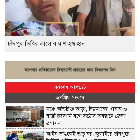
চাঁদপুর ডিবির জালে বাঘ শাহজাহান
সর্বশেষ আপডেট
জনপ্রিয় সংবাদ
লঞ্চে অতিরিক্ত ভাড়া, নিম্নমানের খাবার ও
যাত্রী হয়রানি বন্ধে কঠোর অবস্থানে জেলা
প্রশাসন
আইন ভাঙলেই ছাড় নয়: জুলাইয়ে চাঁদপুরে