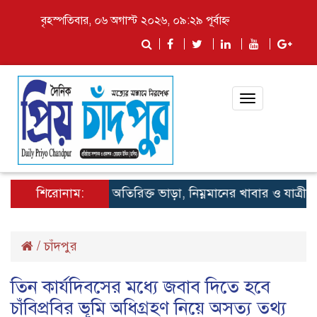
বৃহস্পতিবার, ০৬ অগাস্ট ২০২৬, ০৯:২৯ পূর্বাহ্ন
Toggle
navigation
শিরোনাম:
লঞ্চে অতিরিক্ত ভাড়া, নিম্নমানের খাবার ও যাত্রী হয়রান
/
চাঁদপুর
তিন কার্যদিবসের মধ্যে জবাব দিতে হবে
চাঁবিপ্রবির ভূমি অধিগ্রহণ নিয়ে অসত্য তথ্য