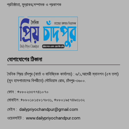
প্রতিষ্ঠাতা, মুদ্রাকর,সম্পাদক ও প্রকাশক
দেশসেরা কর্মচারী এখন হাজীগঞ্জের গর্ব
পচা দুর্গন্ধে ৯৯৯-এ ফোন, ফরিদগঞ্জে
তরুণের অর্ধগলিত লাশ উদ্ধার
মতলব প্রেসক্লাবের সদস্য সোবহান ফারুক
যোগাযোগের ঠিকানা
বেঁচে নেই, বিভিন্ন সংগঠনের শোক
দৈনিক প্রিয় চাঁদপুর (বার্তা ও বানিজ্যিক কার্যালয়) : ৬/১,আমেরী ম্যানশন (৫ম তলা)
(মুন হাসপাতালের বিপরীতে) স্টেডিয়াম রোড, চাঁদপুর-৩৬০০.
ফোন : +৮৮০২৩৩৭৭৪১০৭০
মোবাইল :+৮৮০১৮১৫৮১৭৮৩১, +৮৮০১৯৫৭৪৯৩১৩২
মেইল : dailypriyochandpur@gmail.com
ওয়েবসাইট : www.dailypriyochandpur.com