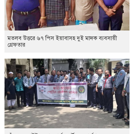
মতলব উত্তরে ৬৭ পিস ইয়াবাসহ দুই মাদক ব্যবসায়ী
গ্রেফতার