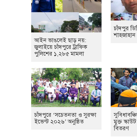
চাঁদপুর ড
শাহজাহান
আইন ভাঙলেই ছাড় নয়:
জুলাইয়ে চাঁদপুরে ট্রাফিক
পুলিশের ১,২৮৫ মামলা
চাঁদপুরে ‘সচেতনতা ও সুরক্ষা
সুবিধাবঞ্চ
ইভেন্ট ২০২৬’ অনুষ্ঠিত
মুক্ত স্কা
বিতরণ