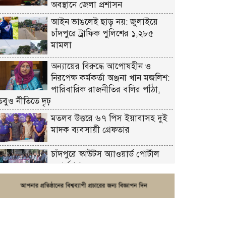
অবস্থানে জেলা প্রশাসন
আইন ভাঙলেই ছাড় নয়: জুলাইয়ে
চাঁদপুরে ট্রাফিক পুলিশের ১,২৮৫
মামলা
অন্যায়ের বিরুদ্ধে আপোষহীন ও
নিরপেক্ষ কর্মকর্তা অঞ্জনা খান মজলিশ:
পারিবারিক রাজনীতির বলির পাঁঠা,
তবুও নীতিতে দৃঢ়
মতলব উত্তরে ৬৭ পিস ইয়াবাসহ দুই
মাদক ব্যবসায়ী গ্রেফতার
চাঁদপুরে স্কাউটস অ্যাওয়ার্ড পোর্টাল
ওয়ার্কশপ
ফরিদগঞ্জে চুরির আতঙ্ক: এক সপ্তাহে
২০টির বেশি ঘটনা, নিরাপত্তাহীনতায়
জনজীবন