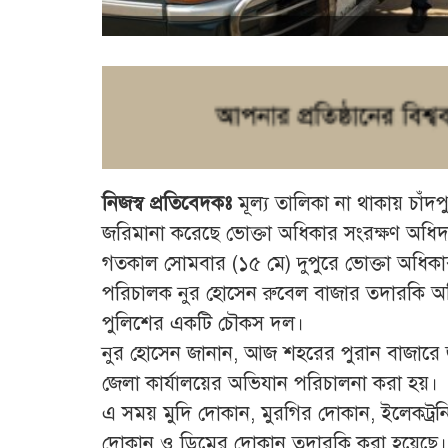
নিজস্ব প্রতিবেদকঃ
মূল্য তালিকা না থাকায় চাঁদপ
জরিমানা করেছে ভোক্তা অধিকার সংরক্ষণ অধিদপ
গতকাল সোমবার (১৫ মে) দুপুরে ভোক্তা অধিকার
পরিচালক নুর হোসেন রুবেল বাজার তদারকি 
পুলিশের একটি চৌকস দল।
নুর হোসেন জানান, আজ শহরের পুরান বাজারে জ
জেলা কার্যালয়ের অভিযান পরিচালনা করা হয়।
এ সময় মুদি দোকান, মুরগির দোকান, ইলেকট্রন
দোকান ও ডিমের দোকান তদারকি করা হয়েছে। 