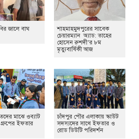
িবির জালে বাঘ
শাহমাহমুদপুরের সাবেক
চেয়ারম্যান অ্যাড: তাহের
হোসেন রুশদী’র ৮ম
মৃত্যুবার্ষিকী আজ
িতদের মাঝে ওব্যাট
চাঁদপুর পৌর এলাকায় স্কাউট
উট গ্রুপের ইফতার
সদস্যদের সাথে ইফতার ও
রোড ডিউটি পরিদর্শন