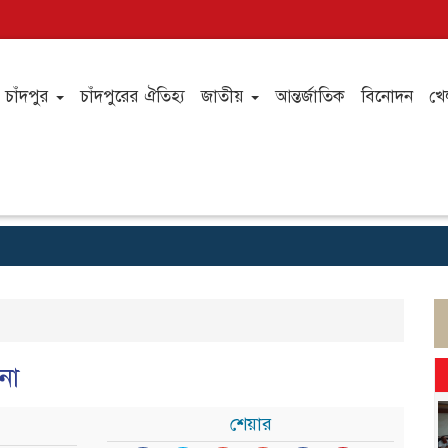
চাঁদপুর
চাঁদপুরের ঐতিহ্য
জাতীয়
আন্তর্জাতিক
বিনোদন
খে
না
শেয়ার