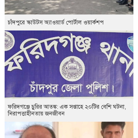
চাঁদপুরে স্কাউটস অ্যাওয়ার্ড পোর্টাল ওয়ার্কশপ
ফরিদগঞ্জে চুরির আতঙ্ক: এক সপ্তাহে ২০টির বেশি ঘটনা,
নিরাপত্তাহীনতায় জনজীবন