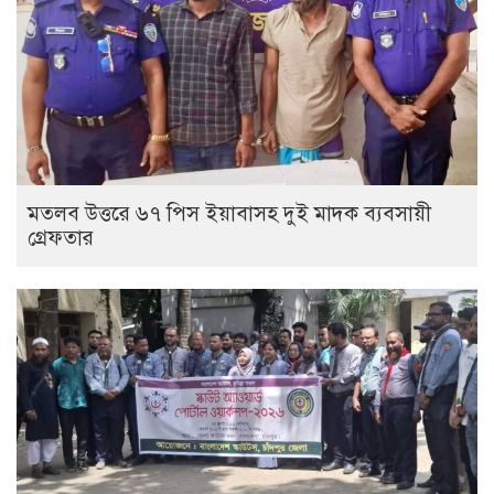
মতলব উত্তরে ৬৭ পিস ইয়াবাসহ দুই মাদক ব্যবসায়ী
গ্রেফতার