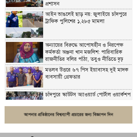
প্রশাসন
আইন ভাঙলেই ছাড় নয়: জুলাইয়ে চাঁদপুরে
ট্রাফিক পুলিশের ১,২৮৫ মামলা
অন্যায়ের বিরুদ্ধে আপোষহীন ও নিরপেক্ষ
কর্মকর্তা অঞ্জনা খান মজলিশ: পারিবারিক
রাজনীতির বলির পাঁঠা, তবুও নীতিতে দৃঢ়
মতলব উত্তরে ৬৭ পিস ইয়াবাসহ দুই মাদক
ব্যবসায়ী গ্রেফতার
চাঁদপুরে স্কাউটস অ্যাওয়ার্ড পোর্টাল ওয়ার্কশপ
ফরিদগঞ্জে চুরির আতঙ্ক: এক সপ্তাহে ২০টির
বেশি ঘটনা, নিরাপত্তাহীনতায় জনজীবন