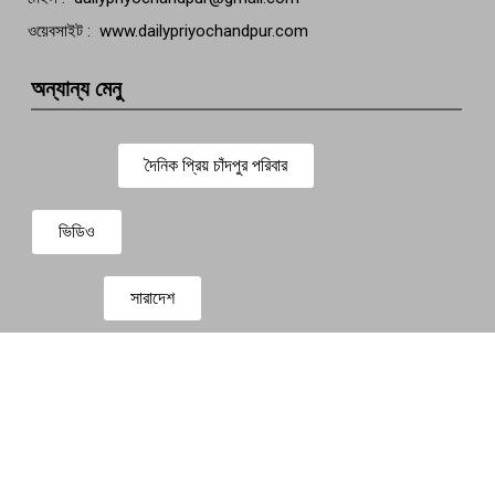
ওয়েবসাইট : www.dailypriyochandpur.com
অন্যান্য মেনু
দৈনিক প্রিয় চাঁদপুর পরিবার
ভিডিও
সারাদেশ
প্রবাস সংবাদ
বিনোদন
Design & Development By
Dewan ICT