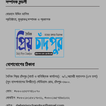
সম্পাদক মন্ডলী
চাঁদপুর ডিবির জালে বাঘ শাহজাহান
বোরহান উদ্দিন ডালিম
প্রতিষ্ঠাতা, মুদ্রাকর,সম্পাদক ও প্রকাশক
দেশসেরা কর্মচারী এখন হাজীগঞ্জের গর্ব
পচা দুর্গন্ধে ৯৯৯-এ ফোন, ফরিদগঞ্জে
তরুণের অর্ধগলিত লাশ উদ্ধার
মতলব প্রেসক্লাবের সদস্য সোবহান ফারুক
যোগাযোগের ঠিকানা
বেঁচে নেই, বিভিন্ন সংগঠনের শোক
দৈনিক প্রিয় চাঁদপুর (বার্তা ও বানিজ্যিক কার্যালয়) : ৬/১,আমেরী ম্যানশন (৫ম তলা)
(মুন হাসপাতালের বিপরীতে) স্টেডিয়াম রোড, চাঁদপুর-৩৬০০.
ফোন : +৮৮০২৩৩৭৭৪১০৭০
মোবাইল :+৮৮০১৮১৫৮১৭৮৩১, +৮৮০১৯৫৭৪৯৩১৩২
মেইল : dailypriyochandpur@gmail.com