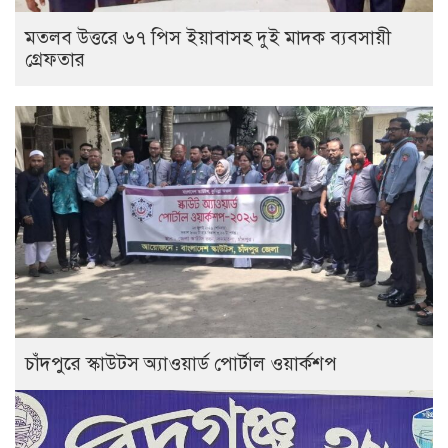
মতলব উত্তরে ৬৭ পিস ইয়াবাসহ দুই মাদক ব্যবসায়ী
গ্রেফতার
চাঁদপুরে স্কাউটস অ্যাওয়ার্ড পোর্টাল ওয়ার্কশপ