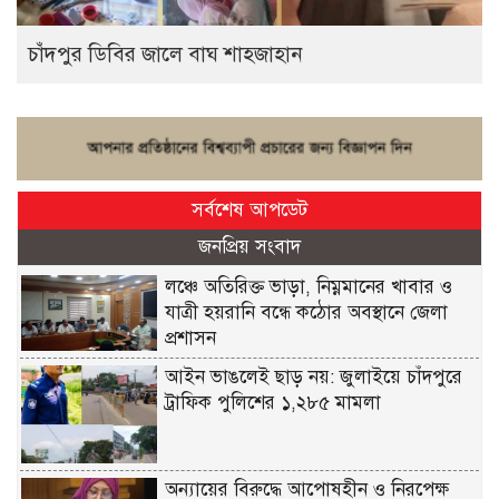
চাঁদপুর ডিবির জালে বাঘ শাহজাহান
সর্বশেষ আপডেট
জনপ্রিয় সংবাদ
লঞ্চে অতিরিক্ত ভাড়া, নিম্নমানের খাবার ও
যাত্রী হয়রানি বন্ধে কঠোর অবস্থানে জেলা
প্রশাসন
আইন ভাঙলেই ছাড় নয়: জুলাইয়ে চাঁদপুরে
ট্রাফিক পুলিশের ১,২৮৫ মামলা
অন্যায়ের বিরুদ্ধে আপোষহীন ও নিরপেক্ষ