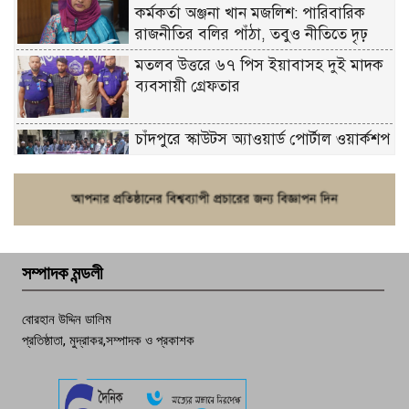
কর্মকর্তা অঞ্জনা খান মজলিশ: পারিবারিক
রাজনীতির বলির পাঁঠা, তবুও নীতিতে দৃঢ়
মতলব উত্তরে ৬৭ পিস ইয়াবাসহ দুই মাদক
ব্যবসায়ী গ্রেফতার
চাঁদপুরে স্কাউটস অ্যাওয়ার্ড পোর্টাল ওয়ার্কশপ
ফরিদগঞ্জে চুরির আতঙ্ক: এক সপ্তাহে ২০টির
বেশি ঘটনা, নিরাপত্তাহীনতায় জনজীবন
সম্পাদক মন্ডলী
চাঁদপুর ডিবির জালে বাঘ শাহজাহান
বোরহান উদ্দিন ডালিম
প্রতিষ্ঠাতা, মুদ্রাকর,সম্পাদক ও প্রকাশক
দেশসেরা কর্মচারী এখন হাজীগঞ্জের গর্ব