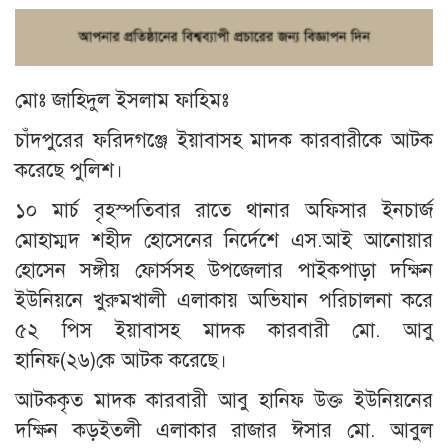
মোঃ জাহিদুল ইসলাম ফাহিমঃ
চাঁদপুরের ফরিদগঞ্জে ইয়াবাসহ মাদক কারবারীকে আটক
করেছে পুলিশ।
১০ মার্চ বৃহস্পতিবার রাতে থানার অফিসার ইনচার্জ
মোহাম্মদ শহীদ হোসেনের নির্দেশে এস.আই আনোয়ার
হোসেন সঙ্গীয় ফোর্সসহ উপজেলার পাইকপাড়া দক্ষিন
ইউনিয়নে খুরুমখালী এলাকায় অভিযান পরিচালনা করে
৫২ পিস ইয়াবাসহ মাদক কারবারী মো. আবু
হানিফ(২৬)কে আটক করেছে।
আটককৃত মাদক কারবারী আবু হানিফ উক্ত ইউনিয়নের
দক্ষিন কড়ইতলী এলাকার রাজার ঈসার মো. আবুল