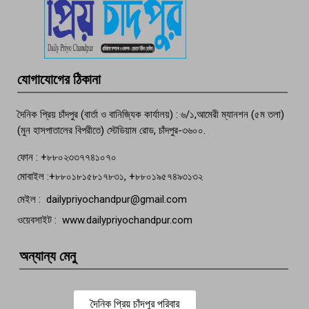
পচা দুর্গন্ধে ৯৯৯-এ ফোন, ফরিদগঞ্জে
তরুণের অর্ধগলিত লাশ উদ্ধার
মতলব প্রেসক্লাবের সদস্য সোবহান ফারুক
যোগাযোগের ঠিকানা
বেঁচে নেই, বিভিন্ন সংগঠনের শোক
দৈনিক প্রিয় চাঁদপুর (বার্তা ও বানিজ্যিক কার্যালয়) : ৬/১,আমেরী ম্যানশন (৫ম তলা)
(মুন হাসপাতালের বিপরীতে) স্টেডিয়াম রোড, চাঁদপুর-৩৬০০.
ফোন : +৮৮০২৩৩৭৭৪১০৭০
মোবাইল :+৮৮০১৮১৫৮১৭৮৩১, +৮৮০১৯৫৭৪৯৩১৩২
মেইল : dailypriyochandpur@gmail.com
ওয়েবসাইট : www.dailypriyochandpur.com
অন্যান্য মেনু
দৈনিক প্রিয় চাঁদপুর পরিবার