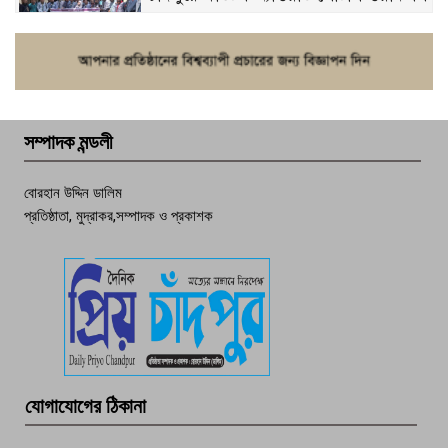
ফরিদগঞ্জে চুরির আতঙ্ক: এক সপ্তাহে ২০টির
বেশি ঘটনা, নিরাপত্তাহীনতায় জনজীবন
সম্পাদক মন্ডলী
চাঁদপুর ডিবির জালে বাঘ শাহজাহান
বোরহান উদ্দিন ডালিম
প্রতিষ্ঠাতা, মুদ্রাকর,সম্পাদক ও প্রকাশক
দেশসেরা কর্মচারী এখন হাজীগঞ্জের গর্ব
পচা দুর্গন্ধে ৯৯৯-এ ফোন, ফরিদগঞ্জে
তরুণের অর্ধগলিত লাশ উদ্ধার
মতলব প্রেসক্লাবের সদস্য সোবহান ফারুক
যোগাযোগের ঠিকানা
বেঁচে নেই, বিভিন্ন সংগঠনের শোক