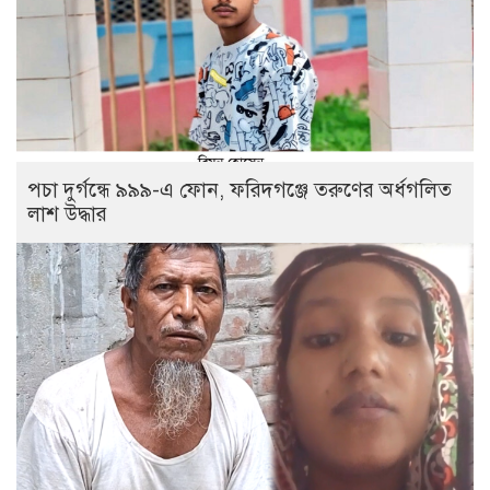
পচা দুর্গন্ধে ৯৯৯-এ ফোন, ফরিদগঞ্জে তরুণের অর্ধগলিত
লাশ উদ্ধার