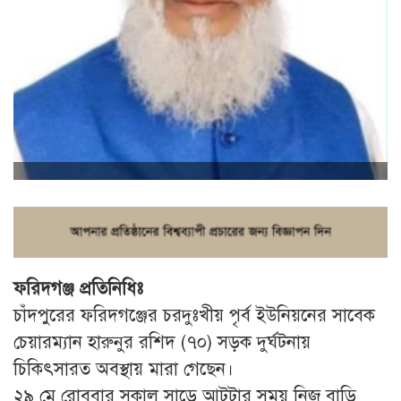
ফরিদগঞ্জ প্রতিনিধিঃ
চাঁদপুরের ফরিদগঞ্জের চরদুঃখীয় পৃর্ব ইউনিয়নের সাবেক
চেয়ারম্যান হারুনুর রশিদ (৭০) সড়ক দুর্ঘটনায়
চিকিৎসারত অবস্থায় মারা গেছেন।
২৯ মে রোববার সকাল সাড়ে আটটার সময় নিজ বাড়ি