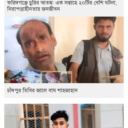
ফরিদগঞ্জে চুরির আতঙ্ক: এক সপ্তাহে ২০টির বেশি ঘটনা,
নিরাপত্তাহীনতায় জনজীবন
চাঁদপুর ডিবির জালে বাঘ শাহজাহান