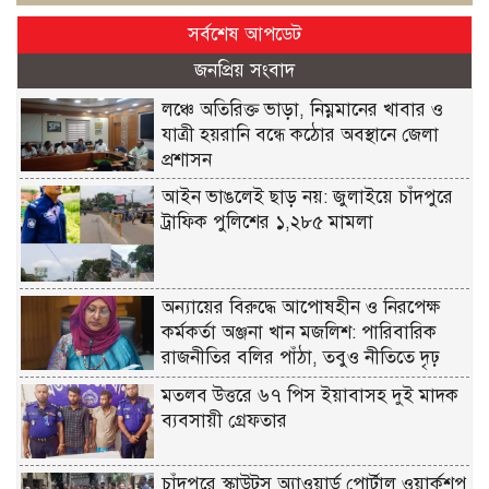
সর্বশেষ আপডেট
জনপ্রিয় সংবাদ
লঞ্চে অতিরিক্ত ভাড়া, নিম্নমানের খাবার ও
যাত্রী হয়রানি বন্ধে কঠোর অবস্থানে জেলা
প্রশাসন
আইন ভাঙলেই ছাড় নয়: জুলাইয়ে চাঁদপুরে
ট্রাফিক পুলিশের ১,২৮৫ মামলা
অন্যায়ের বিরুদ্ধে আপোষহীন ও নিরপেক্ষ
কর্মকর্তা অঞ্জনা খান মজলিশ: পারিবারিক
রাজনীতির বলির পাঁঠা, তবুও নীতিতে দৃঢ়
মতলব উত্তরে ৬৭ পিস ইয়াবাসহ দুই মাদক
ব্যবসায়ী গ্রেফতার
চাঁদপুরে স্কাউটস অ্যাওয়ার্ড পোর্টাল ওয়ার্কশপ