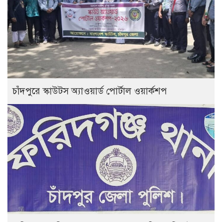
চাঁদপুরে স্কাউটস অ্যাওয়ার্ড পোর্টাল ওয়ার্কশপ