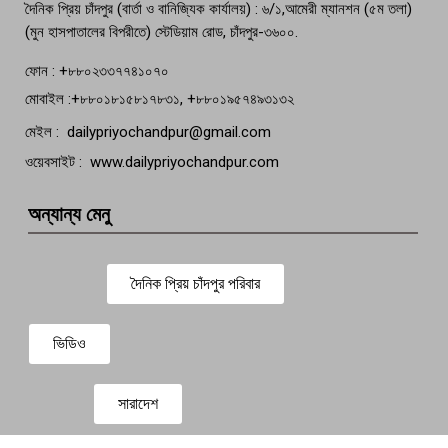
দৈনিক প্রিয় চাঁদপুর (বার্তা ও বানিজ্যিক কার্যালয়) : ৬/১,আমেরী ম্যানশন (৫ম তলা)
(মুন হাসপাতালের বিপরীতে) স্টেডিয়াম রোড, চাঁদপুর-৩৬০০.
ফোন : +৮৮০২৩৩৭৭৪১০৭০
মোবাইল :+৮৮০১৮১৫৮১৭৮৩১, +৮৮০১৯৫৭৪৯৩১৩২
মেইল : dailypriyochandpur@gmail.com
ওয়েবসাইট : www.dailypriyochandpur.com
অন্যান্য মেনু
দৈনিক প্রিয় চাঁদপুর পরিবার
ভিডিও
সারাদেশ