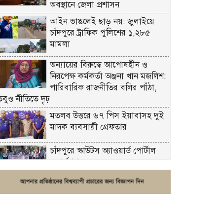
অবস্থানে জেলা প্রশাসন
আইন ভাঙলেই ছাড় নয়: জুলাইয়ে
চাঁদপুরে ট্রাফিক পুলিশের ১,২৮৫
মামলা
অন্যায়ের বিরুদ্ধে আপোষহীন ও
নিরপেক্ষ কর্মকর্তা অঞ্জনা খান মজলিশ:
পারিবারিক রাজনীতির বলির পাঁঠা,
তবুও নীতিতে দৃঢ়
মতলব উত্তরে ৬৭ পিস ইয়াবাসহ দুই
মাদক ব্যবসায়ী গ্রেফতার
চাঁদপুরে স্কাউটস অ্যাওয়ার্ড পোর্টাল
ওয়ার্কশপ
ফরিদগঞ্জে চুরির আতঙ্ক: এক সপ্তাহে
২০টির বেশি ঘটনা, নিরাপত্তাহীনতায়
জনজীবন