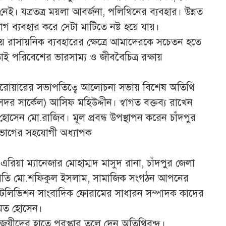
ই। যত্রতত্র ময়লা আবর্জনা, পলিথিনের ব্যবহার। উন্নত
গ ব্যবহার করে সেটা মাটিতে নষ্ট হয়ে যায়।
য় রাসায়নিক ব্যবহারের ক্ষেত্রে আমাদেরকে সচেতন হতে
াই পরিবেশের ভারসাম্য ও জীববৈচিত্র রক্ষায়
িন সরোয়ারের সভাপতিত্বে আলোচনা সভায় বিশেষ অতিথি
সদর সার্কেল) আসিফ মহিউদ্দীন। স্বাগত বক্তব্য রাখেন
সেন মো.রাজিব। মূল প্রবন্ধ উপস্থাপন করেন চাঁদপুর
ভাগের সহযোগী অধ্যাপক
র এরিয়া ম্যানেজার মোহাম্মদ মাসুদ রানা, চাঁদপুর জেলা
সভাপতি মো.শফিকুল ইসলাম, সামাজিক সংগঠন আপনের
ুর টেলিভিশন সাংবাদিক ফোরামের সাধারন সম্পাদক কাদের
ামত হোসেন।
য়ীদের হাতে পুরস্কার তুলে দেন অতিথিবৃন্দ।