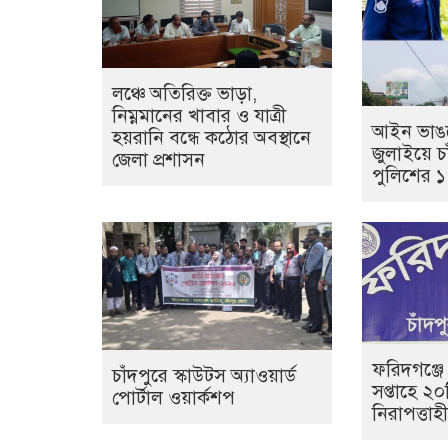
লঞ্চে অতিরিক্ত ভাড়া,
নিম্নমানের খাবার ও যাত্রী
আইন ভাঙল
হয়রানি বন্ধে কঠোর অবস্থানে
জুলাইয়ে চা
জেলা প্রশাসন
পুলিশের 
ফরিদগঞ্জে
চাঁদপুরে স্কাউটস অ্যাওয়ার্ড
সপ্তাহে ২
পোর্টাল ওয়ার্কশপ
নিরাপত্তা