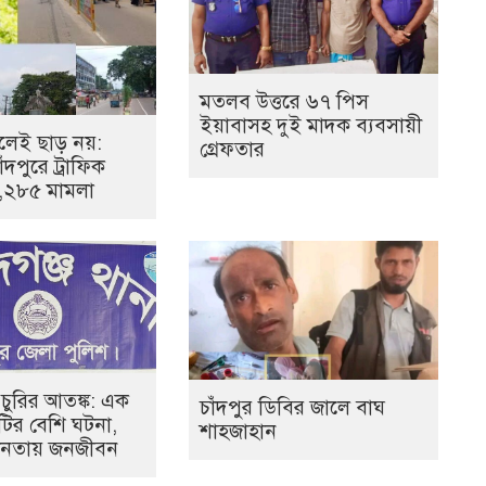
মতলব উত্তরে ৬৭ পিস
ইয়াবাসহ দুই মাদক ব্যবসায়ী
েই ছাড় নয়:
গ্রেফতার
ঁদপুরে ট্রাফিক
১,২৮৫ মামলা
 চুরির আতঙ্ক: এক
চাঁদপুর ডিবির জালে বাঘ
০টির বেশি ঘটনা,
শাহজাহান
হীনতায় জনজীবন