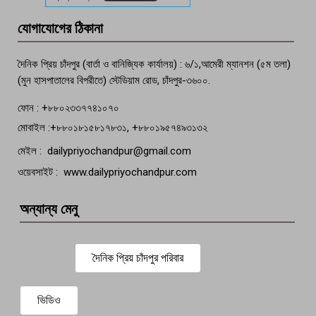
মতলব প্রেসক্লাবের সদস্য সোবহান ফারুক
যোগাযোগের ঠিকানা
বেঁচে নেই, বিভিন্ন সংগঠনের শোক
দৈনিক প্রিয় চাঁদপুর (বার্তা ও বানিজ্যিক কার্যালয়) : ৬/১,আমেরী ম্যানশন (৫ম তলা)
(মুন হাসপাতালের বিপরীতে) স্টেডিয়াম রোড, চাঁদপুর-৩৬০০.
ফোন : +৮৮০২৩৩৭৭৪১০৭০
মোবাইল :+৮৮০১৮১৫৮১৭৮৩১, +৮৮০১৯৫৭৪৯৩১৩২
মেইল : dailypriyochandpur@gmail.com
ওয়েবসাইট : www.dailypriyochandpur.com
অন্যান্য মেনু
দৈনিক প্রিয় চাঁদপুর পরিবার
ভিডিও