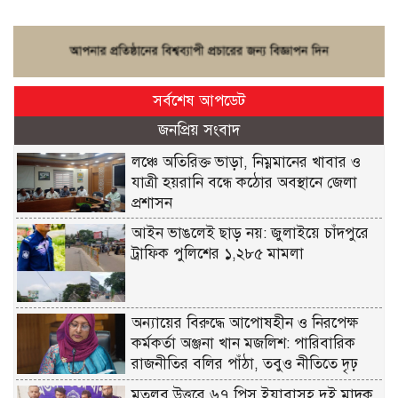
সর্বশেষ আপডেট
জনপ্রিয় সংবাদ
লঞ্চে অতিরিক্ত ভাড়া, নিম্নমানের খাবার ও
যাত্রী হয়রানি বন্ধে কঠোর অবস্থানে জেলা
প্রশাসন
আইন ভাঙলেই ছাড় নয়: জুলাইয়ে চাঁদপুরে
ট্রাফিক পুলিশের ১,২৮৫ মামলা
অন্যায়ের বিরুদ্ধে আপোষহীন ও নিরপেক্ষ
কর্মকর্তা অঞ্জনা খান মজলিশ: পারিবারিক
রাজনীতির বলির পাঁঠা, তবুও নীতিতে দৃঢ়
মতলব উত্তরে ৬৭ পিস ইয়াবাসহ দুই মাদক