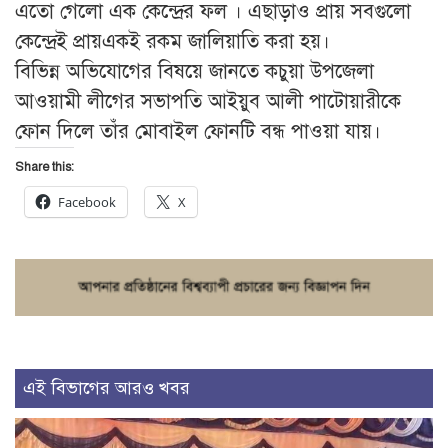
এতো গেলো এক কেন্দ্রের ফল । এছাড়াও প্রায় সবগুলো
কেন্দ্রেই প্রায়একই রকম জালিয়াতি করা হয়।
বিভিন্ন অভিযোগের বিষয়ে জানতে কচুয়া উপজেলা
আওয়ামী লীগের সভাপতি আইয়ুব আলী পাটোয়ারীকে
ফোন দিলে তাঁর মোবাইল ফোনটি বন্ধ পাওয়া যায়।
Share this:
Facebook
X
এই বিভাগের আরও খবর