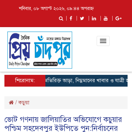
শনিবার, ০৮ অগাস্ট ২০২৬, ০৯:৪৪ অপরাহ্ন
Toggle
navigation
শিরোনাম:
লঞ্চে অতিরিক্ত ভাড়া, নিম্নমানের খাবার ও যাত্রী হয়রানি
/
কচুয়া
ভোট গণনায় জালিয়াতির অভিযোগে কচুয়ার
পশ্চিম সহদেবপুর ইউপিতে পুন:নির্বাচনের