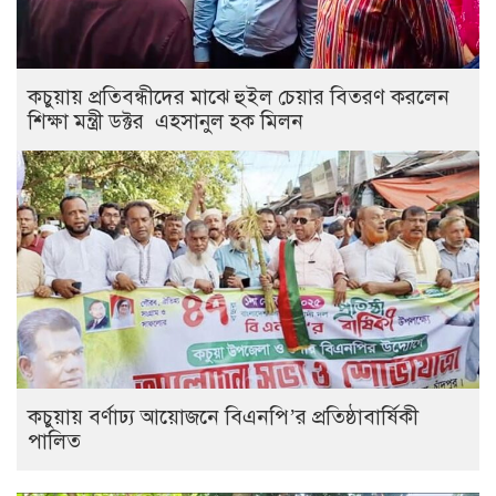
কচুয়ায় প্রতিবন্ধীদের মাঝে হুইল চেয়ার বিতরণ করলেন
শিক্ষা মন্ত্রী ডক্টর এহসানুল হক মিলন
কচুয়ায় বর্ণাঢ্য আয়োজনে বিএনপি’র প্রতিষ্ঠাবার্ষিকী
পালিত