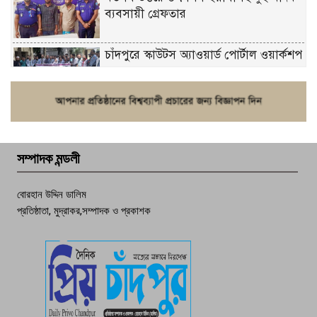
ব্যবসায়ী গ্রেফতার
চাঁদপুরে স্কাউটস অ্যাওয়ার্ড পোর্টাল ওয়ার্কশপ
ফরিদগঞ্জে চুরির আতঙ্ক: এক সপ্তাহে ২০টির
বেশি ঘটনা, নিরাপত্তাহীনতায় জনজীবন
সম্পাদক মন্ডলী
চাঁদপুর ডিবির জালে বাঘ শাহজাহান
বোরহান উদ্দিন ডালিম
প্রতিষ্ঠাতা, মুদ্রাকর,সম্পাদক ও প্রকাশক
দেশসেরা কর্মচারী এখন হাজীগঞ্জের গর্ব
পচা দুর্গন্ধে ৯৯৯-এ ফোন, ফরিদগঞ্জে
তরুণের অর্ধগলিত লাশ উদ্ধার