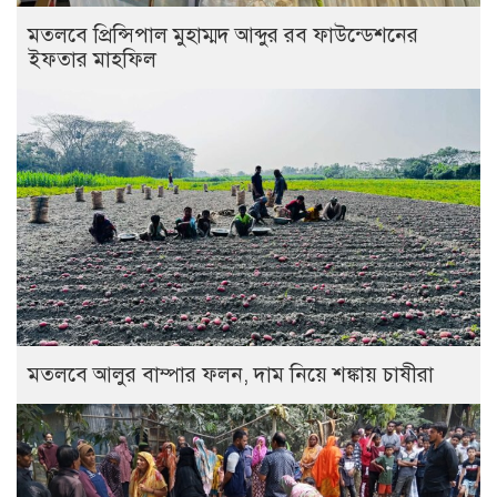
মতলবে প্রিন্সিপাল মুহাম্মদ আব্দুর রব ফাউন্ডেশনের
ইফতার মাহফিল
মতলবে আলুর বাম্পার ফলন, দাম নিয়ে শঙ্কায় চাষীরা