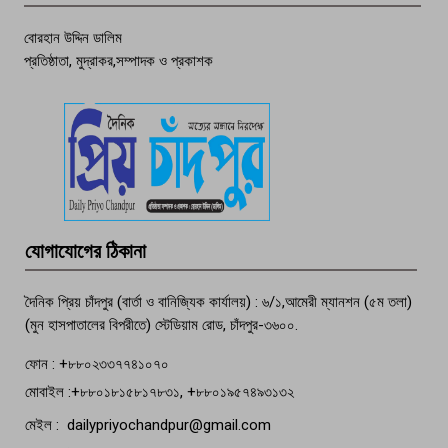
বোরহান উদ্দিন ডালিম
প্রতিষ্ঠাতা, মুদ্রাকর,সম্পাদক ও প্রকাশক
দেশসেরা কর্মচারী এখন হাজীগঞ্জের গর্ব
পচা দুর্গন্ধে ৯৯৯-এ ফোন, ফরিদগঞ্জে
তরুণের অর্ধগলিত লাশ উদ্ধার
মতলব প্রেসক্লাবের সদস্য সোবহান ফারুক
যোগাযোগের ঠিকানা
বেঁচে নেই, বিভিন্ন সংগঠনের শোক
দৈনিক প্রিয় চাঁদপুর (বার্তা ও বানিজ্যিক কার্যালয়) : ৬/১,আমেরী ম্যানশন (৫ম তলা)
(মুন হাসপাতালের বিপরীতে) স্টেডিয়াম রোড, চাঁদপুর-৩৬০০.
ফোন : +৮৮০২৩৩৭৭৪১০৭০
মোবাইল :+৮৮০১৮১৫৮১৭৮৩১, +৮৮০১৯৫৭৪৯৩১৩২
মেইল : dailypriyochandpur@gmail.com