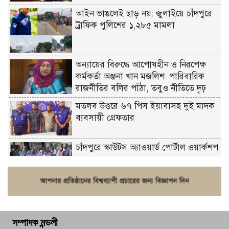
আইন ভাঙলেই ছাড় নয়: জুলাইয়ে চাঁদপুরে
ট্রাফিক পুলিশের ১,২৮৫ মামলা
অন্যায়ের বিরুদ্ধে আপোষহীন ও নিরপেক্ষ
কর্মকর্তা অঞ্জনা খান মজলিশ: পারিবারিক
রাজনীতির বলির পাঁঠা, তবুও নীতিতে দৃঢ়
মতলব উত্তরে ৬৭ পিস ইয়াবাসহ দুই মাদক
ব্যবসায়ী গ্রেফতার
চাঁদপুরে স্কাউটস অ্যাওয়ার্ড পোর্টাল ওয়ার্কশপ
ফরিদগঞ্জে চুরির আতঙ্ক: এক সপ্তাহে ২০টির
বেশি ঘটনা, নিরাপত্তাহীনতায় জনজীবন
সম্পাদক মন্ডলী
চাঁদপুর ডিবির জালে বাঘ শাহজাহান