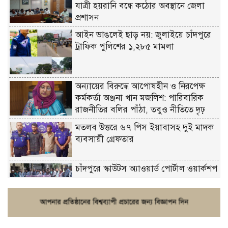
যাত্রী হয়রানি বন্ধে কঠোর অবস্থানে জেলা
প্রশাসন
আইন ভাঙলেই ছাড় নয়: জুলাইয়ে চাঁদপুরে
ট্রাফিক পুলিশের ১,২৮৫ মামলা
অন্যায়ের বিরুদ্ধে আপোষহীন ও নিরপেক্ষ
কর্মকর্তা অঞ্জনা খান মজলিশ: পারিবারিক
রাজনীতির বলির পাঁঠা, তবুও নীতিতে দৃঢ়
মতলব উত্তরে ৬৭ পিস ইয়াবাসহ দুই মাদক
ব্যবসায়ী গ্রেফতার
চাঁদপুরে স্কাউটস অ্যাওয়ার্ড পোর্টাল ওয়ার্কশপ
ফরিদগঞ্জে চুরির আতঙ্ক: এক সপ্তাহে ২০টির
বেশি ঘটনা, নিরাপত্তাহীনতায় জনজীবন