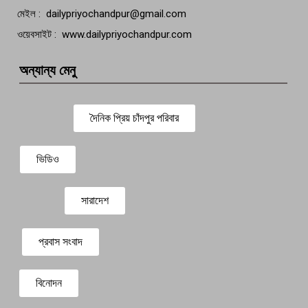
মেইল : dailypriyochandpur@gmail.com
ওয়েবসাইট : www.dailypriyochandpur.com
অন্যান্য মেনু
দৈনিক প্রিয় চাঁদপুর পরিবার
ভিডিও
সারাদেশ
প্রবাস সংবাদ
বিনোদন