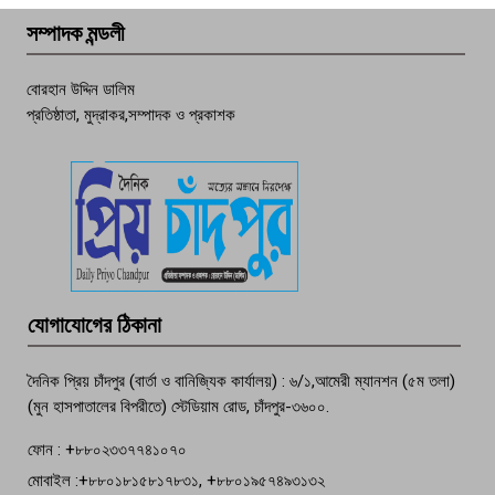
সম্পাদক মন্ডলী
চাঁদপুর ডিবির জালে বাঘ শাহজাহান
বোরহান উদ্দিন ডালিম
প্রতিষ্ঠাতা, মুদ্রাকর,সম্পাদক ও প্রকাশক
দেশসেরা কর্মচারী এখন হাজীগঞ্জের গর্ব
পচা দুর্গন্ধে ৯৯৯-এ ফোন, ফরিদগঞ্জে
তরুণের অর্ধগলিত লাশ উদ্ধার
মতলব প্রেসক্লাবের সদস্য সোবহান ফারুক
যোগাযোগের ঠিকানা
বেঁচে নেই, বিভিন্ন সংগঠনের শোক
দৈনিক প্রিয় চাঁদপুর (বার্তা ও বানিজ্যিক কার্যালয়) : ৬/১,আমেরী ম্যানশন (৫ম তলা)
(মুন হাসপাতালের বিপরীতে) স্টেডিয়াম রোড, চাঁদপুর-৩৬০০.
ফোন : +৮৮০২৩৩৭৭৪১০৭০
মোবাইল :+৮৮০১৮১৫৮১৭৮৩১, +৮৮০১৯৫৭৪৯৩১৩২