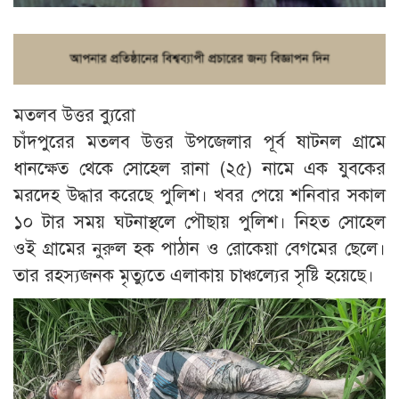
মতলব উত্তর ব্যুরো
চাঁদপুরের মতলব উত্তর উপজেলার পূর্ব ষাটনল গ্রামে
ধানক্ষেত থেকে সোহেল রানা (২৫) নামে এক যুবকের
মরদেহ উদ্ধার করেছে পুলিশ। খবর পেয়ে শনিবার সকাল
১০ টার সময় ঘটনাস্থলে পৌছায় পুলিশ। নিহত সোহেল
ওই গ্রামের নুরুল হক পাঠান ও রোকেয়া বেগমের ছেলে।
তার রহস্যজনক মৃত্যুতে এলাকায় চাঞ্চল্যের সৃষ্টি হয়েছে।