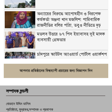
অন্যায়ের বিরুদ্ধে আপোষহীন ও নিরপেক্ষ
কর্মকর্তা অঞ্জনা খান মজলিশ: পারিবারিক
রাজনীতির বলির পাঁঠা, তবুও নীতিতে দৃঢ়
মতলব উত্তরে ৬৭ পিস ইয়াবাসহ দুই মাদক
ব্যবসায়ী গ্রেফতার
চাঁদপুরে স্কাউটস অ্যাওয়ার্ড পোর্টাল ওয়ার্কশপ
ফরিদগঞ্জে চুরির আতঙ্ক: এক সপ্তাহে ২০টির
বেশি ঘটনা, নিরাপত্তাহীনতায় জনজীবন
সম্পাদক মন্ডলী
চাঁদপুর ডিবির জালে বাঘ শাহজাহান
বোরহান উদ্দিন ডালিম
প্রতিষ্ঠাতা, মুদ্রাকর,সম্পাদক ও প্রকাশক