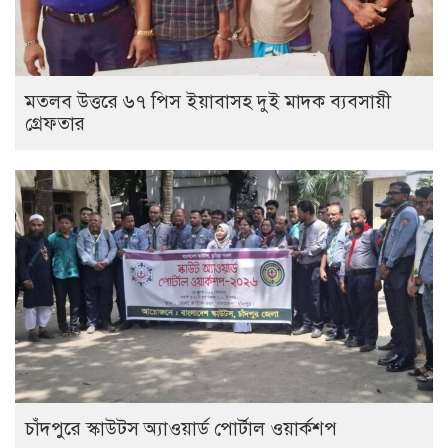
মতলব উত্তরে ৬৭ পিস ইয়াবাসহ দুই মাদক ব্যবসায়ী
গ্রেফতার
চাঁদপুরে স্কাউটস অ্যাওয়ার্ড পোর্টাল ওয়ার্কশপ