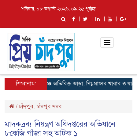
শনিবার, ০৮ অগাস্ট ২০২৬, ০৯:২৫ পূর্বাহ্ন
Toggle
navigation
শিরোনাম:
লঞ্চে অতিরিক্ত ভাড়া, নিম্নমানের খাবার ও যাত্রী হয়
/
চাঁদপুর
চাঁদপুর সদর
,
মাদকদ্রব্য নিয়ন্ত্রণ অধিদপ্তরের অভিযানে
৮কেজি গাঁজা সহ আটক ১