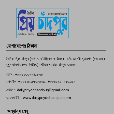
দেশসেরা কর্মচারী এখন হাজীগঞ্জের গর্ব
পচা দুর্গন্ধে ৯৯৯-এ ফোন, ফরিদগঞ্জে
তরুণের অর্ধগলিত লাশ উদ্ধার
মতলব প্রেসক্লাবের সদস্য সোবহান ফারুক
যোগাযোগের ঠিকানা
বেঁচে নেই, বিভিন্ন সংগঠনের শোক
দৈনিক প্রিয় চাঁদপুর (বার্তা ও বানিজ্যিক কার্যালয়) : ৬/১,আমেরী ম্যানশন (৫ম তলা)
(মুন হাসপাতালের বিপরীতে) স্টেডিয়াম রোড, চাঁদপুর-৩৬০০.
ফোন : +৮৮০২৩৩৭৭৪১০৭০
মোবাইল :+৮৮০১৮১৫৮১৭৮৩১, +৮৮০১৯৫৭৪৯৩১৩২
মেইল : dailypriyochandpur@gmail.com
ওয়েবসাইট : www.dailypriyochandpur.com
অন্যান্য মেনু