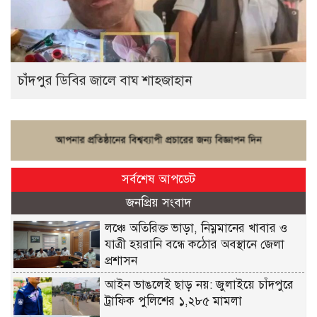
চাঁদপুর ডিবির জালে বাঘ শাহজাহান
সর্বশেষ আপডেট
জনপ্রিয় সংবাদ
লঞ্চে অতিরিক্ত ভাড়া, নিম্নমানের খাবার ও
যাত্রী হয়রানি বন্ধে কঠোর অবস্থানে জেলা
প্রশাসন
আইন ভাঙলেই ছাড় নয়: জুলাইয়ে চাঁদপুরে
ট্রাফিক পুলিশের ১,২৮৫ মামলা