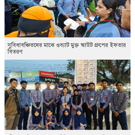
সুবিধাবঞ্চিতদের মাঝে ওব্যাট মুক্ত স্কাউট গ্রুপের ইফতার
বিতরণ