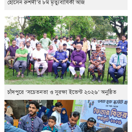
হোসেন রুশদী’র ৮ম মৃত্যুবার্ষিকী আজ
চাঁদপুরে ‘সচেতনতা ও সুরক্ষা ইভেন্ট ২০২৬’ অনুষ্ঠিত