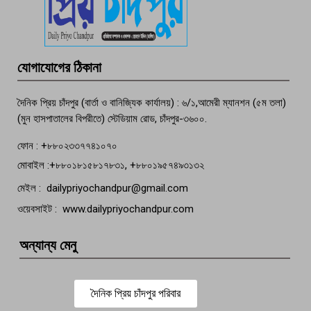
পচা দুর্গন্ধে ৯৯৯-এ ফোন, ফরিদগঞ্জে
তরুণের অর্ধগলিত লাশ উদ্ধার
মতলব প্রেসক্লাবের সদস্য সোবহান ফারুক
যোগাযোগের ঠিকানা
বেঁচে নেই, বিভিন্ন সংগঠনের শোক
দৈনিক প্রিয় চাঁদপুর (বার্তা ও বানিজ্যিক কার্যালয়) : ৬/১,আমেরী ম্যানশন (৫ম তলা)
(মুন হাসপাতালের বিপরীতে) স্টেডিয়াম রোড, চাঁদপুর-৩৬০০.
ফোন : +৮৮০২৩৩৭৭৪১০৭০
মোবাইল :+৮৮০১৮১৫৮১৭৮৩১, +৮৮০১৯৫৭৪৯৩১৩২
মেইল : dailypriyochandpur@gmail.com
ওয়েবসাইট : www.dailypriyochandpur.com
অন্যান্য মেনু
দৈনিক প্রিয় চাঁদপুর পরিবার