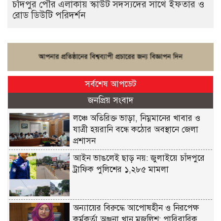
চাঁদপুর পৌর এলাকায় স্কাউট সদস্যদের সাথে ইফতার ও
রোড ডিউটি পরিদর্শন
সর্বশেষ আপডেট
জনপ্রিয় সংবাদ
লঞ্চে অতিরিক্ত ভাড়া, নিম্নমানের খাবার ও
যাত্রী হয়রানি বন্ধে কঠোর অবস্থানে জেলা
প্রশাসন
আইন ভাঙলেই ছাড় নয়: জুলাইয়ে চাঁদপুরে
ট্রাফিক পুলিশের ১,২৮৫ মামলা
অন্যায়ের বিরুদ্ধে আপোষহীন ও নিরপেক্ষ
কর্মকর্তা অঞ্জনা খান মজলিশ: পারিবারিক