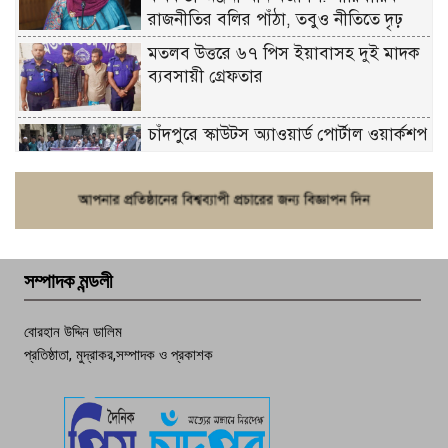
রাজনীতির বলির পাঁঠা, তবুও নীতিতে দৃঢ়
মতলব উত্তরে ৬৭ পিস ইয়াবাসহ দুই মাদক
ব্যবসায়ী গ্রেফতার
চাঁদপুরে স্কাউটস অ্যাওয়ার্ড পোর্টাল ওয়ার্কশপ
ফরিদগঞ্জে চুরির আতঙ্ক: এক সপ্তাহে ২০টির
বেশি ঘটনা, নিরাপত্তাহীনতায় জনজীবন
সম্পাদক মন্ডলী
চাঁদপুর ডিবির জালে বাঘ শাহজাহান
বোরহান উদ্দিন ডালিম
প্রতিষ্ঠাতা, মুদ্রাকর,সম্পাদক ও প্রকাশক
দেশসেরা কর্মচারী এখন হাজীগঞ্জের গর্ব