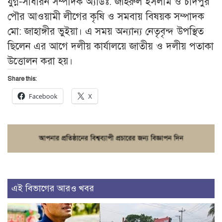
যুগ্ন-সাধারন সম্পাদক অ্যাডঃ. জহিরুল ইসলাম ও চাঁদপুর
পৌর আওয়ামী লীগের কৃষি ও সমবায় বিষয়ক সম্পাদক
মো: জাহাঙ্গীর ভুইয়া। এ সময় অন্যান্য নেতৃবৃন্দ উপস্থিত
ছিলেন এর আগে দলীয় কার্যালয়ে জাতীয় ও দলীয় পতাকা
উত্তোলন করা হয়।
Share this:
Facebook
X
এই বিভাগের আরও খবর