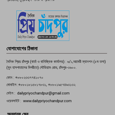
দেশসেরা কর্মচারী এখন হাজীগঞ্জের গর্ব
পচা দুর্গন্ধে ৯৯৯-এ ফোন, ফরিদগঞ্জে
তরুণের অর্ধগলিত লাশ উদ্ধার
মতলব প্রেসক্লাবের সদস্য সোবহান ফারুক
যোগাযোগের ঠিকানা
বেঁচে নেই, বিভিন্ন সংগঠনের শোক
দৈনিক প্রিয় চাঁদপুর (বার্তা ও বানিজ্যিক কার্যালয়) : ৬/১,আমেরী ম্যানশন (৫ম তলা)
(মুন হাসপাতালের বিপরীতে) স্টেডিয়াম রোড, চাঁদপুর-৩৬০০.
ফোন : +৮৮০২৩৩৭৭৪১০৭০
মোবাইল :+৮৮০১৮১৫৮১৭৮৩১, +৮৮০১৯৫৭৪৯৩১৩২
মেইল : dailypriyochandpur@gmail.com
ওয়েবসাইট : www.dailypriyochandpur.com
অন্যান্য মেনু