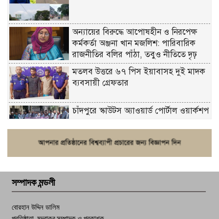
অন্যায়ের বিরুদ্ধে আপোষহীন ও নিরপেক্ষ
কর্মকর্তা অঞ্জনা খান মজলিশ: পারিবারিক
রাজনীতির বলির পাঁঠা, তবুও নীতিতে দৃঢ়
মতলব উত্তরে ৬৭ পিস ইয়াবাসহ দুই মাদক
ব্যবসায়ী গ্রেফতার
চাঁদপুরে স্কাউটস অ্যাওয়ার্ড পোর্টাল ওয়ার্কশপ
ফরিদগঞ্জে চুরির আতঙ্ক: এক সপ্তাহে ২০টির
বেশি ঘটনা, নিরাপত্তাহীনতায় জনজীবন
সম্পাদক মন্ডলী
চাঁদপুর ডিবির জালে বাঘ শাহজাহান
বোরহান উদ্দিন ডালিম
প্রতিষ্ঠাতা, মুদ্রাকর,সম্পাদক ও প্রকাশক