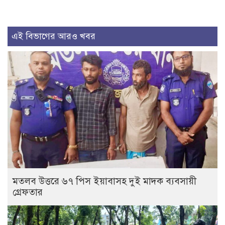
এই বিভাগের আরও খবর
মতলব উত্তরে ৬৭ পিস ইয়াবাসহ দুই মাদক ব্যবসায়ী
গ্রেফতার