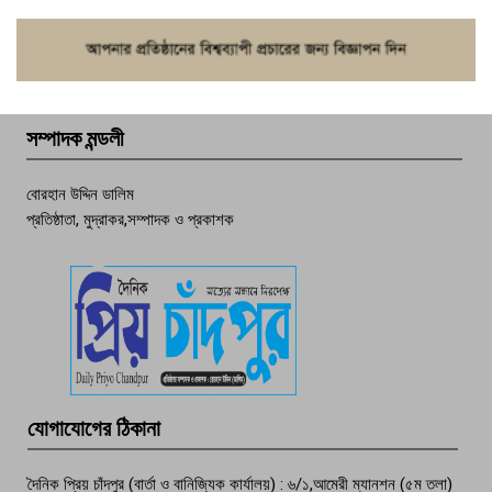
ফরিদগঞ্জে চুরির আতঙ্ক: এক সপ্তাহে ২০টির
বেশি ঘটনা, নিরাপত্তাহীনতায় জনজীবন
সম্পাদক মন্ডলী
চাঁদপুর ডিবির জালে বাঘ শাহজাহান
বোরহান উদ্দিন ডালিম
প্রতিষ্ঠাতা, মুদ্রাকর,সম্পাদক ও প্রকাশক
দেশসেরা কর্মচারী এখন হাজীগঞ্জের গর্ব
পচা দুর্গন্ধে ৯৯৯-এ ফোন, ফরিদগঞ্জে
তরুণের অর্ধগলিত লাশ উদ্ধার
মতলব প্রেসক্লাবের সদস্য সোবহান ফারুক
যোগাযোগের ঠিকানা
বেঁচে নেই, বিভিন্ন সংগঠনের শোক
দৈনিক প্রিয় চাঁদপুর (বার্তা ও বানিজ্যিক কার্যালয়) : ৬/১,আমেরী ম্যানশন (৫ম তলা)