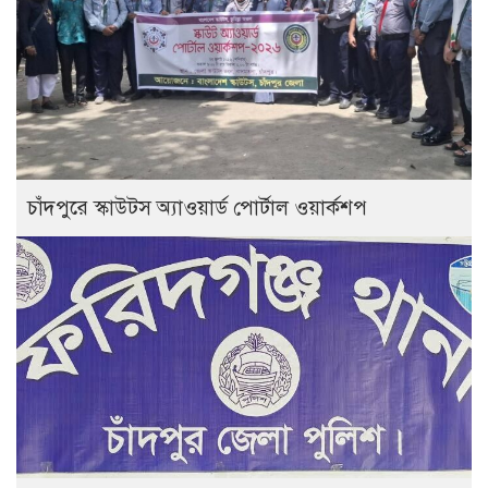
চাঁদপুরে স্কাউটস অ্যাওয়ার্ড পোর্টাল ওয়ার্কশপ