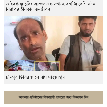
ফরিদগঞ্জে চুরির আতঙ্ক: এক সপ্তাহে ২০টির বেশি ঘটনা,
নিরাপত্তাহীনতায় জনজীবন
চাঁদপুর ডিবির জালে বাঘ শাহজাহান