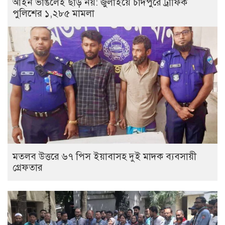
আইন ভাঙলেই ছাড় নয়: জুলাইয়ে চাঁদপুরে ট্রাফিক
পুলিশের ১,২৮৫ মামলা
মতলব উত্তরে ৬৭ পিস ইয়াবাসহ দুই মাদক ব্যবসায়ী
গ্রেফতার