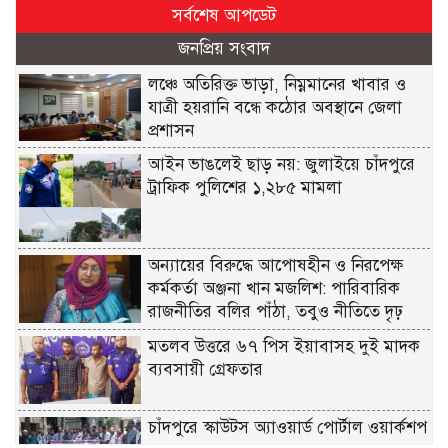
সর্বশেষ আপডেট
জনপ্রিয় সংবাদ
লঞ্চে অতিরিক্ত ভাড়া, নিম্নমানের খাবার ও
যাত্রী হয়রানি বন্ধে কঠোর অবস্থানে জেলা
প্রশাসন
আইন ভাঙলেই ছাড় নয়: জুলাইয়ে চাঁদপুরে
ট্রাফিক পুলিশের ১,২৮৫ মামলা
অন্যায়ের বিরুদ্ধে আপোষহীন ও নিরপেক্ষ
কর্মকর্তা অঞ্জনা খান মজলিশ: পারিবারিক
রাজনীতির বলির পাঁঠা, তবুও নীতিতে দৃঢ়
মতলব উত্তরে ৬৭ পিস ইয়াবাসহ দুই মাদক
ব্যবসায়ী গ্রেফতার
চাঁদপুরে স্কাউটস অ্যাওয়ার্ড পোর্টাল ওয়ার্কশপ