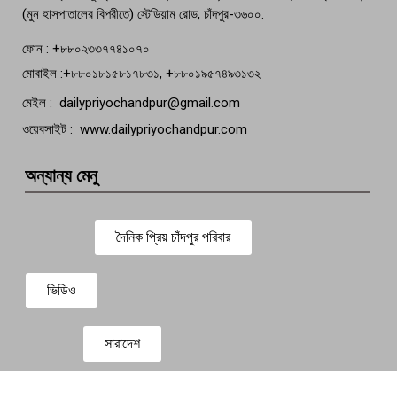
(মুন হাসপাতালের বিপরীতে) স্টেডিয়াম রোড, চাঁদপুর-৩৬০০.
ফোন : +৮৮০২৩৩৭৭৪১০৭০
মোবাইল :+৮৮০১৮১৫৮১৭৮৩১, +৮৮০১৯৫৭৪৯৩১৩২
মেইল : dailypriyochandpur@gmail.com
ওয়েবসাইট : www.dailypriyochandpur.com
অন্যান্য মেনু
দৈনিক প্রিয় চাঁদপুর পরিবার
ভিডিও
সারাদেশ
প্রবাস সংবাদ