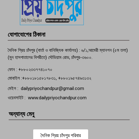
পচা দুর্গন্ধে ৯৯৯-এ ফোন, ফরিদগঞ্জে
তরুণের অর্ধগলিত লাশ উদ্ধার
মতলব প্রেসক্লাবের সদস্য সোবহান ফারুক
যোগাযোগের ঠিকানা
বেঁচে নেই, বিভিন্ন সংগঠনের শোক
দৈনিক প্রিয় চাঁদপুর (বার্তা ও বানিজ্যিক কার্যালয়) : ৬/১,আমেরী ম্যানশন (৫ম তলা)
(মুন হাসপাতালের বিপরীতে) স্টেডিয়াম রোড, চাঁদপুর-৩৬০০.
ফোন : +৮৮০২৩৩৭৭৪১০৭০
মোবাইল :+৮৮০১৮১৫৮১৭৮৩১, +৮৮০১৯৫৭৪৯৩১৩২
মেইল : dailypriyochandpur@gmail.com
ওয়েবসাইট : www.dailypriyochandpur.com
অন্যান্য মেনু
দৈনিক প্রিয় চাঁদপুর পরিবার