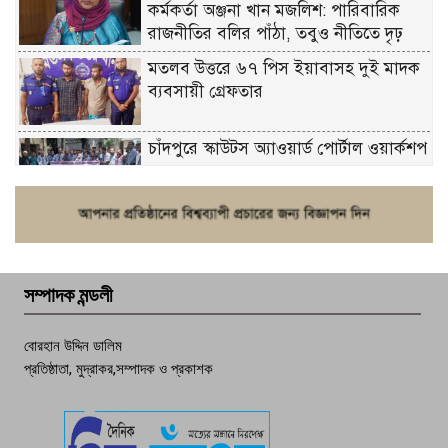
কর্মকর্তা অঞ্জনা খান মজলিশ: পারিবারিক
রাজনীতির বলির পাঁঠা, তবুও নীতিতে দৃঢ়
মতলব উত্তরে ৬৭ পিস ইয়াবাসহ দুই মাদক
ব্যবসায়ী গ্রেফতার
চাঁদপুরে স্কাউটস অ্যাওয়ার্ড পোর্টাল ওয়ার্কশপ
ফরিদগঞ্জে চুরির আতঙ্ক: এক সপ্তাহে ২০টির
বেশি ঘটনা, নিরাপত্তাহীনতায় জনজীবন
সম্পাদক মন্ডলী
চাঁদপুর ডিবির জালে বাঘ শাহজাহান
বোরহান উদ্দিন ডালিম
প্রতিষ্ঠাতা, মুদ্রাকর,সম্পাদক ও প্রকাশক
দেশসেরা কর্মচারী এখন হাজীগঞ্জের গর্ব