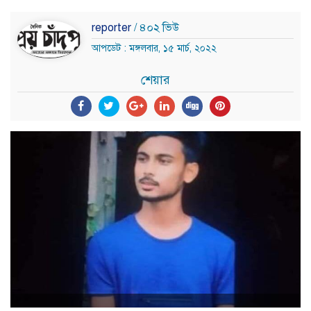
reporter
/ ৪০২ ভিউ
আপডেট : মঙ্গলবার, ১৫ মার্চ, ২০২২
শেয়ার