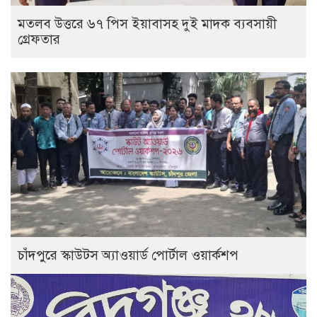
মতলব উত্তরে ৬৭ পিস ইয়াবাসহ দুই মাদক ব্যবসায়ী
গ্রেফতার
চাঁদপুরে স্কাউটস অ্যাওয়ার্ড পোর্টাল ওয়ার্কশপ