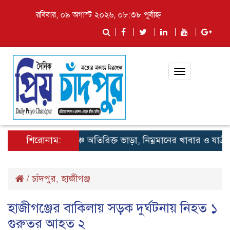
রবিবার, ০৯ অগাস্ট ২০২৬, ০৮:৩৮ পূর্বাহ্ন
Toggle
navigation
শিরোনাম:
লঞ্চে অতিরিক্ত ভাড়া, নিম্নমানের খাবার ও যাত্রী হয়র
/
চাঁদপুর
হাজীগঞ্জ
,
হাজীগঞ্জের বাকিলায় সড়ক দুর্ঘটনায় নিহত ১
গুরুতর আহত ২