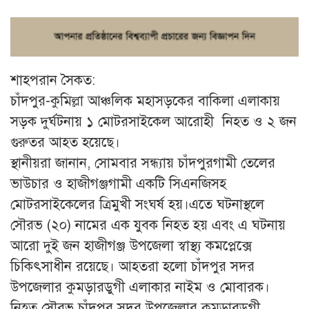
শাহপরান সৈকত:
চাঁদপুর-কুমিল্লা আঞ্চলিক মহাসড়কের বাকিলা এলাকায়
সড়ক দুর্ঘটনায় ১ মোটরসাইকেল আরোহী নিহত ও ২ জন
গুরুতর আহত হয়েছে।
স্থানীয়রা জানান, সোমবার সন্ধ্যায় চাঁদপুরগামী তেলের
ভাউচার ও হাজীগঞ্জগামী একটি সিএনজিসহ
মোটরসাইকেলের ত্রিমুখী সংঘর্ষ হয়।এতে ঘটনাস্থলে
সৌরভ (২০) নামের এক যুবক নিহত হয় এবং এ ঘটনায়
আরো দুই জন হাজীগঞ্জ উপজেলা স্বাস্থ্য কমপ্লেক্সে
চিকিৎসাধীন রয়েছে। আহতরা হলো চাঁদপুর সদর
উপজেলার কুমড়ারডুগী এলাকার নাইম ও মোবারক।
নিহত সৌরভ চাঁদপুর সদর উপজেলার কুমড়ারডুগী