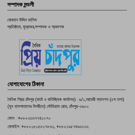
সম্পাদক মন্ডলী
চাঁদপুর ডিবির জালে বাঘ শাহজাহান
বোরহান উদ্দিন ডালিম
প্রতিষ্ঠাতা, মুদ্রাকর,সম্পাদক ও প্রকাশক
দেশসেরা কর্মচারী এখন হাজীগঞ্জের গর্ব
পচা দুর্গন্ধে ৯৯৯-এ ফোন, ফরিদগঞ্জে
তরুণের অর্ধগলিত লাশ উদ্ধার
মতলব প্রেসক্লাবের সদস্য সোবহান ফারুক
যোগাযোগের ঠিকানা
বেঁচে নেই, বিভিন্ন সংগঠনের শোক
দৈনিক প্রিয় চাঁদপুর (বার্তা ও বানিজ্যিক কার্যালয়) : ৬/১,আমেরী ম্যানশন (৫ম তলা)
(মুন হাসপাতালের বিপরীতে) স্টেডিয়াম রোড, চাঁদপুর-৩৬০০.
ফোন : +৮৮০২৩৩৭৭৪১০৭০
মোবাইল :+৮৮০১৮১৫৮১৭৮৩১, +৮৮০১৯৫৭৪৯৩১৩২