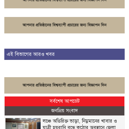
এই বিভাগের আরও খবর
সর্বশেষ আপডেট
জনপ্রিয় সংবাদ
লঞ্চে অতিরিক্ত ভাড়া, নিম্নমানের খাবার ও
যাত্রী হয়রানি বন্ধে কঠোর অবস্থানে জেলা