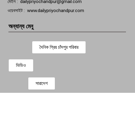
মেইল : dailypriyochandpur@gmail.com
ওয়েবসাইট : www.dailypriyochandpur.com
অন্যান্য মেনু
দৈনিক প্রিয় চাঁদপুর পরিবার
ভিডিও
সারাদেশ
প্রবাস সংবাদ
বিনোদন