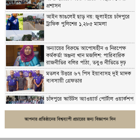
প্রশাসন
আইন ভাঙলেই ছাড় নয়: জুলাইয়ে চাঁদপুরে
ট্রাফিক পুলিশের ১,২৮৫ মামলা
অন্যায়ের বিরুদ্ধে আপোষহীন ও নিরপেক্ষ
কর্মকর্তা অঞ্জনা খান মজলিশ: পারিবারিক
রাজনীতির বলির পাঁঠা, তবুও নীতিতে দৃঢ়
মতলব উত্তরে ৬৭ পিস ইয়াবাসহ দুই মাদক
ব্যবসায়ী গ্রেফতার
চাঁদপুরে স্কাউটস অ্যাওয়ার্ড পোর্টাল ওয়ার্কশপ
ফরিদগঞ্জে চুরির আতঙ্ক: এক সপ্তাহে ২০টির
বেশি ঘটনা, নিরাপত্তাহীনতায় জনজীবন