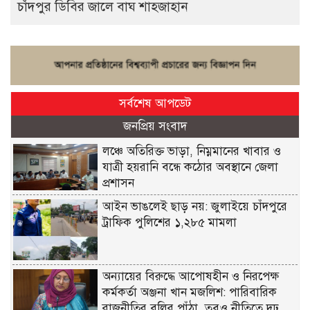
চাঁদপুর ডিবির জালে বাঘ শাহজাহান
সর্বশেষ আপডেট
জনপ্রিয় সংবাদ
লঞ্চে অতিরিক্ত ভাড়া, নিম্নমানের খাবার ও
যাত্রী হয়রানি বন্ধে কঠোর অবস্থানে জেলা
প্রশাসন
আইন ভাঙলেই ছাড় নয়: জুলাইয়ে চাঁদপুরে
ট্রাফিক পুলিশের ১,২৮৫ মামলা
অন্যায়ের বিরুদ্ধে আপোষহীন ও নিরপেক্ষ
কর্মকর্তা অঞ্জনা খান মজলিশ: পারিবারিক
রাজনীতির বলির পাঁঠা, তবুও নীতিতে দৃঢ়