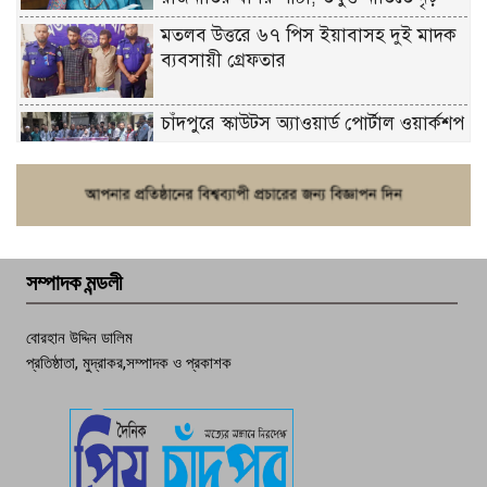
মতলব উত্তরে ৬৭ পিস ইয়াবাসহ দুই মাদক
ব্যবসায়ী গ্রেফতার
চাঁদপুরে স্কাউটস অ্যাওয়ার্ড পোর্টাল ওয়ার্কশপ
ফরিদগঞ্জে চুরির আতঙ্ক: এক সপ্তাহে ২০টির
বেশি ঘটনা, নিরাপত্তাহীনতায় জনজীবন
সম্পাদক মন্ডলী
চাঁদপুর ডিবির জালে বাঘ শাহজাহান
বোরহান উদ্দিন ডালিম
প্রতিষ্ঠাতা, মুদ্রাকর,সম্পাদক ও প্রকাশক
দেশসেরা কর্মচারী এখন হাজীগঞ্জের গর্ব
পচা দুর্গন্ধে ৯৯৯-এ ফোন, ফরিদগঞ্জে