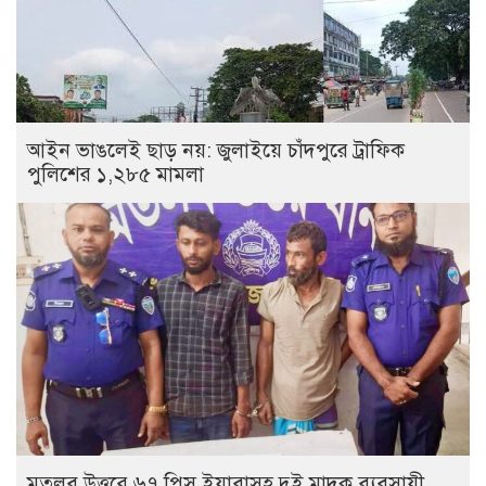
আইন ভাঙলেই ছাড় নয়: জুলাইয়ে চাঁদপুরে ট্রাফিক
পুলিশের ১,২৮৫ মামলা
মতলব উত্তরে ৬৭ পিস ইয়াবাসহ দুই মাদক ব্যবসায়ী