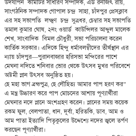
উদযাপন কমিটির সাধারণ সম্পাদক, এড রনজিৎ রায়,
সাংগঠনিক সম্পাদক গোপাল চন্দ্র সাহা, চাঁদপুর প্রেসক্লাব
এর সহ সভাপতি লক্ষ্মণ চন্দ্র সুত্রধর, চেম্বার সহ সভাপতি
তমাল কুমার ঘোষ, ২নং ওয়ার্ড কাউন্সিলর আব্দুল মালেক
শেখ, সাংবাদিক বিমল চৌধুরী, সভা পরিচালনা করেন
কার্তিক সরকার। এদিকে হিন্দু ধর্মাবলম্বীদের তীর্থস্থান এর
ন্যায় চাঁদপুর—পুরানবাজার হরিসভা মন্দিরের পাশে
মেঘনা নদিতে শনিবার ভোর থেকে উৎসব মুখর পরিবেশে
অষ্টমী স্নান উৎসব অনুষ্ঠিত হয়।
হে মহা ভাগ ব্রহ্মপুত্র, হে লৌহিত্য আমার পাপ হরণ কর”
এ মন্ত্র উচ্চারণ করে পাপ মোচনের আশায় পূণ্যার্থীরা
মেঘনার নদে স্নানে অংশগ্রহণ করেন। স্নানের সময় কয়েক
রকম ফুল, বেলপাতা, ধান, দূর্বা, হরিতকি, ডাব, আম ও
আম পাতা ইত্যাদি পিতৃকুলের উদ্দেশ্যে নদের জ্বলে তর্পণ
করছেন পূণ্যার্থীরা।