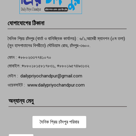
তরুণের অর্ধগলিত লাশ উদ্ধার
মতলব প্রেসক্লাবের সদস্য সোবহান ফারুক
যোগাযোগের ঠিকানা
বেঁচে নেই, বিভিন্ন সংগঠনের শোক
দৈনিক প্রিয় চাঁদপুর (বার্তা ও বানিজ্যিক কার্যালয়) : ৬/১,আমেরী ম্যানশন (৫ম তলা)
(মুন হাসপাতালের বিপরীতে) স্টেডিয়াম রোড, চাঁদপুর-৩৬০০.
ফোন : +৮৮০২৩৩৭৭৪১০৭০
মোবাইল :+৮৮০১৮১৫৮১৭৮৩১, +৮৮০১৯৫৭৪৯৩১৩২
মেইল : dailypriyochandpur@gmail.com
ওয়েবসাইট : www.dailypriyochandpur.com
অন্যান্য মেনু
দৈনিক প্রিয় চাঁদপুর পরিবার