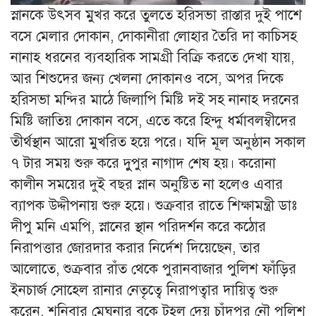
স্নানকে উৎসব মুখর করে তুলতে হরিসভা রাস্তার দুই পাশে
বসে মেলার দোকান, দোকানীরা লোহার তৈরি দা কাচিসহ
নানাহ ধরনের ব্যবহারিক সামগ্রী বিক্রি করতে দেখা যায়,
আর শিশুদের জন্য খেলনা দোকানও বসে, অপর দিকে
হরিসভা মন্দির মাঠে জিলাপি মিষ্টি দই সহ নানাহ দরনের
মিষ্টি জাতিয় দোকান বসে, এতে করে হিন্দু ধর্মাবলম্বীদের
তীর্থস্থান আরো মুখরিত হয়ে পরে। যদি মূল অনুষ্ঠান সকাল
৭ টার সময় শুরু করে দুুপুর নাগাদ শেষ হয়। করোনা
কালীন সময়ের দুই বছর স্নান অনুষ্টিত না হলেও এবার
ব্যাপক উদ্দীপনায় শুরু হয়ে। শুক্রবার রাতে শিক্ষামন্ত্রী ডাঃ
দীপু মনি এমপি, স্নানের স্থান পরিদর্শন করে কঠোর
নিরাপত্তার জোরদার করার নির্দেশ দিয়েছেন, তার
আলোতে, শুক্রবার রাঁত থেকে পুরানবাজার পুলিশ ফাঁড়ির
ইনচার্জ সোহেল রানার নেতৃত্বে নিরাপত্বার দায়িত্ব শুরু
করেন, শনিবার মেঘনার বুকে টহল দেয় চাঁদপুর নৌ পুলিশ