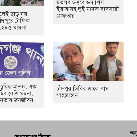
মতলব উত্তরে ৬৭ পিস
ইয়াবাসহ দুই মাদক ব্যবসায়ী
েই ছাড় নয়:
গ্রেফতার
ঁদপুরে ট্রাফিক
১,২৮৫ মামলা
 চুরির আতঙ্ক: এক
চাঁদপুর ডিবির জালে বাঘ
০টির বেশি ঘটনা,
শাহজাহান
হীনতায় জনজীবন
অন্
যোগাযোগের ঠিকানা