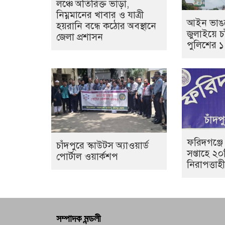
লঞ্চে অতিরিক্ত ভাড়া,
নিম্নমানের খাবার ও যাত্রী
আইন ভাঙল
হয়রানি বন্ধে কঠোর অবস্থানে
জুলাইয়ে চা
জেলা প্রশাসন
পুলিশের 
ফরিদগঞ্জে
চাঁদপুরে স্কাউটস অ্যাওয়ার্ড
সপ্তাহে ২
পোর্টাল ওয়ার্কশপ
নিরাপত্তা
সম্পাদক মন্ডলী