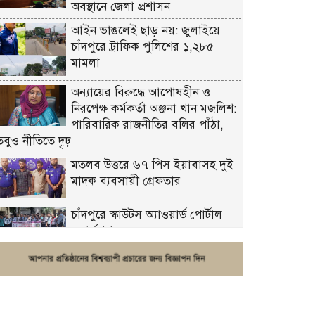
অবস্থানে জেলা প্রশাসন
আইন ভাঙলেই ছাড় নয়: জুলাইয়ে
চাঁদপুরে ট্রাফিক পুলিশের ১,২৮৫
মামলা
অন্যায়ের বিরুদ্ধে আপোষহীন ও
নিরপেক্ষ কর্মকর্তা অঞ্জনা খান মজলিশ:
পারিবারিক রাজনীতির বলির পাঁঠা,
তবুও নীতিতে দৃঢ়
মতলব উত্তরে ৬৭ পিস ইয়াবাসহ দুই
মাদক ব্যবসায়ী গ্রেফতার
চাঁদপুরে স্কাউটস অ্যাওয়ার্ড পোর্টাল
ওয়ার্কশপ
ফরিদগঞ্জে চুরির আতঙ্ক: এক সপ্তাহে
২০টির বেশি ঘটনা, নিরাপত্তাহীনতায়
জনজীবন