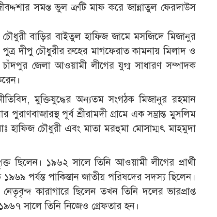
বদ্দশার সমস্ত ভুল ত্রুটি মাফ করে জান্নাতুল ফেরদাউস
চৌধুরী বাড়ির বাইতুল হাফিজ জামে মসজিদে মিজানুর
েষ্ঠ পুত্র দীপু চৌধুরীর রুহের মাগফেরাত কামনায় মিলাদ ও
চাঁদপুর জেলা আওয়ামী লীগের যুগ্ম সাধারণ সম্পাদক
 করেন।
জনীতিবিদ, মুক্তিযুদ্ধের অন্যতম সংগঠক মিজানুর রহমান
াণবাজারস্থ পূর্ব শ্রীরামদী গ্রামে এক সম্ভ্রান্ত মুসলিম
োঃ হাফিজ চৌধুরী এবং মাতা মরহুমা মোসাম্মৎ মাহমুদা
ৃক্ত ছিলেন। ১৯৬২ সালে তিনি আওয়ামী লীগের প্রার্থী
 ১৯৬৯ পর্যন্ত পাকিস্তান জাতীয় পরিষদের সদস্য ছিলেন।
তৃবৃন্দ কারাগারে ছিলেন তখন তিনি দলের ভারপ্রাপ্ত
 ১৯৬৭ সালে তিনি নিজেও গ্রেফতার হন।