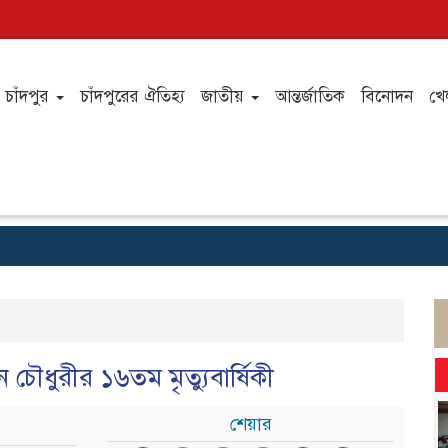
চাঁদপুর
চাঁদপুরের ঐতিহ্য
জাতীয়
আন্তর্জাতিক
বিনোদন
খে
ন চৌধুরীর ১৬তম মৃত্যুবার্ষিকী
শেয়ার