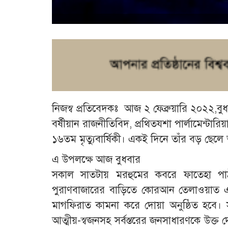
নিজস্ব প্রতিবেদকঃ আজ ২ ফেব্রুয়ারি ২০২২,বুধবার
বর্ষীয়ান রাজনীতিবিদ, প্রথিতযশা পার্লামেন্টারিয়
১৬তম মৃত্যুবার্ষিকী। একই দিনে তাঁর বড় ছেলে আব
এ উপলক্ষে আজ বুধবার
সকাল সাতটায় মরহুমের কবরে ফাতেহা পাঠ 
পুরাণবাজারের বাড়িতে কোরআন তেলাওয়াত
মাগফিরাত কামনা করে দোয়া অনুষ্ঠিত হবে। সকল স
আত্মীয়-স্বজনসহ সর্বস্তরের জনসাধারণকে উক্