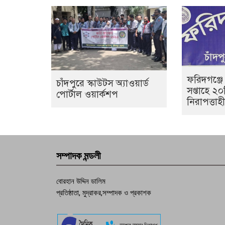
ফরিদগঞ্জে
চাঁদপুরে স্কাউটস অ্যাওয়ার্ড
সপ্তাহে ২
পোর্টাল ওয়ার্কশপ
নিরাপত্তা
সম্পাদক মন্ডলী
বোরহান উদ্দিন ডালিম
প্রতিষ্ঠাতা, মুদ্রাকর,সম্পাদক ও প্রকাশক