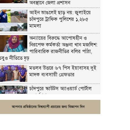
অবস্থানে জেলা প্রশাসন
আইন ভাঙলেই ছাড় নয়: জুলাইয়ে
চাঁদপুরে ট্রাফিক পুলিশের ১,২৮৫
মামলা
অন্যায়ের বিরুদ্ধে আপোষহীন ও
নিরপেক্ষ কর্মকর্তা অঞ্জনা খান মজলিশ:
পারিবারিক রাজনীতির বলির পাঁঠা,
তবুও নীতিতে দৃঢ়
মতলব উত্তরে ৬৭ পিস ইয়াবাসহ দুই
মাদক ব্যবসায়ী গ্রেফতার
চাঁদপুরে স্কাউটস অ্যাওয়ার্ড পোর্টাল
ওয়ার্কশপ
ফরিদগঞ্জে চুরির আতঙ্ক: এক সপ্তাহে
২০টির বেশি ঘটনা, নিরাপত্তাহীনতায়
জনজীবন