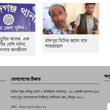
 চুরির আতঙ্ক: এক
চাঁদপুর ডিবির জালে বাঘ
০টির বেশি ঘটনা,
শাহজাহান
হীনতায় জনজীবন
অন্
যোগাযোগের ঠিকানা
দৈনিক প্রিয় চাঁদপুর (বার্তা ও বানিজ্যিক কার্যালয়) : ৬/১,আমেরী ম্যানশন (৫ম
তলা) (মুন হাসপাতালের বিপরীতে) স্টেডিয়াম রোড, চাঁদপুর-৩৬০০.
ফোন : +৮৮০২৩৩৭৭৪১০৭০