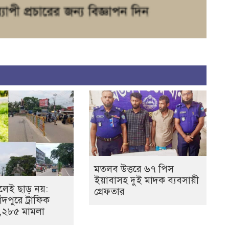
মতলব উত্তরে ৬৭ পিস
ইয়াবাসহ দুই মাদক ব্যবসায়ী
েই ছাড় নয়:
গ্রেফতার
ঁদপুরে ট্রাফিক
১,২৮৫ মামলা