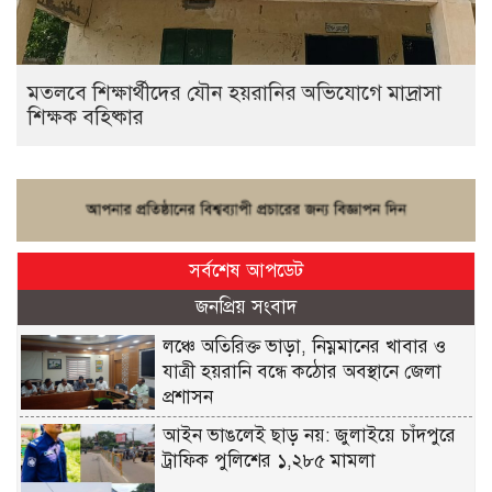
মতলবে শিক্ষার্থীদের যৌন হয়রানির অভিযোগে মাদ্রাসা
শিক্ষক বহিষ্কার
সর্বশেষ আপডেট
জনপ্রিয় সংবাদ
লঞ্চে অতিরিক্ত ভাড়া, নিম্নমানের খাবার ও
যাত্রী হয়রানি বন্ধে কঠোর অবস্থানে জেলা
প্রশাসন
আইন ভাঙলেই ছাড় নয়: জুলাইয়ে চাঁদপুরে
ট্রাফিক পুলিশের ১,২৮৫ মামলা