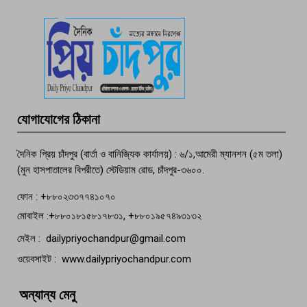
দেশসেরা কর্মচারী এখন হাজীগঞ্জের গর্ব
পচা দুর্গন্ধে ৯৯৯-এ ফোন, ফরিদগঞ্জে
তরুণের অর্ধগলিত লাশ উদ্ধার
মতলব প্রেসক্লাবের সদস্য সোবহান ফারুক
যোগাযোগের ঠিকানা
বেঁচে নেই, বিভিন্ন সংগঠনের শোক
দৈনিক প্রিয় চাঁদপুর (বার্তা ও বানিজ্যিক কার্যালয়) : ৬/১,আমেরী ম্যানশন (৫ম তলা)
(মুন হাসপাতালের বিপরীতে) স্টেডিয়াম রোড, চাঁদপুর-৩৬০০.
ফোন : +৮৮০২৩৩৭৭৪১০৭০
মোবাইল :+৮৮০১৮১৫৮১৭৮৩১, +৮৮০১৯৫৭৪৯৩১৩২
মেইল : dailypriyochandpur@gmail.com
ওয়েবসাইট : www.dailypriyochandpur.com
অন্যান্য মেনু