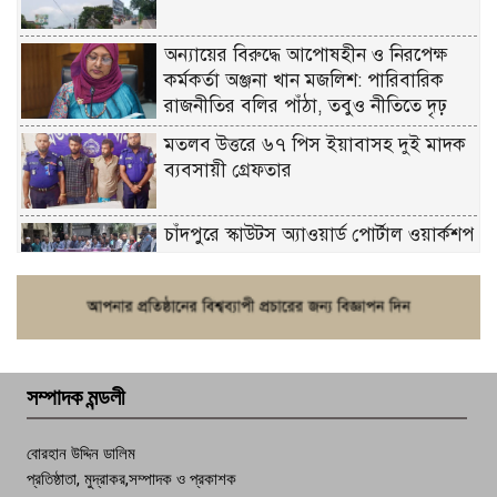
অন্যায়ের বিরুদ্ধে আপোষহীন ও নিরপেক্ষ
কর্মকর্তা অঞ্জনা খান মজলিশ: পারিবারিক
রাজনীতির বলির পাঁঠা, তবুও নীতিতে দৃঢ়
মতলব উত্তরে ৬৭ পিস ইয়াবাসহ দুই মাদক
ব্যবসায়ী গ্রেফতার
চাঁদপুরে স্কাউটস অ্যাওয়ার্ড পোর্টাল ওয়ার্কশপ
ফরিদগঞ্জে চুরির আতঙ্ক: এক সপ্তাহে ২০টির
বেশি ঘটনা, নিরাপত্তাহীনতায় জনজীবন
সম্পাদক মন্ডলী
চাঁদপুর ডিবির জালে বাঘ শাহজাহান
বোরহান উদ্দিন ডালিম
প্রতিষ্ঠাতা, মুদ্রাকর,সম্পাদক ও প্রকাশক