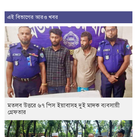
এই বিভাগের আরও খবর
মতলব উত্তরে ৬৭ পিস ইয়াবাসহ দুই মাদক ব্যবসায়ী
গ্রেফতার