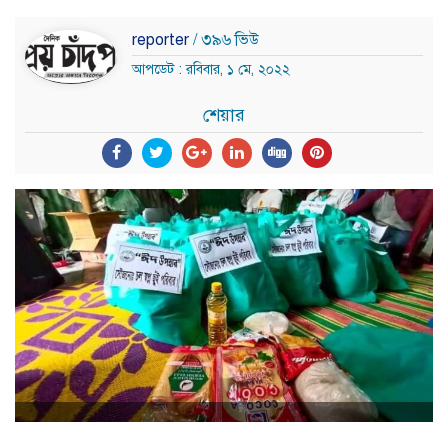
reporter
/ ৩৯৬ ভিউ
আপডেট : রবিবার, ১ মে, ২০২২
শেয়ার