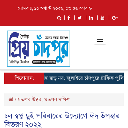
সোমবার, ১০ অগাস্ট ২০২৬, ০৩:৫৬ অপরাহ্ন
Toggle
navigation
সন
আইন ভাঙলেই ছাড় নয়: জুলাইয়ে চাঁদপুরে ট্রাফিক পুলিশের 
শিরোনাম:
/
মতলব উত্তর
মতলব দক্ষিণ
,
চল স্বপ্ন ছুই পরিবারের উদ্যোগে ঈদ উপহার
বিতরণ ২০২২