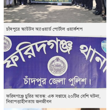
চাঁদপুরে স্কাউটস অ্যাওয়ার্ড পোর্টাল ওয়ার্কশপ
ফরিদগঞ্জে চুরির আতঙ্ক: এক সপ্তাহে ২০টির বেশি ঘটনা,
নিরাপত্তাহীনতায় জনজীবন