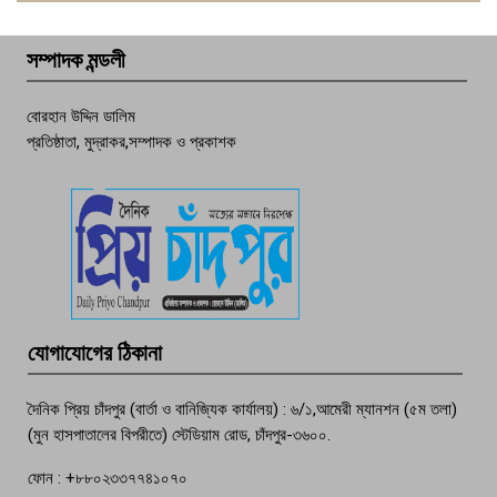
বেশি ঘটনা, নিরাপত্তাহীনতায় জনজীবন
সম্পাদক মন্ডলী
চাঁদপুর ডিবির জালে বাঘ শাহজাহান
বোরহান উদ্দিন ডালিম
প্রতিষ্ঠাতা, মুদ্রাকর,সম্পাদক ও প্রকাশক
দেশসেরা কর্মচারী এখন হাজীগঞ্জের গর্ব
পচা দুর্গন্ধে ৯৯৯-এ ফোন, ফরিদগঞ্জে
তরুণের অর্ধগলিত লাশ উদ্ধার
মতলব প্রেসক্লাবের সদস্য সোবহান ফারুক
যোগাযোগের ঠিকানা
বেঁচে নেই, বিভিন্ন সংগঠনের শোক
দৈনিক প্রিয় চাঁদপুর (বার্তা ও বানিজ্যিক কার্যালয়) : ৬/১,আমেরী ম্যানশন (৫ম তলা)
(মুন হাসপাতালের বিপরীতে) স্টেডিয়াম রোড, চাঁদপুর-৩৬০০.
ফোন : +৮৮০২৩৩৭৭৪১০৭০