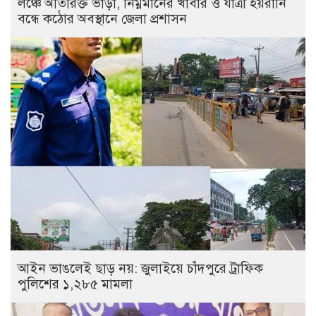
লঞ্চে অতিরিক্ত ভাড়া, নিম্নমানের খাবার ও যাত্রী হয়রানি
বন্ধে কঠোর অবস্থানে জেলা প্রশাসন
আইন ভাঙলেই ছাড় নয়: জুলাইয়ে চাঁদপুরে ট্রাফিক
পুলিশের ১,২৮৫ মামলা