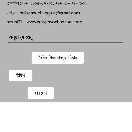
মোবাইল :+৮৮০১৮১৫৮১৭৮৩১, +৮৮০১৯৫৭৪৯৩১৩২
মেইল : dailypriyochandpur@gmail.com
ওয়েবসাইট : www.dailypriyochandpur.com
অন্যান্য মেনু
দৈনিক প্রিয় চাঁদপুর পরিবার
ভিডিও
সারাদেশ
প্রবাস সংবাদ
বিনোদন