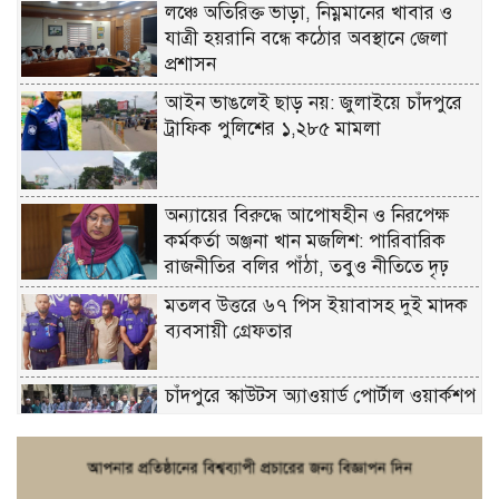
লঞ্চে অতিরিক্ত ভাড়া, নিম্নমানের খাবার ও
যাত্রী হয়রানি বন্ধে কঠোর অবস্থানে জেলা
প্রশাসন
আইন ভাঙলেই ছাড় নয়: জুলাইয়ে চাঁদপুরে
ট্রাফিক পুলিশের ১,২৮৫ মামলা
অন্যায়ের বিরুদ্ধে আপোষহীন ও নিরপেক্ষ
কর্মকর্তা অঞ্জনা খান মজলিশ: পারিবারিক
রাজনীতির বলির পাঁঠা, তবুও নীতিতে দৃঢ়
মতলব উত্তরে ৬৭ পিস ইয়াবাসহ দুই মাদক
ব্যবসায়ী গ্রেফতার
চাঁদপুরে স্কাউটস অ্যাওয়ার্ড পোর্টাল ওয়ার্কশপ
ফরিদগঞ্জে চুরির আতঙ্ক: এক সপ্তাহে ২০টির