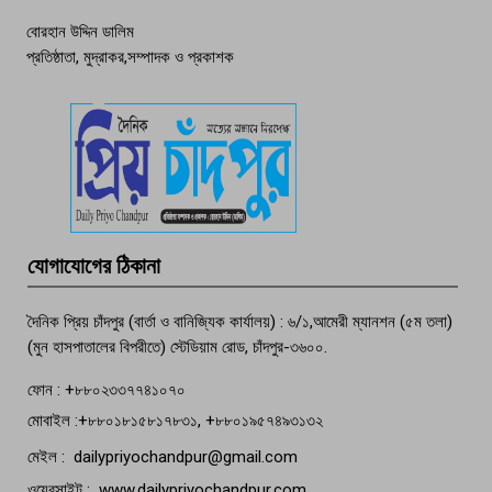
বোরহান উদ্দিন ডালিম
প্রতিষ্ঠাতা, মুদ্রাকর,সম্পাদক ও প্রকাশক
দেশসেরা কর্মচারী এখন হাজীগঞ্জের গর্ব
পচা দুর্গন্ধে ৯৯৯-এ ফোন, ফরিদগঞ্জে
তরুণের অর্ধগলিত লাশ উদ্ধার
মতলব প্রেসক্লাবের সদস্য সোবহান ফারুক
যোগাযোগের ঠিকানা
বেঁচে নেই, বিভিন্ন সংগঠনের শোক
দৈনিক প্রিয় চাঁদপুর (বার্তা ও বানিজ্যিক কার্যালয়) : ৬/১,আমেরী ম্যানশন (৫ম তলা)
(মুন হাসপাতালের বিপরীতে) স্টেডিয়াম রোড, চাঁদপুর-৩৬০০.
ফোন : +৮৮০২৩৩৭৭৪১০৭০
মোবাইল :+৮৮০১৮১৫৮১৭৮৩১, +৮৮০১৯৫৭৪৯৩১৩২
মেইল : dailypriyochandpur@gmail.com
ওয়েবসাইট : www.dailypriyochandpur.com