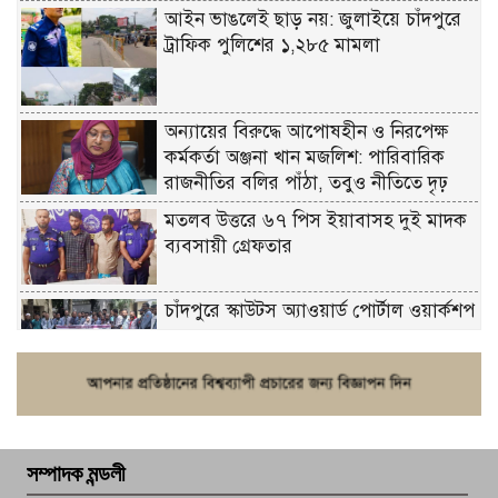
আইন ভাঙলেই ছাড় নয়: জুলাইয়ে চাঁদপুরে
ট্রাফিক পুলিশের ১,২৮৫ মামলা
অন্যায়ের বিরুদ্ধে আপোষহীন ও নিরপেক্ষ
কর্মকর্তা অঞ্জনা খান মজলিশ: পারিবারিক
রাজনীতির বলির পাঁঠা, তবুও নীতিতে দৃঢ়
মতলব উত্তরে ৬৭ পিস ইয়াবাসহ দুই মাদক
ব্যবসায়ী গ্রেফতার
চাঁদপুরে স্কাউটস অ্যাওয়ার্ড পোর্টাল ওয়ার্কশপ
ফরিদগঞ্জে চুরির আতঙ্ক: এক সপ্তাহে ২০টির
বেশি ঘটনা, নিরাপত্তাহীনতায় জনজীবন
সম্পাদক মন্ডলী
চাঁদপুর ডিবির জালে বাঘ শাহজাহান