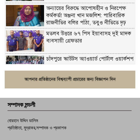
অন্যায়ের বিরুদ্ধে আপোষহীন ও নিরপেক্ষ
কর্মকর্তা অঞ্জনা খান মজলিশ: পারিবারিক
রাজনীতির বলির পাঁঠা, তবুও নীতিতে দৃঢ়
মতলব উত্তরে ৬৭ পিস ইয়াবাসহ দুই মাদক
ব্যবসায়ী গ্রেফতার
চাঁদপুরে স্কাউটস অ্যাওয়ার্ড পোর্টাল ওয়ার্কশপ
ফরিদগঞ্জে চুরির আতঙ্ক: এক সপ্তাহে ২০টির
বেশি ঘটনা, নিরাপত্তাহীনতায় জনজীবন
সম্পাদক মন্ডলী
চাঁদপুর ডিবির জালে বাঘ শাহজাহান
বোরহান উদ্দিন ডালিম
প্রতিষ্ঠাতা, মুদ্রাকর,সম্পাদক ও প্রকাশক
দেশসেরা কর্মচারী এখন হাজীগঞ্জের গর্ব