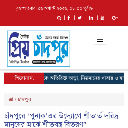
বৃহস্পতিবার, ০৬ অগাস্ট ২০২৬, ০৮:০০ পূর্বাহ্ন
Toggle
navigation
শিরোনাম:
লঞ্চে অতিরিক্ত ভাড়া, নিম্নমানের খাবার ও যাত্রী হয়
/
চাঁদপুর
চাঁদপুরে ‘পুনাক’এর উদ্যোগে শীতার্ত দরিদ্র
মানুষের মাঝে শীতবস্ত্র বিতরণ”