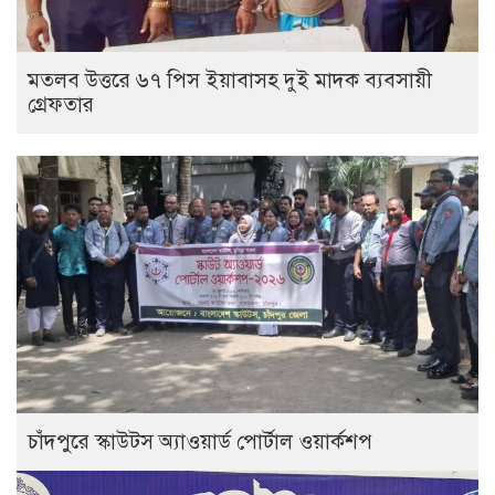
মতলব উত্তরে ৬৭ পিস ইয়াবাসহ দুই মাদক ব্যবসায়ী
গ্রেফতার
চাঁদপুরে স্কাউটস অ্যাওয়ার্ড পোর্টাল ওয়ার্কশপ