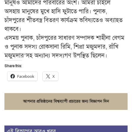
মানুষও আমাদের পরিবারের অংশ। আমরা চাইলে
অসহায় মানুষের মুখে হাসি ফুটাতে পারি। পুনাক,
চাঁদপুরের শীতবস্ত্র বিতরণ কার্যক্রম ভবিষ্যতেও অব্যাহত
থাকবে।
এসময় পুনাক, চাঁদপুরের সাধারণ সম্পাদক শাহীনা বেগম
ও পুনাক সদস্য রোকসানা রিমি, শিপ্রা মজুমদার, রাঁখি
মজুমদার’সহ অন্যান্য সদস্যগণ উপস্থিত ছিলেন।
Share this:
Facebook
X
এই বিভাগের আরও খবর