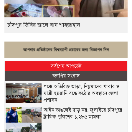
চাঁদপুর ডিবির জালে বাঘ শাহজাহান
সর্বশেষ আপডেট
জনপ্রিয় সংবাদ
লঞ্চে অতিরিক্ত ভাড়া, নিম্নমানের খাবার ও
যাত্রী হয়রানি বন্ধে কঠোর অবস্থানে জেলা
প্রশাসন
আইন ভাঙলেই ছাড় নয়: জুলাইয়ে চাঁদপুরে
ট্রাফিক পুলিশের ১,২৮৫ মামলা