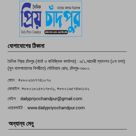
পচা দুর্গন্ধে ৯৯৯-এ ফোন, ফরিদগঞ্জে
তরুণের অর্ধগলিত লাশ উদ্ধার
মতলব প্রেসক্লাবের সদস্য সোবহান ফারুক
যোগাযোগের ঠিকানা
বেঁচে নেই, বিভিন্ন সংগঠনের শোক
দৈনিক প্রিয় চাঁদপুর (বার্তা ও বানিজ্যিক কার্যালয়) : ৬/১,আমেরী ম্যানশন (৫ম তলা)
(মুন হাসপাতালের বিপরীতে) স্টেডিয়াম রোড, চাঁদপুর-৩৬০০.
ফোন : +৮৮০২৩৩৭৭৪১০৭০
মোবাইল :+৮৮০১৮১৫৮১৭৮৩১, +৮৮০১৯৫৭৪৯৩১৩২
মেইল : dailypriyochandpur@gmail.com
ওয়েবসাইট : www.dailypriyochandpur.com
অন্যান্য মেনু