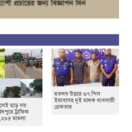
মতলব উত্তরে ৬৭ পিস
ইয়াবাসহ দুই মাদক ব্যবসায়ী
েই ছাড় নয়:
গ্রেফতার
ঁদপুরে ট্রাফিক
১,২৮৫ মামলা