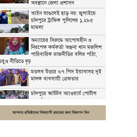
অবস্থানে জেলা প্রশাসন
আইন ভাঙলেই ছাড় নয়: জুলাইয়ে
চাঁদপুরে ট্রাফিক পুলিশের ১,২৮৫
মামলা
অন্যায়ের বিরুদ্ধে আপোষহীন ও
নিরপেক্ষ কর্মকর্তা অঞ্জনা খান মজলিশ:
পারিবারিক রাজনীতির বলির পাঁঠা,
তবুও নীতিতে দৃঢ়
মতলব উত্তরে ৬৭ পিস ইয়াবাসহ দুই
মাদক ব্যবসায়ী গ্রেফতার
চাঁদপুরে স্কাউটস অ্যাওয়ার্ড পোর্টাল
ওয়ার্কশপ
ফরিদগঞ্জে চুরির আতঙ্ক: এক সপ্তাহে
২০টির বেশি ঘটনা, নিরাপত্তাহীনতায়
জনজীবন