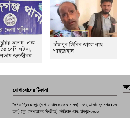
 চুরির আতঙ্ক: এক
চাঁদপুর ডিবির জালে বাঘ
০টির বেশি ঘটনা,
শাহজাহান
হীনতায় জনজীবন
অন্
যোগাযোগের ঠিকানা
দৈনিক প্রিয় চাঁদপুর (বার্তা ও বানিজ্যিক কার্যালয়) : ৬/১,আমেরী ম্যানশন (৫ম
তলা) (মুন হাসপাতালের বিপরীতে) স্টেডিয়াম রোড, চাঁদপুর-৩৬০০.
ফোন : +৮৮০২৩৩৭৭৪১০৭০