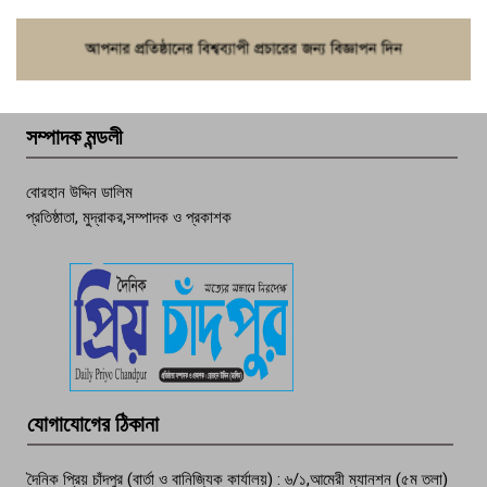
ফরিদগঞ্জে চুরির আতঙ্ক: এক সপ্তাহে ২০টির
বেশি ঘটনা, নিরাপত্তাহীনতায় জনজীবন
সম্পাদক মন্ডলী
চাঁদপুর ডিবির জালে বাঘ শাহজাহান
বোরহান উদ্দিন ডালিম
প্রতিষ্ঠাতা, মুদ্রাকর,সম্পাদক ও প্রকাশক
দেশসেরা কর্মচারী এখন হাজীগঞ্জের গর্ব
পচা দুর্গন্ধে ৯৯৯-এ ফোন, ফরিদগঞ্জে
তরুণের অর্ধগলিত লাশ উদ্ধার
মতলব প্রেসক্লাবের সদস্য সোবহান ফারুক
যোগাযোগের ঠিকানা
বেঁচে নেই, বিভিন্ন সংগঠনের শোক
দৈনিক প্রিয় চাঁদপুর (বার্তা ও বানিজ্যিক কার্যালয়) : ৬/১,আমেরী ম্যানশন (৫ম তলা)