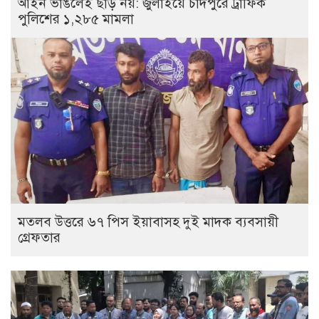
আইন ভাঙলেই ছাড় নয়: জুলাইয়ে চাঁদপুরে ট্রাফিক
পুলিশের ১,২৮৫ মামলা
মতলব উত্তরে ৬৭ পিস ইয়াবাসহ দুই মাদক ব্যবসায়ী
গ্রেফতার