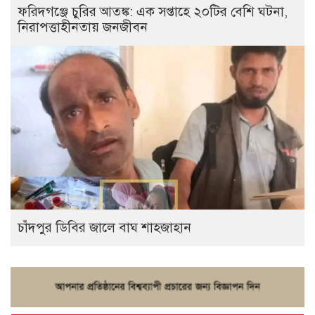
ফরিদগঞ্জে চুরির আতঙ্ক: এক সপ্তাহে ২০টির বেশি ঘটনা,
নিরাপত্তাহীনতায় জনজীবন
চাঁদপুর ডিবির জালে বাঘ শাহজাহান