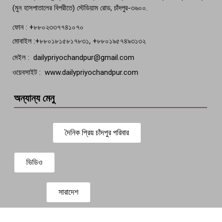
(মুন হাসপাতালের বিপরীতে) স্টেডিয়াম রোড, চাঁদপুর-৩৬০০.
ফোন : +৮৮০২৩৩৭৭৪১০৭০
মোবাইল :+৮৮০১৮১৫৮১৭৮৩১, +৮৮০১৯৫৭৪৯৩১৩২
মেইল : dailypriyochandpur@gmail.com
ওয়েবসাইট : www.dailypriyochandpur.com
অন্যান্য মেনু
দৈনিক প্রিয় চাঁদপুর পরিবার
ভিডিও
সারাদেশ
প্রবাস সংবাদ