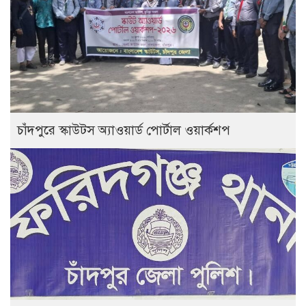
চাঁদপুরে স্কাউটস অ্যাওয়ার্ড পোর্টাল ওয়ার্কশপ