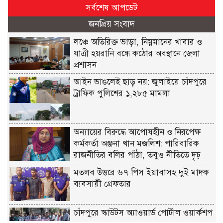
সর্বশেষ আপডেট
জনপ্রিয় সংবাদ
লঞ্চে অতিরিক্ত ভাড়া, নিম্নমানের খাবার ও
যাত্রী হয়রানি বন্ধে কঠোর অবস্থানে জেলা
প্রশাসন
আইন ভাঙলেই ছাড় নয়: জুলাইয়ে চাঁদপুরে
ট্রাফিক পুলিশের ১,২৮৫ মামলা
অন্যায়ের বিরুদ্ধে আপোষহীন ও নিরপেক্ষ
কর্মকর্তা অঞ্জনা খান মজলিশ: পারিবারিক
রাজনীতির বলির পাঁঠা, তবুও নীতিতে দৃঢ়
মতলব উত্তরে ৬৭ পিস ইয়াবাসহ দুই মাদক
ব্যবসায়ী গ্রেফতার
চাঁদপুরে স্কাউটস অ্যাওয়ার্ড পোর্টাল ওয়ার্কশপ