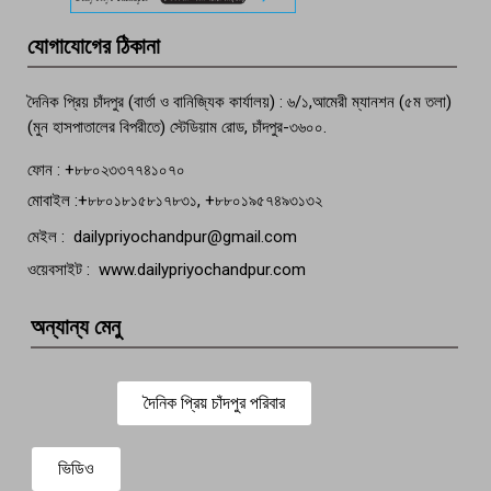
মতলব প্রেসক্লাবের সদস্য সোবহান ফারুক
যোগাযোগের ঠিকানা
বেঁচে নেই, বিভিন্ন সংগঠনের শোক
দৈনিক প্রিয় চাঁদপুর (বার্তা ও বানিজ্যিক কার্যালয়) : ৬/১,আমেরী ম্যানশন (৫ম তলা)
(মুন হাসপাতালের বিপরীতে) স্টেডিয়াম রোড, চাঁদপুর-৩৬০০.
ফোন : +৮৮০২৩৩৭৭৪১০৭০
মোবাইল :+৮৮০১৮১৫৮১৭৮৩১, +৮৮০১৯৫৭৪৯৩১৩২
মেইল : dailypriyochandpur@gmail.com
ওয়েবসাইট : www.dailypriyochandpur.com
অন্যান্য মেনু
দৈনিক প্রিয় চাঁদপুর পরিবার
ভিডিও