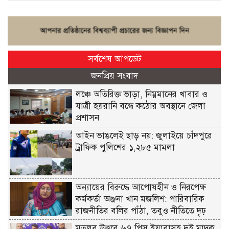
সর্বশেষ আপডেট
জনপ্রিয় সংবাদ
লঞ্চে অতিরিক্ত ভাড়া, নিম্নমানের খাবার ও
যাত্রী হয়রানি বন্ধে কঠোর অবস্থানে জেলা
প্রশাসন
আইন ভাঙলেই ছাড় নয়: জুলাইয়ে চাঁদপুরে
ট্রাফিক পুলিশের ১,২৮৫ মামলা
অন্যায়ের বিরুদ্ধে আপোষহীন ও নিরপেক্ষ
কর্মকর্তা অঞ্জনা খান মজলিশ: পারিবারিক
রাজনীতির বলির পাঁঠা, তবুও নীতিতে দৃঢ়
মতলব উত্তরে ৬৭ পিস ইয়াবাসহ দুই মাদক