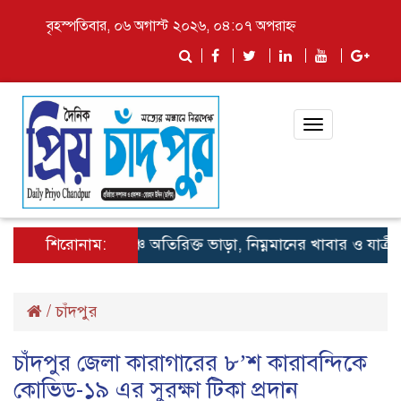
বৃহস্পতিবার, ০৬ অগাস্ট ২০২৬, ০৪:০৭ অপরাহ্ন
Toggle
navigation
শিরোনাম:
লঞ্চে অতিরিক্ত ভাড়া, নিম্নমানের খাবার ও যাত্রী হয়র
/
চাঁদপুর
চাঁদপুর জেলা কারাগারের ৮’শ কারাবন্দিকে
কোভিড-১৯ এর সুরক্ষা টিকা প্রদান