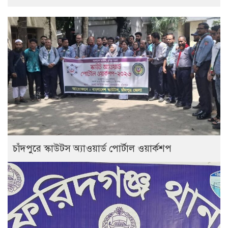
চাঁদপুরে স্কাউটস অ্যাওয়ার্ড পোর্টাল ওয়ার্কশপ