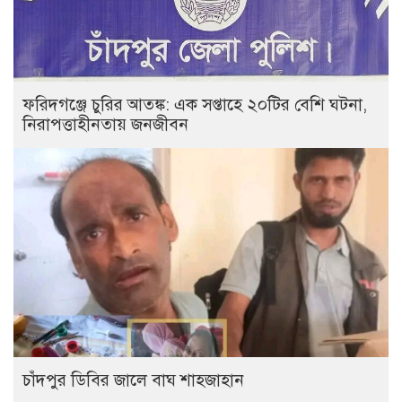
ফরিদগঞ্জে চুরির আতঙ্ক: এক সপ্তাহে ২০টির বেশি ঘটনা,
নিরাপত্তাহীনতায় জনজীবন
চাঁদপুর ডিবির জালে বাঘ শাহজাহান