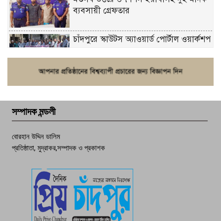
ব্যবসায়ী গ্রেফতার
চাঁদপুরে স্কাউটস অ্যাওয়ার্ড পোর্টাল ওয়ার্কশপ
ফরিদগঞ্জে চুরির আতঙ্ক: এক সপ্তাহে ২০টির
বেশি ঘটনা, নিরাপত্তাহীনতায় জনজীবন
সম্পাদক মন্ডলী
চাঁদপুর ডিবির জালে বাঘ শাহজাহান
বোরহান উদ্দিন ডালিম
প্রতিষ্ঠাতা, মুদ্রাকর,সম্পাদক ও প্রকাশক
দেশসেরা কর্মচারী এখন হাজীগঞ্জের গর্ব
পচা দুর্গন্ধে ৯৯৯-এ ফোন, ফরিদগঞ্জে
তরুণের অর্ধগলিত লাশ উদ্ধার