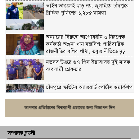
আইন ভাঙলেই ছাড় নয়: জুলাইয়ে চাঁদপুরে
ট্রাফিক পুলিশের ১,২৮৫ মামলা
অন্যায়ের বিরুদ্ধে আপোষহীন ও নিরপেক্ষ
কর্মকর্তা অঞ্জনা খান মজলিশ: পারিবারিক
রাজনীতির বলির পাঁঠা, তবুও নীতিতে দৃঢ়
মতলব উত্তরে ৬৭ পিস ইয়াবাসহ দুই মাদক
ব্যবসায়ী গ্রেফতার
চাঁদপুরে স্কাউটস অ্যাওয়ার্ড পোর্টাল ওয়ার্কশপ
ফরিদগঞ্জে চুরির আতঙ্ক: এক সপ্তাহে ২০টির
বেশি ঘটনা, নিরাপত্তাহীনতায় জনজীবন
সম্পাদক মন্ডলী
চাঁদপুর ডিবির জালে বাঘ শাহজাহান