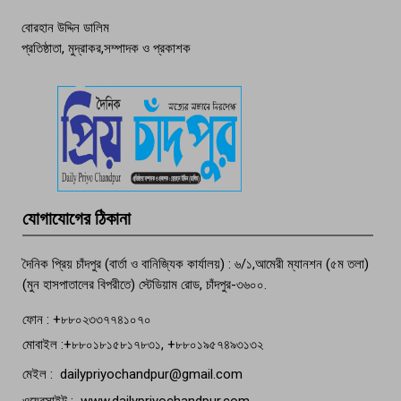
বোরহান উদ্দিন ডালিম
প্রতিষ্ঠাতা, মুদ্রাকর,সম্পাদক ও প্রকাশক
দেশসেরা কর্মচারী এখন হাজীগঞ্জের গর্ব
পচা দুর্গন্ধে ৯৯৯-এ ফোন, ফরিদগঞ্জে
তরুণের অর্ধগলিত লাশ উদ্ধার
মতলব প্রেসক্লাবের সদস্য সোবহান ফারুক
যোগাযোগের ঠিকানা
বেঁচে নেই, বিভিন্ন সংগঠনের শোক
দৈনিক প্রিয় চাঁদপুর (বার্তা ও বানিজ্যিক কার্যালয়) : ৬/১,আমেরী ম্যানশন (৫ম তলা)
(মুন হাসপাতালের বিপরীতে) স্টেডিয়াম রোড, চাঁদপুর-৩৬০০.
ফোন : +৮৮০২৩৩৭৭৪১০৭০
মোবাইল :+৮৮০১৮১৫৮১৭৮৩১, +৮৮০১৯৫৭৪৯৩১৩২
মেইল : dailypriyochandpur@gmail.com
ওয়েবসাইট : www.dailypriyochandpur.com