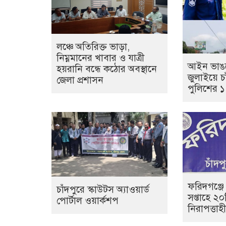
লঞ্চে অতিরিক্ত ভাড়া,
নিম্নমানের খাবার ও যাত্রী
আইন ভাঙল
হয়রানি বন্ধে কঠোর অবস্থানে
জুলাইয়ে চা
জেলা প্রশাসন
পুলিশের 
ফরিদগঞ্জে
চাঁদপুরে স্কাউটস অ্যাওয়ার্ড
সপ্তাহে ২
পোর্টাল ওয়ার্কশপ
নিরাপত্তা