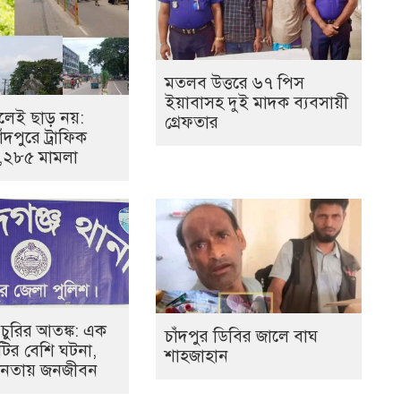
মতলব উত্তরে ৬৭ পিস
ইয়াবাসহ দুই মাদক ব্যবসায়ী
েই ছাড় নয়:
গ্রেফতার
ঁদপুরে ট্রাফিক
১,২৮৫ মামলা
 চুরির আতঙ্ক: এক
চাঁদপুর ডিবির জালে বাঘ
০টির বেশি ঘটনা,
শাহজাহান
হীনতায় জনজীবন