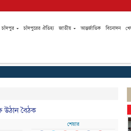
চাঁদপুর
চাঁদপুরের ঐতিহ্য
জাতীয়
আন্তর্জাতিক
বিনোদন
খে
্ষে উঠান বৈঠক
শেয়ার