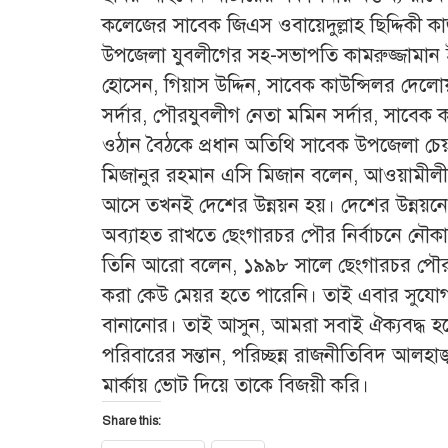
কলেজের সাবেক জিএস ওবায়েদুল্লাহ ছিদ্দিকী ক
উপজেলা যুবলীগের সহ-সভাপতি কামরুজ্জামান ইয়ার
হোসেন, গিয়াস উদ্দিন, সাবেক কাউন্সিলর দেল
সর্দার, পৌরযুবলীগ নেতা মমিন সর্দার, সাবেক 
ওঠান বৈঠকে প্রধান অতিথি সাবেক উপজেলা চে
মিজানুর রহমান এসি মিজান বলেন, আওয়ামীলীগ
আসে তখনই দেশের উন্নয়ন হয়। দেশের উন্নয়নের 
অব্যাহত রাখতে ছেংগারচর পৌর নির্বাচনে নৌক
তিনি আরো বলেন, ১৯৯৮ সালে ছেংগারচর পৌরস
করা কেউ মেয়র হতে পারেনি। তাই এবার সুয
বানানোর। তাই আসুন, আমরা সবাই ঐক্যবদ্ধ হয়ে
পরিবারের সন্তান, পরিচ্ছন্ন রাজনীতিবিদ আল
মার্কায় ভোট দিয়ে তাকে বিজয়ী করি।
Share this: