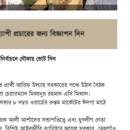
নির্বাচনে নৌকায় ভোট দিন
 প্রার্থী আরিফ উল্যাহ সরকারের পক্ষে উঠান বৈঠক
চেয়ারম্যান মিজানুর রহমান এসি মিজান।
ার ৮ নম্বর ওয়ার্ডের রুস্তম মার্কেটের ঈদগা মাঠে
য়ক আলী আর্শাদের সভাপতিত্বে এবং যুবলীগ নেতা
ন, বিশিষ্ট আইনজীবি ব্যারিষ্টার জুয়েল সরকার, তেজগাঁও