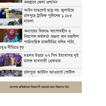
অবস্থানে জেলা প্রশাসন
আইন ভাঙলেই ছাড় নয়: জুলাইয়ে
চাঁদপুরে ট্রাফিক পুলিশের ১,২৮৫
মামলা
অন্যায়ের বিরুদ্ধে আপোষহীন ও
নিরপেক্ষ কর্মকর্তা অঞ্জনা খান মজলিশ:
পারিবারিক রাজনীতির বলির পাঁঠা,
তবুও নীতিতে দৃঢ়
মতলব উত্তরে ৬৭ পিস ইয়াবাসহ দুই
মাদক ব্যবসায়ী গ্রেফতার
চাঁদপুরে স্কাউটস অ্যাওয়ার্ড পোর্টাল
ওয়ার্কশপ
ফরিদগঞ্জে চুরির আতঙ্ক: এক সপ্তাহে
২০টির বেশি ঘটনা, নিরাপত্তাহীনতায়
জনজীবন