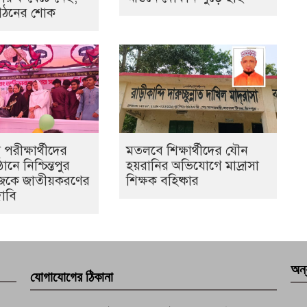
ংগঠনের শোক
রীক্ষার্থীদের
মতলবে শিক্ষার্থীদের যৌন
ঠানে নিশ্চিন্তপুর
হয়রানির অভিযোগে মাদ্রাসা
েজকে জাতীয়করণের
শিক্ষক বহিষ্কার
াবি
অন্
যোগাযোগের ঠিকানা