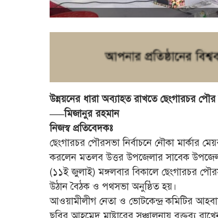
উন্নয়নের ধারা অব্যাহত রাখতে ছেংগারচর পৌর 
—–মিজানুর রহমান
নিজস্ব প্রতিবেদকঃ
ছেংগারচর পৌরসভা নির্বাচনে নৌকা মার্কার মেয়র
করলেন মতলব উত্তর উপজেলার সাবেক উপজেলা 
(১১ই জুলাই) মঙ্গলবার বিকালে ছেংগারচর পৌরসভ
উঠান বৈঠক ও পথসভা অনুষ্ঠিত হয়।
আওয়ামীলীগ নেতা ও ভোটকেন্দ্র কমিটির আহবা
ছবির আহমেদ মাষ্টারের সঞ্চালনায় বক্তব্য রাখে