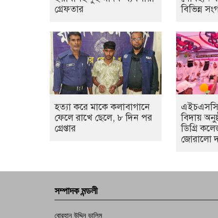
গ্রেফতার
বিভিন্ন স
হত্যা করে মাকে কলাবাগানে
এইচএসসি প
ফেলে রাখে ছেলে, ৮ দিন পর
বিদায় অনুষ্
গ্রেপ্তার
ডিগ্রি কল
জোরালো দ
সম্পাদক মন্ডলী
বোরহান উদ্দিন ডালিম