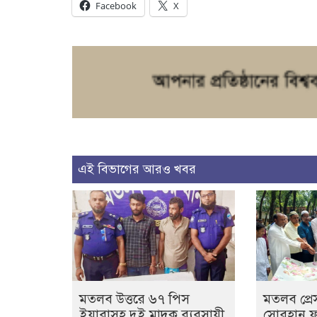
Facebook
X
এই বিভাগের আরও খবর
মতলব উত্তরে ৬৭ পিস
মতলব প্রেস
ইয়াবাসহ দুই মাদক ব্যবসায়ী
সোবহান ফা