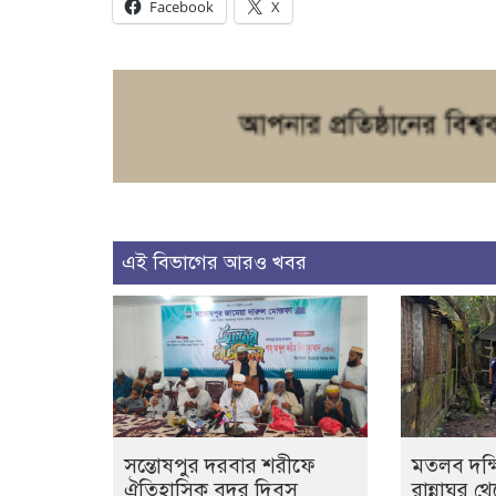
Facebook
X
এই বিভাগের আরও খবর
সন্তোষপুর দরবার শরীফে
মতলব দক্ষ
ঐতিহাসিক বদর দিবস
রান্নাঘর থ