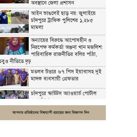
অবস্থানে জেলা প্রশাসন
আইন ভাঙলেই ছাড় নয়: জুলাইয়ে
চাঁদপুরে ট্রাফিক পুলিশের ১,২৮৫
মামলা
অন্যায়ের বিরুদ্ধে আপোষহীন ও
নিরপেক্ষ কর্মকর্তা অঞ্জনা খান মজলিশ:
পারিবারিক রাজনীতির বলির পাঁঠা,
তবুও নীতিতে দৃঢ়
মতলব উত্তরে ৬৭ পিস ইয়াবাসহ দুই
মাদক ব্যবসায়ী গ্রেফতার
চাঁদপুরে স্কাউটস অ্যাওয়ার্ড পোর্টাল
ওয়ার্কশপ
ফরিদগঞ্জে চুরির আতঙ্ক: এক সপ্তাহে
২০টির বেশি ঘটনা, নিরাপত্তাহীনতায়
জনজীবন