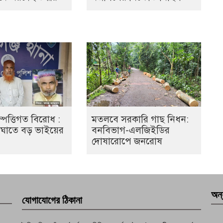
ম্পত্তিগত বিরোধ :
মতলবে সরকারি গাছ নিধন:
আঘাতে বড় ভাইয়ের
বনবিভাগ-এলজিইডির
দোষারোপে জনরোষ
অন্
যোগাযোগের ঠিকানা