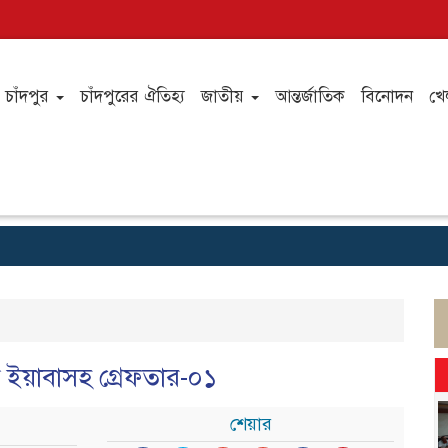
চাঁদপুর
চাঁদপুরের ঐতিহ্য
জাতীয়
আন্তর্জাতিক
বিনোদন
খে
িস ইয়াবাসহ গ্রেফতার-০১
শেয়ার