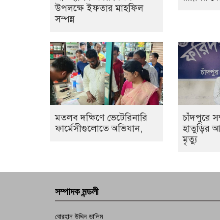
উপলক্ষে ইফতার মাহফিল
সম্পন্ন
মতলব দক্ষিণে ভেটেরিনারি
চাঁদপুরে স
ফার্মেসীগুলোতে অভিযান,
হাতুড়ির 
মৃত্যু
সম্পাদক মন্ডলী
বোরহান উদ্দিন ডালিম