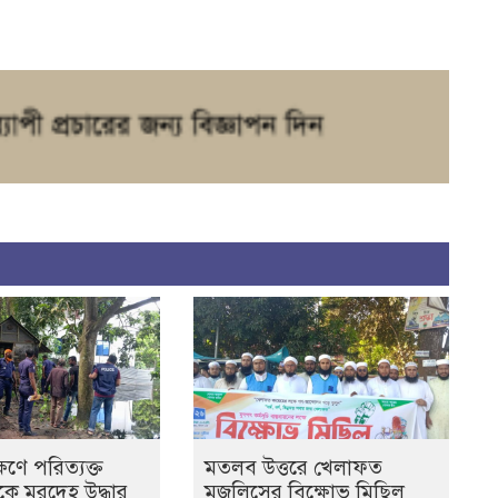
িণে পরিত্যক্ত
মতলব উত্তরে খেলাফত
েকে মরদেহ উদ্ধার
মজলিসের বিক্ষোভ মিছিল