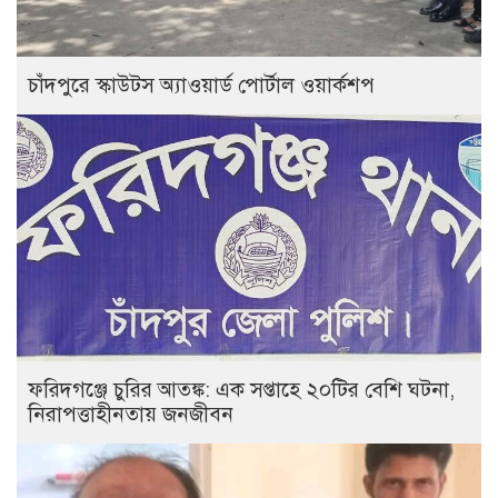
চাঁদপুরে স্কাউটস অ্যাওয়ার্ড পোর্টাল ওয়ার্কশপ
ফরিদগঞ্জে চুরির আতঙ্ক: এক সপ্তাহে ২০টির বেশি ঘটনা,
নিরাপত্তাহীনতায় জনজীবন