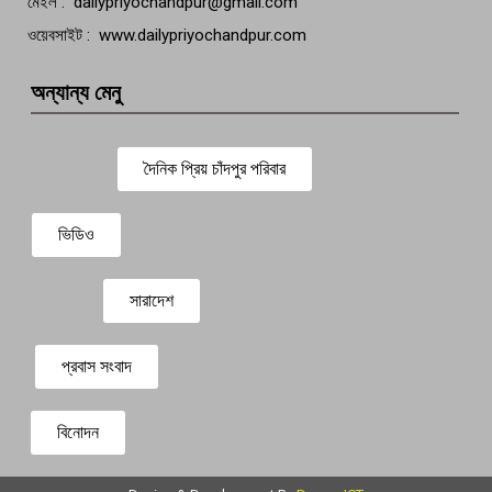
মেইল : dailypriyochandpur@gmail.com
ওয়েবসাইট : www.dailypriyochandpur.com
অন্যান্য মেনু
দৈনিক প্রিয় চাঁদপুর পরিবার
ভিডিও
সারাদেশ
প্রবাস সংবাদ
বিনোদন