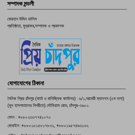
সম্পাদক মন্ডলী
চাঁদপুর ডিবির জালে বাঘ শাহজাহান
বোরহান উদ্দিন ডালিম
প্রতিষ্ঠাতা, মুদ্রাকর,সম্পাদক ও প্রকাশক
দেশসেরা কর্মচারী এখন হাজীগঞ্জের গর্ব
পচা দুর্গন্ধে ৯৯৯-এ ফোন, ফরিদগঞ্জে
তরুণের অর্ধগলিত লাশ উদ্ধার
মতলব প্রেসক্লাবের সদস্য সোবহান ফারুক
যোগাযোগের ঠিকানা
বেঁচে নেই, বিভিন্ন সংগঠনের শোক
দৈনিক প্রিয় চাঁদপুর (বার্তা ও বানিজ্যিক কার্যালয়) : ৬/১,আমেরী ম্যানশন (৫ম তলা)
(মুন হাসপাতালের বিপরীতে) স্টেডিয়াম রোড, চাঁদপুর-৩৬০০.
ফোন : +৮৮০২৩৩৭৭৪১০৭০
মোবাইল :+৮৮০১৮১৫৮১৭৮৩১, +৮৮০১৯৫৭৪৯৩১৩২