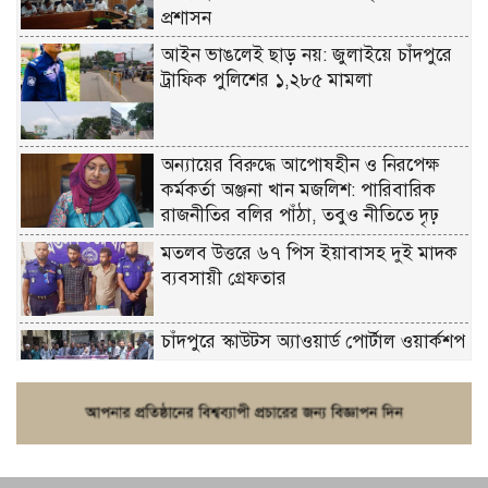
প্রশাসন
আইন ভাঙলেই ছাড় নয়: জুলাইয়ে চাঁদপুরে
ট্রাফিক পুলিশের ১,২৮৫ মামলা
অন্যায়ের বিরুদ্ধে আপোষহীন ও নিরপেক্ষ
কর্মকর্তা অঞ্জনা খান মজলিশ: পারিবারিক
রাজনীতির বলির পাঁঠা, তবুও নীতিতে দৃঢ়
মতলব উত্তরে ৬৭ পিস ইয়াবাসহ দুই মাদক
ব্যবসায়ী গ্রেফতার
চাঁদপুরে স্কাউটস অ্যাওয়ার্ড পোর্টাল ওয়ার্কশপ
ফরিদগঞ্জে চুরির আতঙ্ক: এক সপ্তাহে ২০টির
বেশি ঘটনা, নিরাপত্তাহীনতায় জনজীবন