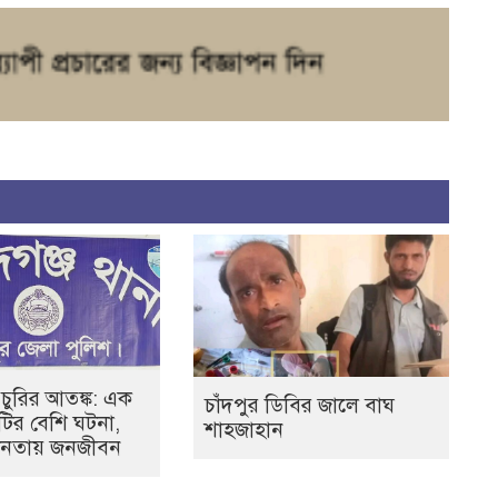
 চুরির আতঙ্ক: এক
চাঁদপুর ডিবির জালে বাঘ
০টির বেশি ঘটনা,
শাহজাহান
হীনতায় জনজীবন