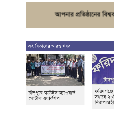
এই বিভাগের আরও খবর
ফরিদগঞ্জে
চাঁদপুরে স্কাউটস অ্যাওয়ার্ড
সপ্তাহে ২
পোর্টাল ওয়ার্কশপ
নিরাপত্তা