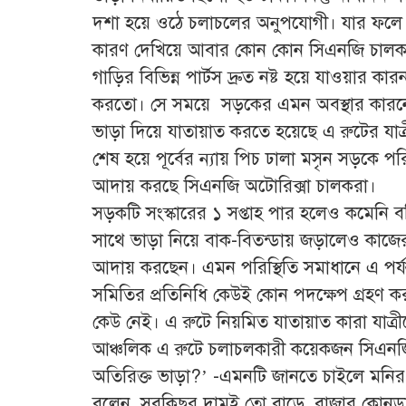
দশা হয়ে ওঠে চলাচলের অনুপযোগী। যার ফলে 
কারণ দেখিয়ে আবার কোন কোন সিএনজি চালক 
গাড়ির বিভিন্ন পার্টস দ্রুত নষ্ট হয়ে যাওয়ার 
করতো। সে সময়ে সড়কের এমন অবস্থার কারনে অ
ভাড়া দিয়ে যাতায়াত করতে হয়েছে এ রুটের যাত
শেষ হয়ে পূর্বের ন্যায় পিচ ঢালা মসৃন সড়কে 
আদায় করছে সিএনজি অটোরিক্সা চালকরা।
সড়কটি সংস্কারের ১ সপ্তাহ পার হলেও কমেনি বর্
সাথে ভাড়া নিয়ে বাক-বিতন্ডায় জড়ালেও কাজে
আদায় করছেন। এমন পরিস্থিতি সমাধানে এ পর্যন
সমিতির প্রতিনিধি কেউই কোন পদক্ষেপ গ্রহণ
কেউ নেই। এ রুটে নিয়মিত যাতায়াত কারা যাত্র
আঞ্চলিক এ রুটে চলাচলকারী কয়েকজন সিএনজি
অতিরিক্ত ভাড়া?’ -এমনটি জানতে চাইলে মনি
বলেন, সবকিছুর দামই তো বাড়ে, বাজার কোনডা