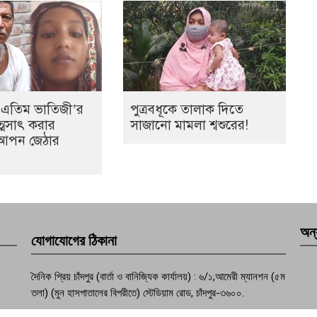
 এতিম ভাতিজী’র
পুত্রবধূকে তালাক দিতে
ত্মসাৎ করার
সাজানো মামলা শ্বশুরের!
আপন জেঠার
অন্
যোগাযোগের ঠিকানা
দৈনিক প্রিয় চাঁদপুর (বার্তা ও বানিজ্যিক কার্যালয়) : ৬/১,আমেরী ম্যানশন (৫ম
তলা) (মুন হাসপাতালের বিপরীতে) স্টেডিয়াম রোড, চাঁদপুর-৩৬০০.