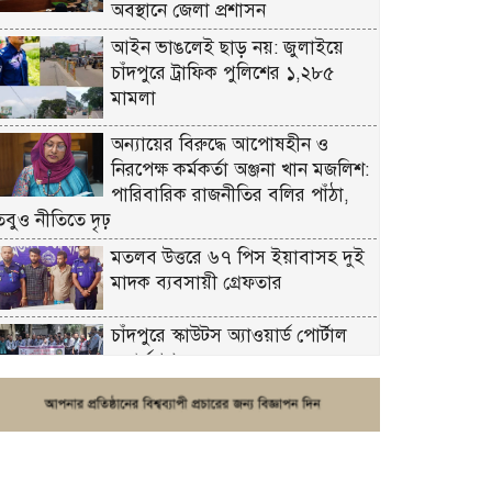
অবস্থানে জেলা প্রশাসন
আইন ভাঙলেই ছাড় নয়: জুলাইয়ে
চাঁদপুরে ট্রাফিক পুলিশের ১,২৮৫
মামলা
অন্যায়ের বিরুদ্ধে আপোষহীন ও
নিরপেক্ষ কর্মকর্তা অঞ্জনা খান মজলিশ:
পারিবারিক রাজনীতির বলির পাঁঠা,
তবুও নীতিতে দৃঢ়
মতলব উত্তরে ৬৭ পিস ইয়াবাসহ দুই
মাদক ব্যবসায়ী গ্রেফতার
চাঁদপুরে স্কাউটস অ্যাওয়ার্ড পোর্টাল
ওয়ার্কশপ
ফরিদগঞ্জে চুরির আতঙ্ক: এক সপ্তাহে
২০টির বেশি ঘটনা, নিরাপত্তাহীনতায়
জনজীবন