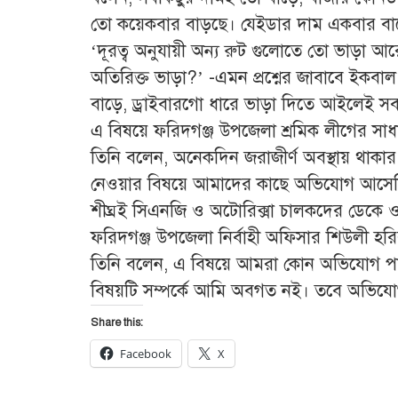
তো কয়েকবার বাড়ছে। যেইডার দাম একবার ব
‘দূরত্ব অনুযায়ী অন্য রুট গুলোতে তো ভাড়া 
অতিরিক্ত ভাড়া?’ -এমন প্রশ্নের জাবাবে ইকব
বাড়ে, ড্রাইবারগো ধারে ভাড়া দিতে আইলেই সব
এ বিষয়ে ফরিদগঞ্জ উপজেলা শ্রমিক লীগের সা
তিনি বলেন, অনেকদিন জরাজীর্ণ অবস্থায় থাকার প
নেওয়ার বিষয়ে আমাদের কাছে অভিযোগ আসেনি
শীঘ্রই সিএনজি ও অটোরিক্সা চালকদের ডেকে ও
ফরিদগঞ্জ উপজেলা নির্বাহী অফিসার শিউলী হর
তিনি বলেন, এ বিষয়ে আমরা কোন অভিযোগ পা
বিষয়টি সম্পর্কে আমি অবগত নই। তবে অভিযোগ স
Share this:
Facebook
X