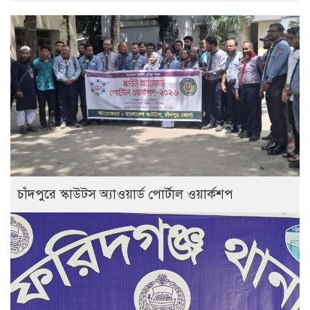
চাঁদপুরে স্কাউটস অ্যাওয়ার্ড পোর্টাল ওয়ার্কশপ