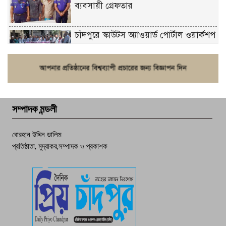
ব্যবসায়ী গ্রেফতার
চাঁদপুরে স্কাউটস অ্যাওয়ার্ড পোর্টাল ওয়ার্কশপ
ফরিদগঞ্জে চুরির আতঙ্ক: এক সপ্তাহে ২০টির
বেশি ঘটনা, নিরাপত্তাহীনতায় জনজীবন
সম্পাদক মন্ডলী
চাঁদপুর ডিবির জালে বাঘ শাহজাহান
বোরহান উদ্দিন ডালিম
প্রতিষ্ঠাতা, মুদ্রাকর,সম্পাদক ও প্রকাশক
দেশসেরা কর্মচারী এখন হাজীগঞ্জের গর্ব
পচা দুর্গন্ধে ৯৯৯-এ ফোন, ফরিদগঞ্জে
তরুণের অর্ধগলিত লাশ উদ্ধার