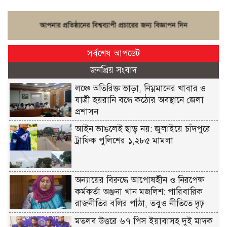
সর্বশেষ আপডেট
জনপ্রিয় সংবাদ
লঞ্চে অতিরিক্ত ভাড়া, নিম্নমানের খাবার ও
যাত্রী হয়রানি বন্ধে কঠোর অবস্থানে জেলা
প্রশাসন
আইন ভাঙলেই ছাড় নয়: জুলাইয়ে চাঁদপুরে
ট্রাফিক পুলিশের ১,২৮৫ মামলা
অন্যায়ের বিরুদ্ধে আপোষহীন ও নিরপেক্ষ
কর্মকর্তা অঞ্জনা খান মজলিশ: পারিবারিক
রাজনীতির বলির পাঁঠা, তবুও নীতিতে দৃঢ়
মতলব উত্তরে ৬৭ পিস ইয়াবাসহ দুই মাদক