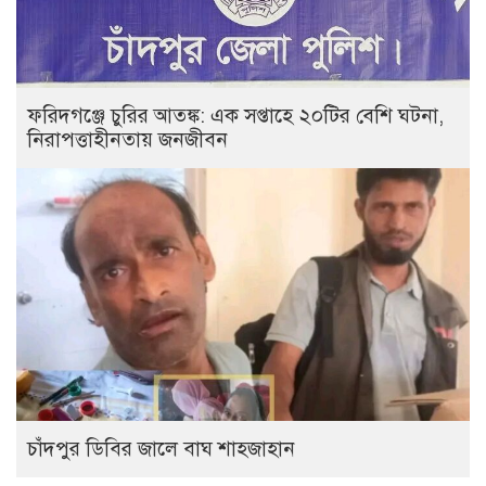
ফরিদগঞ্জে চুরির আতঙ্ক: এক সপ্তাহে ২০টির বেশি ঘটনা,
নিরাপত্তাহীনতায় জনজীবন
চাঁদপুর ডিবির জালে বাঘ শাহজাহান