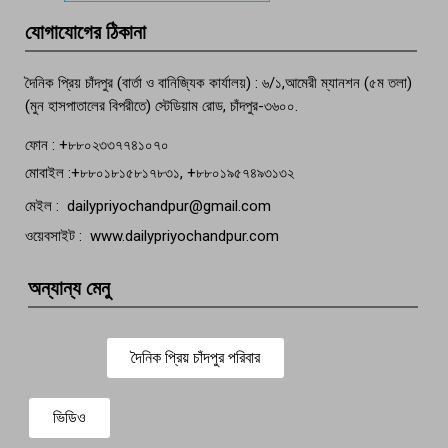
মতলব প্রেসক্লাবের সদস্য সোবহান ফারুক
যোগাযোগের ঠিকানা
বেঁচে নেই, বিভিন্ন সংগঠনের শোক
দৈনিক প্রিয় চাঁদপুর (বার্তা ও বানিজ্যিক কার্যালয়) : ৬/১,আমেরী ম্যানশন (৫ম তলা)
(মুন হাসপাতালের বিপরীতে) স্টেডিয়াম রোড, চাঁদপুর-৩৬০০.
ফোন : +৮৮০২৩৩৭৭৪১০৭০
মোবাইল :+৮৮০১৮১৫৮১৭৮৩১, +৮৮০১৯৫৭৪৯৩১৩২
মেইল : dailypriyochandpur@gmail.com
ওয়েবসাইট : www.dailypriyochandpur.com
অন্যান্য মেনু
দৈনিক প্রিয় চাঁদপুর পরিবার
ভিডিও