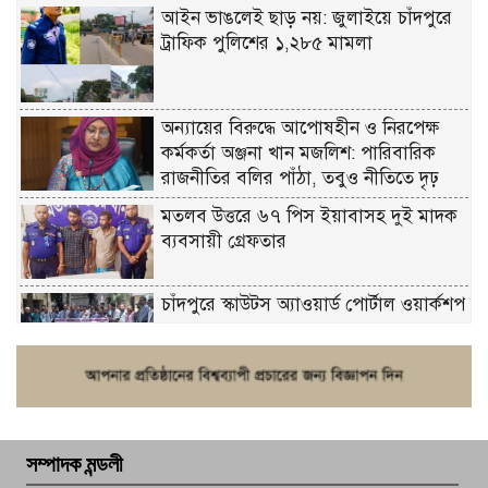
আইন ভাঙলেই ছাড় নয়: জুলাইয়ে চাঁদপুরে
ট্রাফিক পুলিশের ১,২৮৫ মামলা
অন্যায়ের বিরুদ্ধে আপোষহীন ও নিরপেক্ষ
কর্মকর্তা অঞ্জনা খান মজলিশ: পারিবারিক
রাজনীতির বলির পাঁঠা, তবুও নীতিতে দৃঢ়
মতলব উত্তরে ৬৭ পিস ইয়াবাসহ দুই মাদক
ব্যবসায়ী গ্রেফতার
চাঁদপুরে স্কাউটস অ্যাওয়ার্ড পোর্টাল ওয়ার্কশপ
ফরিদগঞ্জে চুরির আতঙ্ক: এক সপ্তাহে ২০টির
বেশি ঘটনা, নিরাপত্তাহীনতায় জনজীবন
সম্পাদক মন্ডলী
চাঁদপুর ডিবির জালে বাঘ শাহজাহান