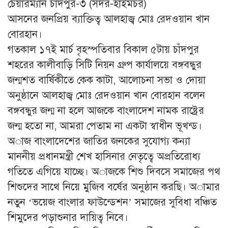
চেয়ারম্যান চাঁদপুর-৩ (সদর-হাইমচর)
আসনের জনপ্রিয় ব্যাক্তিত্ব আলহাজ্ব মোঃ রেদওয়ান খান
বোরহান।
গতকাল ১৭ই মার্চ বৃহস্পতিবার বিকাল ৫টায় চাঁদপুর
শহরের কালীবাড়ি সিটি নিয়ন গ্রুপ কার্যালয়ে বঙ্গবন্ধুর
জন্মশত বার্ষিকীতে কেক কাটা, আলোচনা সভা ও দোয়া
অনুষ্ঠানে আলহাজ্ব মোঃ রেদওয়ান খান বোরহান বলেন
বঙ্গবন্ধুর জন্ম না হলে আজকে বাংলাদেশ নামক রাষ্ট্রের
জন্ম হতো না, আমরা পেতাম না একটা স্বাধীন ভূখন্ড।
অাজ বাংলা‌দেশের জা‌তির জন‌কের সু‌যোগ্য কন্যা
মাননীয় প্রধানমন্ত্রী শেখ হা‌সিনার নেতৃ‌ত্বে অপ্র‌তি‌রোধ্য
গ‌তি‌তে এ‌গি‌য়ে যা‌চ্ছে। অাজ‌কে শিশু দিব‌সে সমাজের পথ
শিশু‌দের সা‌থে নি‌য়ে মু‌জিব ব‌র্ষের অনুষ্ঠান কর‌ছি। অামার
নতুন ‘ভ‌য়েজ বাংলার ফাউ‌ন্ডেশ‌ন’ সমা‌জের সু‌বিধা ব‌ঞ্চিত
শিমু‌দের পড়াশুনার দা‌য়িত্ব নি‌বে।