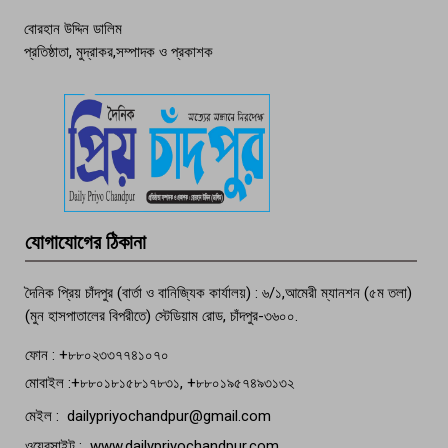
বোরহান উদ্দিন ডালিম
প্রতিষ্ঠাতা, মুদ্রাকর,সম্পাদক ও প্রকাশক
দেশসেরা কর্মচারী এখন হাজীগঞ্জের গর্ব
পচা দুর্গন্ধে ৯৯৯-এ ফোন, ফরিদগঞ্জে
তরুণের অর্ধগলিত লাশ উদ্ধার
মতলব প্রেসক্লাবের সদস্য সোবহান ফারুক
যোগাযোগের ঠিকানা
বেঁচে নেই, বিভিন্ন সংগঠনের শোক
দৈনিক প্রিয় চাঁদপুর (বার্তা ও বানিজ্যিক কার্যালয়) : ৬/১,আমেরী ম্যানশন (৫ম তলা)
(মুন হাসপাতালের বিপরীতে) স্টেডিয়াম রোড, চাঁদপুর-৩৬০০.
ফোন : +৮৮০২৩৩৭৭৪১০৭০
মোবাইল :+৮৮০১৮১৫৮১৭৮৩১, +৮৮০১৯৫৭৪৯৩১৩২
মেইল : dailypriyochandpur@gmail.com
ওয়েবসাইট : www.dailypriyochandpur.com