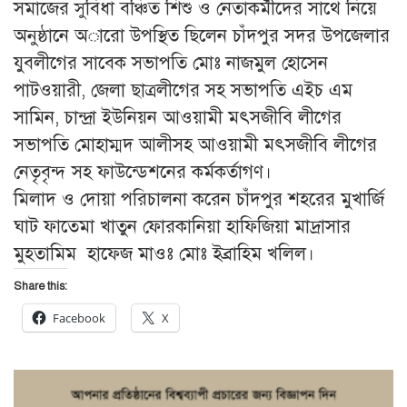
সমাজের সু‌বিধা ব‌ঞ্চিত শিশু‌ ও নেতাকর্মীদের সা‌থে নি‌য়ে
অনুষ্ঠা‌নে অা‌রো উপ‌স্থিত ছি‌লেন চাঁদপুর সদর উপজেলার
যুবলীগের সাবেক সভাপতি মোঃ নাজমুল হোসেন
পাটওয়ারী, জেলা ছাত্রলীগের সহ সভাপতি এইচ এম
সামিন, চান্দ্রা ইউনিয়ন আওয়ামী মৎসজীবি লীগের
সভাপতি মোহাম্মদ আলীসহ আওয়ামী মৎসজীবি লীগের
নেতৃবৃন্দ সহ ফাউন্ডেশ‌নের কর্মকর্তাগণ।
মিলাদ ও দোয়া পরিচালনা করেন চাঁদপুর শহরের মুখার্জি
ঘাট ফাতেমা খাতুন ফোরকানিয়া হাফিজিয়া মাদ্রাসার
মুহতামিম হাফেজ মাওঃ মোঃ ইব্রাহিম খলিল।
Share this:
Facebook
X