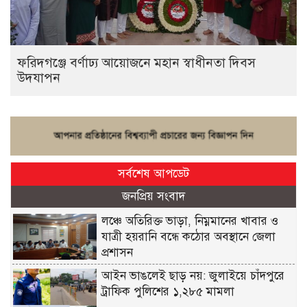
ফরিদগঞ্জে বর্ণাঢ্য আয়োজনে মহান স্বাধীনতা দিবস
উদযাপন
সর্বশেষ আপডেট
জনপ্রিয় সংবাদ
লঞ্চে অতিরিক্ত ভাড়া, নিম্নমানের খাবার ও
যাত্রী হয়রানি বন্ধে কঠোর অবস্থানে জেলা
প্রশাসন
আইন ভাঙলেই ছাড় নয়: জুলাইয়ে চাঁদপুরে
ট্রাফিক পুলিশের ১,২৮৫ মামলা