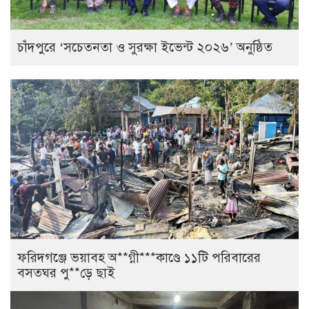
চাঁদপুরে ‘সচেতনতা ও সুরক্ষা ইভেন্ট ২০২৬’ অনুষ্ঠিত
ফরিদগঞ্জে ভয়াবহ অ**গ্নী***কাণ্ডে ১১টি পরিবারের
বসতঘর পু**ড়ে ছাই