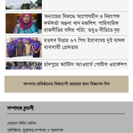
অন্যায়ের বিরুদ্ধে আপোষহীন ও নিরপেক্ষ
কর্মকর্তা অঞ্জনা খান মজলিশ: পারিবারিক
রাজনীতির বলির পাঁঠা, তবুও নীতিতে দৃঢ়
মতলব উত্তরে ৬৭ পিস ইয়াবাসহ দুই মাদক
ব্যবসায়ী গ্রেফতার
চাঁদপুরে স্কাউটস অ্যাওয়ার্ড পোর্টাল ওয়ার্কশপ
ফরিদগঞ্জে চুরির আতঙ্ক: এক সপ্তাহে ২০টির
বেশি ঘটনা, নিরাপত্তাহীনতায় জনজীবন
সম্পাদক মন্ডলী
চাঁদপুর ডিবির জালে বাঘ শাহজাহান
বোরহান উদ্দিন ডালিম
প্রতিষ্ঠাতা, মুদ্রাকর,সম্পাদক ও প্রকাশক