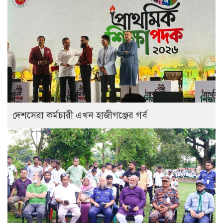
দেশসেরা কর্মচারী এখন হাজীগঞ্জের গর্ব