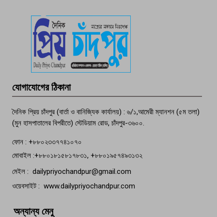
দেশসেরা কর্মচারী এখন হাজীগঞ্জের গর্ব
পচা দুর্গন্ধে ৯৯৯-এ ফোন, ফরিদগঞ্জে
তরুণের অর্ধগলিত লাশ উদ্ধার
মতলব প্রেসক্লাবের সদস্য সোবহান ফারুক
যোগাযোগের ঠিকানা
বেঁচে নেই, বিভিন্ন সংগঠনের শোক
দৈনিক প্রিয় চাঁদপুর (বার্তা ও বানিজ্যিক কার্যালয়) : ৬/১,আমেরী ম্যানশন (৫ম তলা)
(মুন হাসপাতালের বিপরীতে) স্টেডিয়াম রোড, চাঁদপুর-৩৬০০.
ফোন : +৮৮০২৩৩৭৭৪১০৭০
মোবাইল :+৮৮০১৮১৫৮১৭৮৩১, +৮৮০১৯৫৭৪৯৩১৩২
মেইল : dailypriyochandpur@gmail.com
ওয়েবসাইট : www.dailypriyochandpur.com
অন্যান্য মেনু