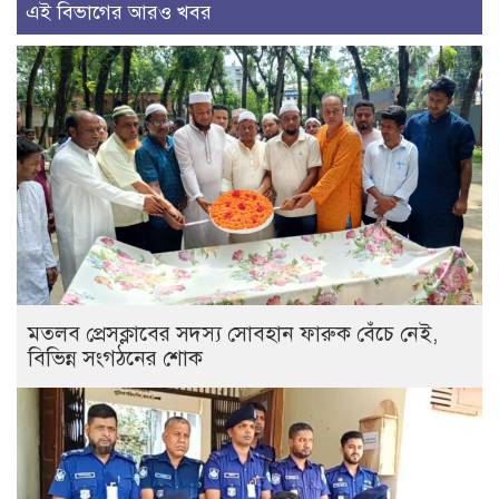
এই বিভাগের আরও খবর
মতলব প্রেসক্লাবের সদস্য সোবহান ফারুক বেঁচে নেই,
বিভিন্ন সংগঠনের শোক