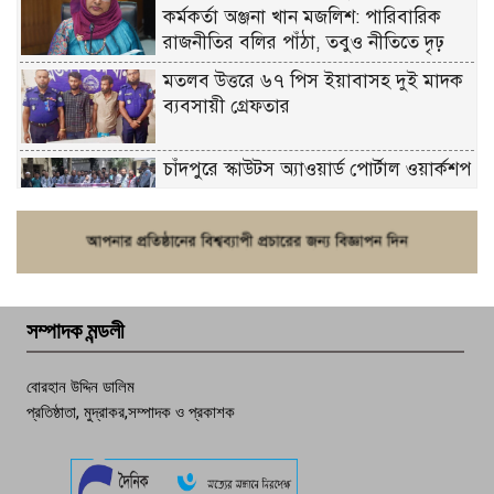
কর্মকর্তা অঞ্জনা খান মজলিশ: পারিবারিক
রাজনীতির বলির পাঁঠা, তবুও নীতিতে দৃঢ়
মতলব উত্তরে ৬৭ পিস ইয়াবাসহ দুই মাদক
ব্যবসায়ী গ্রেফতার
চাঁদপুরে স্কাউটস অ্যাওয়ার্ড পোর্টাল ওয়ার্কশপ
ফরিদগঞ্জে চুরির আতঙ্ক: এক সপ্তাহে ২০টির
বেশি ঘটনা, নিরাপত্তাহীনতায় জনজীবন
সম্পাদক মন্ডলী
চাঁদপুর ডিবির জালে বাঘ শাহজাহান
বোরহান উদ্দিন ডালিম
প্রতিষ্ঠাতা, মুদ্রাকর,সম্পাদক ও প্রকাশক
দেশসেরা কর্মচারী এখন হাজীগঞ্জের গর্ব