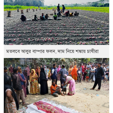
মতলবে আলুর বাম্পার ফলন, দাম নিয়ে শঙ্কায় চাষীরা