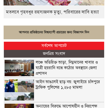
মতলবে গৃহবধূর রহস্যজনক মৃত্যু, পরিবারের দাবি হত্যা
সর্বশেষ আপডেট
জনপ্রিয় সংবাদ
লঞ্চে অতিরিক্ত ভাড়া, নিম্নমানের খাবার ও
যাত্রী হয়রানি বন্ধে কঠোর অবস্থানে জেলা
প্রশাসন
আইন ভাঙলেই ছাড় নয়: জুলাইয়ে চাঁদপুরে
ট্রাফিক পুলিশের ১,২৮৫ মামলা
অন্যায়ের বিরুদ্ধে আপোষহীন ও নিরপেক্ষ