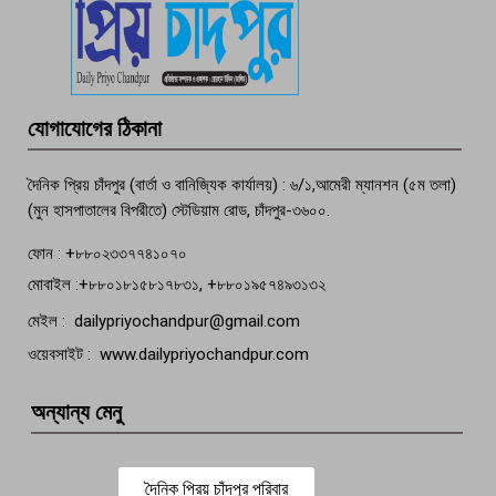
পচা দুর্গন্ধে ৯৯৯-এ ফোন, ফরিদগঞ্জে
তরুণের অর্ধগলিত লাশ উদ্ধার
মতলব প্রেসক্লাবের সদস্য সোবহান ফারুক
যোগাযোগের ঠিকানা
বেঁচে নেই, বিভিন্ন সংগঠনের শোক
দৈনিক প্রিয় চাঁদপুর (বার্তা ও বানিজ্যিক কার্যালয়) : ৬/১,আমেরী ম্যানশন (৫ম তলা)
(মুন হাসপাতালের বিপরীতে) স্টেডিয়াম রোড, চাঁদপুর-৩৬০০.
ফোন : +৮৮০২৩৩৭৭৪১০৭০
মোবাইল :+৮৮০১৮১৫৮১৭৮৩১, +৮৮০১৯৫৭৪৯৩১৩২
মেইল : dailypriyochandpur@gmail.com
ওয়েবসাইট : www.dailypriyochandpur.com
অন্যান্য মেনু
দৈনিক প্রিয় চাঁদপুর পরিবার