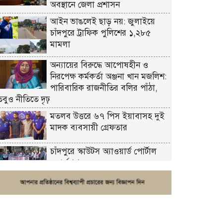
অবস্থানে জেলা প্রশাসন
আইন ভাঙলেই ছাড় নয়: জুলাইয়ে
চাঁদপুরে ট্রাফিক পুলিশের ১,২৮৫
মামলা
অন্যায়ের বিরুদ্ধে আপোষহীন ও
নিরপেক্ষ কর্মকর্তা অঞ্জনা খান মজলিশ:
পারিবারিক রাজনীতির বলির পাঁঠা,
তবুও নীতিতে দৃঢ়
মতলব উত্তরে ৬৭ পিস ইয়াবাসহ দুই
মাদক ব্যবসায়ী গ্রেফতার
চাঁদপুরে স্কাউটস অ্যাওয়ার্ড পোর্টাল
ওয়ার্কশপ
ফরিদগঞ্জে চুরির আতঙ্ক: এক সপ্তাহে
২০টির বেশি ঘটনা, নিরাপত্তাহীনতায়
জনজীবন