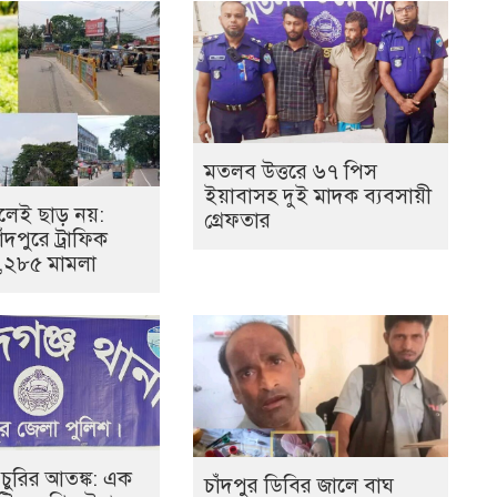
মতলব উত্তরে ৬৭ পিস
ইয়াবাসহ দুই মাদক ব্যবসায়ী
েই ছাড় নয়:
গ্রেফতার
ঁদপুরে ট্রাফিক
১,২৮৫ মামলা
 চুরির আতঙ্ক: এক
চাঁদপুর ডিবির জালে বাঘ