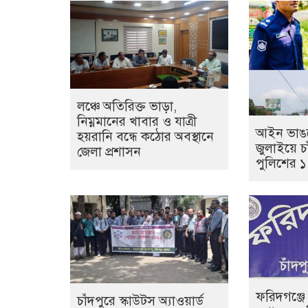
লঞ্চে অতিরিক্ত ভাড়া,
নিম্নমানের খাবার ও যাত্রী
আইন ভাঙল
হয়রানি বন্ধে কঠোর অবস্থানে
জুলাইয়ে চা
জেলা প্রশাসন
পুলিশের 
ফরিদগঞ্জে
চাঁদপুরে স্কাউটস অ্যাওয়ার্ড